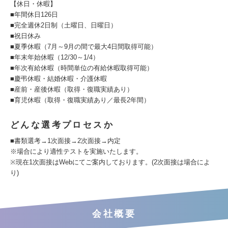
【休日・休暇】
■年間休日126日
■完全週休2日制（土曜日、日曜日）
■祝日休み
■夏季休暇（7月～9月の間で最大4日間取得可能）
■年末年始休暇（12/30～1/4）
■年次有給休暇（時間単位の有給休暇取得可能）
■慶弔休暇・結婚休暇・介護休暇
■産前・産後休暇（取得・復職実績あり）
■育児休暇（取得・復職実績あり／最長2年間）
どんな選考プロセスか
■書類選考→1次面接→2次面接→内定
※場合により適性テストを実施いたします。
※現在1次面接はWebにてご案内しております。(2次面接は場合によ
り)
会社概要