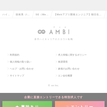
ハイク
技術系（I
SE（We
【Webアプリ開発エンジニア】朝日生命
ラス求
T・Web・
b・オープ
保険相互会社様での営業支援端末開発／
人TOP
通信系）の
ン系）の転
リモートワーク／残業20Hの求人情報
転職
職
若手ハイキャリアのスカウト転職
利用規約
求人情報に関するポリシー
個人情報の取り扱い
推奨環境
ヘルプ・お問い合わせ
参画のお問い合わせ
サイトマップ
エン会社概要
©
en Inc.
企業に直接エントリーできる特別求人です
興味あり
エントリー