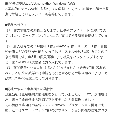
※[開発環境]Java,VB.net,python,Windows,AWS
※基本的にチーム体制（3-5名）での常駐で、なかには10年・20年と長
期で常駐しているメンバーも在籍しています。
■業務の特徴：
（1）客先常駐での勤務となります。仕事やプライベートにおいて大
切にしたい点をヒアリングした上で、実現できる環境を提供していま
す。
（2）新人研修での「AI技術研修」やAWS研修・リーダー研修・新技
術研修などの受講が可能となっており、スキルを磨き続けることので
きる環境です。年3回の役員面談により社員をバックアップするな
ど、働きやすい環境整備に力を入れています。
（3）夜間勤務や休日出勤はほとんどありません（過去5年間で1度の
み）。20以降の残業には申請を必要とするなどの取り組みにより、月
残業は20時間程度となっております。
■同社の強み：事業面での柔軟性
設立当初は金融機関の情報処理を行っていましたが、バブル崩壊後は
思い切って通信機器の制御ソフト開発へと方針転換しました。
その後は企業向けの基幹システムやWebアプリケーション開発に進
出。近年はスマートフォン向けのアプリケーション開発や自社プロダ