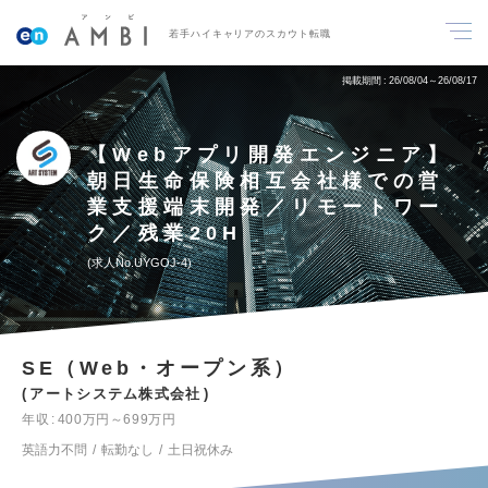
若手ハイキャリアのスカウト転職
掲載期間
26/08/04～26/08/17
【Webアプリ開発エンジニア】
朝日生命保険相互会社様での営
業支援端末開発／リモートワー
ク／残業20H
求人No.UYGOJ-4
SE（Web・オープン系）
アートシステム株式会社
年収
400万円～699万円
英語力不問
転勤なし
土日祝休み