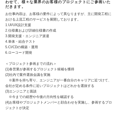
わせて、様々な業界のお客様のプロジェクトにご参画いた
だきます。
お仕事内容は、お客様の要件によって異なりますが、主に開発工程に
おける上流工程のサービスを展開しております。
1.UI/UX設計支援
2.仕様書および詳細仕様書の作成
3.開発支援・エンジニア派遣
4.単体・結合テスト
5.CI/CDの構築・運用
6.ローコード開発
＜プロジェクト参画までの流れ＞
(1)各営業が参画するプロジェクト候補を獲得
(2)社内で案件選抜会議を実施
※案件を持ち寄り、エンジニアが一番自分のキャリアに近づけて、
会社が定める条件に近いプロジェクトはどれかを選抜する
(3)エンジニアと面談
※今までの経歴や今後の方向性を確認する
(4)お客様やプロジェクトメンバーと顔合わせを実施し、参画するプロ
ジェクトが決定