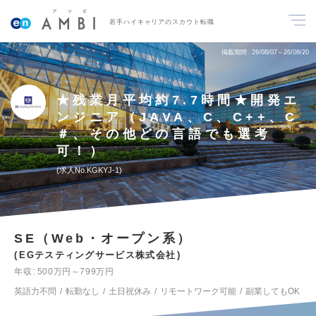
若手ハイキャリアのスカウト転職
掲載期間
26/08/07～26/08/20
★残業月平均約7.7時間★開発エ
ンジニア（JAVA、C、C++、C
＃、その他どの言語でも選考
可！）
求人No.KGKYJ-1
SE（Web・オープン系）
EGテスティングサービス株式会社
年収
500万円～799万円
英語力不問
転勤なし
土日祝休み
リモートワーク可能
副業してもOK