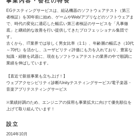
事業内容・会社の特長
EGテスティングサービスは、組込機器のソフトウェアテスト（第三
者検証）を30年前に始め、ゲームやWeb/アプリなどのソフトウェアま
で、時代の変化に適応した幅広い第三者検証のサービスを「凡事徹
底」と継続的な改善を行い提供してきたプロフェッショナル集団で
す。
古くから、IT業界では珍しく男女比率（1:1）、年齢層の幅広さ（10代
～70代）を活かし、ユーザビリティ評価にも力を入れており、豊富な
知識・経験を武器に、現在もソフトウェアテストの業界の中で順調に
業績を伸ばしています。
【直近で新規事業も立ち上げ！】
ウェブアクセシビリティ診断/Unityテスティングサービス/電子楽器・
音楽アプリテスティングサービス
※業績好調のため、エンジニアの採用も事業拡大に向けて優先順位を
上げて取り組んでいます！
設立
2014年10月