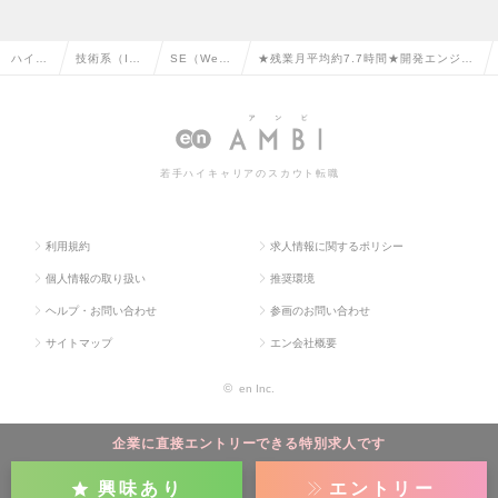
ハイク
技術系（I
SE（We
★残業月平均約7.7時間★開発エンジニ
ラス求
T・Web・通
b・オープ
ア（JAVA、C、C++、C＃、その他ど
人TOP
信系）の転
ン系）の転
の言語でも選考可！）の求人情報
職
職
若手ハイキャリアのスカウト転職
利用規約
求人情報に関するポリシー
個人情報の取り扱い
推奨環境
ヘルプ・お問い合わせ
参画のお問い合わせ
サイトマップ
エン会社概要
©
en Inc.
企業に直接エントリーできる特別求人です
興味あり
エントリー