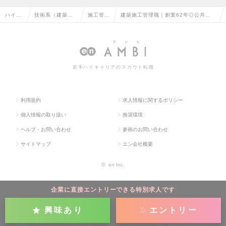
ハイク
技術系（建築・
施工管理
建築施工管理職｜創業62年◎公共工事
ラス求
設備・土木・プ
（建築）
100％｜転勤・出張なし｜経験者募集
人TOP
ラント）の転職
の転職
◆資格手当も充実の求人情報
若手ハイキャリアのスカウト転職
利用規約
求人情報に関するポリシー
個人情報の取り扱い
推奨環境
ヘルプ・お問い合わせ
参画のお問い合わせ
サイトマップ
エン会社概要
©
en Inc.
企業に直接エントリーできる特別求人です
興味あり
エントリー