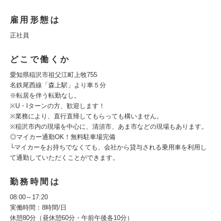
雇用形態は
正社員
どこで働くか
愛知県稲沢市祖父江町上牧755
名鉄尾西線「森上駅」より車５分
※転居を伴う転勤なし。
※U・Iターンの方、歓迎します！
※業務により、直行直帰してもらっても構いません。
※稲沢市内の現場を中心に、清須市、あま市などの現場もあります。
◎マイカー通勤OK！無料駐車場完備
└マイカーをお持ちでなくても、会社から貸与される乗用車を利用し
て通勤していただくことができます。
勤務時間は
08:00～17:20
実働時間：8時間/日
休憩80分（昼休憩60分・午前午後各10分）