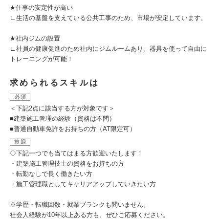
★仕事の安定性が高い
∟生活の基盤を支えている公共工事のため、市場が安定しています。
★社内ジムの設置
∟社員の健康促進のため社内にジムルームあり。器具を使って自由に
トレーニングが可能！
求められるスキルは
必須
＜下記2点に該当する方が対象です＞
■建築施工管理の経験（資格は不問）
■普通自動車免許をお持ちの方（AT限定可）
歓迎
◇下記一つでも当てはまる方歓迎いたします！
・建築施工管理技士の資格をお持ちの方
・転勤なしで長く働きたい方
・施工管理職としてキャリアアップしていきたい方
※学歴・転職回数・就業ブランクも問いません。
社会人経験が10年以上ある方も、ぜひご応募ください。