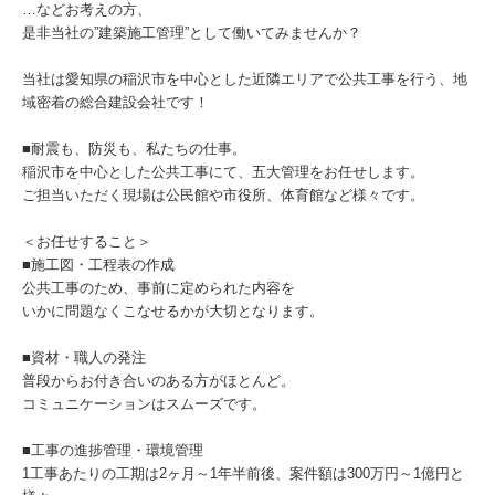
…などお考えの方、
是非当社の”建築施工管理”として働いてみませんか？
当社は愛知県の稲沢市を中心とした近隣エリアで公共工事を行う、地
域密着の総合建設会社です！
■耐震も、防災も、私たちの仕事。
稲沢市を中心とした公共工事にて、五大管理をお任せします。
ご担当いただく現場は公民館や市役所、体育館など様々です。
＜お任せすること＞
■施工図・工程表の作成
公共工事のため、事前に定められた内容を
いかに問題なくこなせるかが大切となります。
■資材・職人の発注
普段からお付き合いのある方がほとんど。
コミュニケーションはスムーズです。
■工事の進捗管理・環境管理
1工事あたりの工期は2ヶ月～1年半前後、案件額は300万円～1億円と