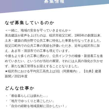
募集情報
なぜ募集しているのか
＜一緒に、地域の安全を守っていきませんか＞
美吉建設が産声を上げたのは、稲沢市祖父江町。1965年の創業以来、
土木・建築の両分野で公共工事に特化した事業を行なってきました。
祖父江町内での公共工事の実績を評価いただき、近年は稲沢市に加
え、あま市・清須市での工事も増えています。
今後もより多くの工事に携わり、公共インフラの補修・新規着工を進
めていきたい、というのが当社の展望。それには人員の強化が欠かせ
ず、新たな施工管理をお迎えすることとなりました。
★稲沢市における平均完工高売上は1位（同業種内）。【出典】建通
新聞／2021年度
どんな仕事か
・「都会暮らしには疲れた…」
・「地方でゆっくりと過ごしたい」
・「自分の経験を地域貢献に活かしたい！」