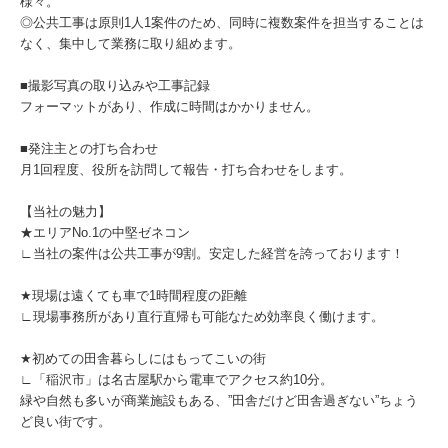
様々。
◎公共工事は原則1人1案件のため、同時に複数案件を担当することは
なく、集中して業務に取り組めます。
■撮影写真の取り込みや工事記録
フォーマットがあり、作成に時間はかかりません。
■発注主との打ち合わせ
月1回程度、役所を訪問して報告・打ち合わせをします。
【当社の魅力】
★エリアNo.1の中堅ゼネコン
∟当社の案件は公共工事が9割。安定した経営を誇っております！
★現場は遠くても車で1時間程度の距離
∟現場事務所があり直行直帰も可能なため効率良く働けます。
★初めての田舎暮らしにはもってこいの街
∟「稲沢市」は名古屋駅から電車でアクセス約10分。
緑や自然も多いが商業施設もある、”田舎だけど田舎過ぎない”ちょう
ど良い街です。