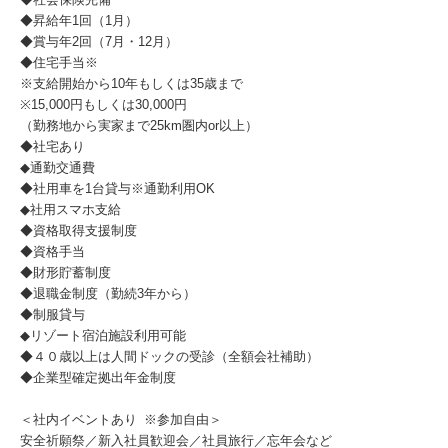
◆昇給年1回（1月）
◆賞与年2回（7月・12月）
◆住宅手当※
※支給開始から10年もしくは35歳まで
※15,000円もしくは30,000円
（勤務地から実家まで25km圏内or以上）
◆社宅あり
◆通勤交通費
◆社用車を1台貸与※通勤利用OK
◆社用スマホ支給
◆資格取得支援制度
◆資格手当
◆財形貯蓄制度
◆退職金制度（勤続3年から）
◆制服貸与
◆リゾート宿泊施設利用可能
◆４０歳以上は人間ドックの受診（全額会社補助）
◆企業型確定拠出年金制度
＜社内イベントあり ※参加自由＞
安全祈願祭／新入社員歓迎会／社員旅行／忘年会など