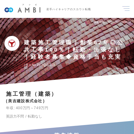
若手ハイキャリアのスカウト転職
掲載期間
26/07/30～26/08/12
建築施工管理職｜創業62年◎公
共工事100％｜転勤・出張なし
｜経験者募集◆資格手当も充実
求人No.ZCTQG-01
施工管理（建築）
美吉建設株式会社
年収
400万円～749万円
英語力不問
転勤なし