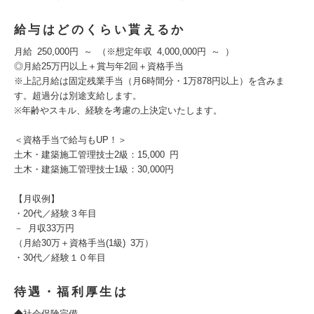
給与はどのくらい貰えるか
月給 250,000円 ～ （※想定年収 4,000,000円 ～ ）
◎月給25万円以上＋賞与年2回＋資格手当
※上記月給は固定残業手当（月6時間分・1万878円以上）を含みま
す。超過分は別途支給します。
※年齢やスキル、経験を考慮の上決定いたします。
＜資格手当で給与もUP！＞
土木・建築施工管理技士2級：15,000 円
土木・建築施工管理技士1級：30,000円
【月収例】
・20代／経験３年目
－ 月収33万円
（月給30万＋資格手当(1級) 3万）
・30代／経験１０年目
待遇・福利厚生は
◆社会保険完備