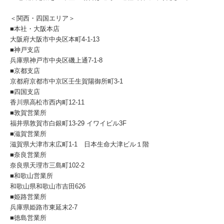
＜関西・四国エリア＞
■本社・大阪本店
大阪府大阪市中央区本町4-1-13
■神戸支店
兵庫県神戸市中央区磯上通7-1-8
■京都支店
京都府京都市中京区壬生賀陽御所町3-1
■四国支店
香川県高松市西内町12-11
■敦賀営業所
福井県敦賀市白銀町13-29 イワイビル3F
■滋賀営業所
滋賀県大津市末広町1-1 日本生命大津ビル１階
■奈良営業所
奈良県天理市三島町102-2
■和歌山営業所
和歌山県和歌山市吉田626
■姫路営業所
兵庫県姫路市東延末2-7
■徳島営業所