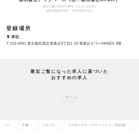
厚生労働大臣許可番号：13-ユ-312361
紹介事業許可年：令和5年8月1日
登録場所
本社
〒153-0042 東京都目黒区青葉台3丁目1-18 青葉台タワーANNEX 3階
最近ご覧になった求人に基づいた
おすすめの求人
ホーム
ハイク
不動産
プロパティ
プロポーザル（マネージャー／総合職）＜
ラス求
系専門
マネジメン
関西・四国エリア＞◎日本を代表するスー