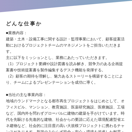
どんな仕事か
■業務内容：
建築・土木・設備工事に関する設計・監理事業において、顧客提案活
動におけるプロジェクトチームのマネジメントをご担当いただきま
す。
主に以下をミッションとし、業務にあたっていただきます。
（1）プロジェクト要綱や設計図書を読み解き、競争力のある企画提
案書や技術提案書を製作編集するデスク機能を発揮する。
（2）顧客の期待を理解し、魅力あるストーリーを構築することによ
り、チームによるプレゼンテーションを成功に導く。
■当社の主な事業内容：
地域のランドマークとなる都市再生プロジェクトをはじめとして、オ
フィスビル、マンション、教育施設、医薬研究施設、医療施設、工場
など、国内外を問わずグローバルに建物の建築を手がけています。時
代を先駆ける先進的な建物、社会からの要請に応えた環境配慮型省エ
ネ建物など、社会的に注目度の高い大規模プロジェクトに携わるチャ
ンスがあります。新築のみならず安全・安心・環境を追求した耐震・