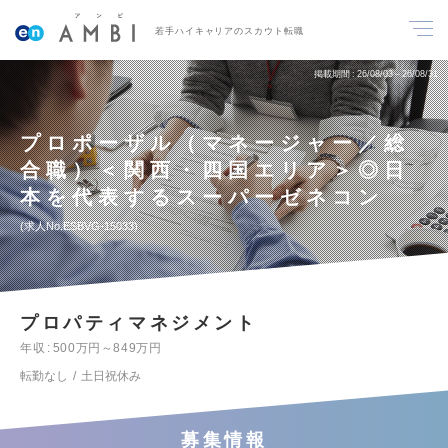
若手ハイキャリアのスカウト転職
掲載期間
26/08/03～26/08/31
プロポーザル（マネージャー／総
合職）＜関西・四国エリア＞◎日
本を代表するスーパーゼネコン
求人No.ESBVG-15033
プロパティマネジメント
年収
500万円～849万円
転勤なし
土日祝休み
募集情報