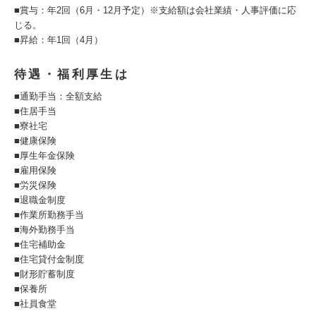
■賞与：年2回（6月・12月予定）※支給額は会社業績・人事評価に応
じる。
■昇給：年1回（4月）
待遇・福利厚生は
■通勤手当：全額支給
■住居手当
■寮社宅
■健康保険
■厚生年金保険
■雇用保険
■労災保険
■退職金制度
■作業所勤務手当
■海外勤務手当
■住宅補助金
■住宅貸付金制度
■財形貯蓄制度
■保養所
■社員食堂