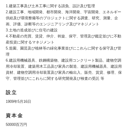
1.建築工事及び土木工事に関する請負、設計及び監理
2.建設工事、地域開発、都市開発、海洋開発、宇宙開発、エネルギー
供給及び環境整備等のプロジェクトに関する調査、研究、測量、企
画、評価、診断等のエンジニアリング及びマネジメント
3.土地の造成並びに住宅の建設
4.不動産の売買、賃貸、仲介、斡旋、保守、管理及び鑑定並びに不動
産投資に関するマネジメント
5.造園、園芸及び植林等の緑化事業並びにこれらに関する保守及び管
理
6.建設用機械器具、鉄鋼構築物、建設用コンクリート製品、建物空調
用冷却装置、建築用木工品及び家具の製造、建設用機械器具、建設用
資材、建物空調用冷却装置及び家具の輸出入、販売、賃貸、修理、保
守、管理並びにこれらに関する研究開発及び検査の受託 等
設立
1909年5月16日
資本金
50000百万円