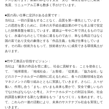
免震、リニューアル工事も数多く手がけています。
■質の高い仕事に定評がある企業です：
当社は、一切の妥協もすることなく、品質を第一優先としています。
この思想を貫くために、日本の大手総合建設業の中でも非上場で安定
した財務基盤を確立しています。建築は一年や二年で消えるものでは
なく、永遠のものとして社会に遺るものであり、単なる商品ではなく
国の富であり文化の象徴とする「作品主義」を掲げ仕事をしていま
す。その高い技術力をもって、技術者が大いに成長できる環境風土が
あります。
■竹中工務店が目指すビジョン：
当社は 「最良の作品を世に遺し、社会に貢献する」 ことを使命とし
て、「地球環境」「地域社会」「お客様」「従業員」「協力会社」な
どのステークホルダーの期待に応えるために、各々の活動領域を定め
マネジメントの取り組みとともに実践していきます。さらに、人々が
集い、作用し合う「まち」がいまも未来も豊かで、安全で優しいもの
でなければならないと考え、ステークホルダーとの対話を深め、社会
的課題を解決する新たな価値をもつ「まちづくり」を進めます。そし
て、これらの一連の活動により、未来のサステナブル社会を実現して
いきます。