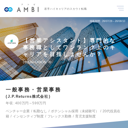
若手ハイキャリアのスカウト転職
掲載期間
26/07/28～26/08/10
【営業アシスタント】専門的な
事務職としてワンランク上のキ
ャリアを目指しませんか？
求人No.UKBON--8
一般事務・営業事務
J.P.Returns株式会社
年収
400万円～599万円
ベンチャー企業
転勤なし
ポテンシャル採用（未経験可）
20代役員在
籍
インセンティブ制度
フレックス勤務
育児支援制度