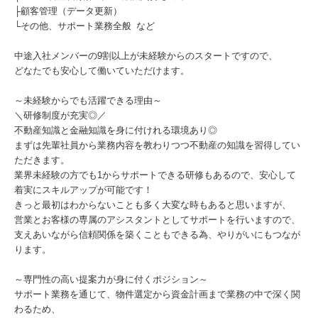
├顧客管理（データ更新）
└その他、サポート業務全般 など
中途入社メンバーの9割以上が未経験からのスタートですので、
どなたでも安心して働いていただけます。
～未経験からでも活躍できる理由～
＼研修制度が充実◎／
不動産知識と金融知識を身に付けれる環境あり◎
まずは先輩社員から業務内容を教わりつつ不動産の知識を習得してい
ただきます。
業界未経験の方でも1からサポートできる研修もあるので、安心して
着実にスキルアップが可能です！
きっと最初はわからないことも多く大変な時もあると思いますが、
営業とお客様の専属のアシスタントとしてサポートを行いますので、
支えあいながら信頼関係を築くこともできる為、やりがいにもつなが
ります。
～専門性の高い提案力が身に付くポジション～
サポート業務を通じて、物件選定から資金計画まで業務の中で深く関
わるため、