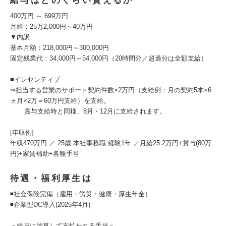
給与はどのくらい貰えるか
400万円 ～ 699万円
月給：25万2,000円～40万円
▼内訳
基本月額：218,000円～300,000円
固定残業代：34,000円～54,000円（20時間分／超過分は全額支給）
■インセンティブ
⇒担当する営業のサポート契約件数×2万円（支給例：月の契約5本×6
ヵ月×2万＝60万円支給）を支給。
賞与支給時と同様、8月・12月に支給されます。
[年収例]
年収470万円 ／ 25歳 本社事務職 経験1年 ／月給25.2万円+賞与(80万
円)+家賃補助+各種手当
待遇・福利厚生は
◾️社会保険完備（雇用・労災・健康・厚生年金）
◾️企業型DC導入(2025年4月)
＜給与に加算して支払われる手当＞