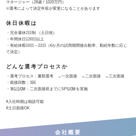
マネージャー（28歳 / 1020万円）
※選考によって決定年収が変更になることがあります
休日休暇は
・完全週休2日制 （土日祝）
・年間休日120日以上
・有給休暇10日～22日（6か月の試用期間後出動率、勤続年数に応じ
て決定）
どんな選考プロセスか
・選考プロセス：書類選考 →一次面接 →二次面接 →三次面接
・面接回数：3回
・筆記試験：二次面接前までにSPI試験を実施
#入社時期は相談可能
#土日面接OK
会社概要