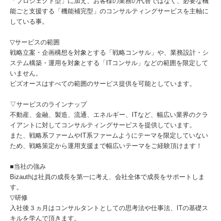
「プロジェクト型」に加え、お客様の業務の代替ではなく、必要な機
能ごと支援する「機能補完型」のコンサルティングサービスを主軸に
している事。
▽サービスの範囲
戦略立案・企画構想を対象とする「戦略コンサル」や、業務設計・シ
ステム構築・運用を対象とする「ITコンサル」などの範囲を限定して
いません。
ビズオースはすべての範囲のサービス提供を可能としています。
▽サービスのラインナップ
不動産、金融、製造、流通、エネルギー、ITなど、幅広い業界のクラ
イアントに対してコンサルティングサービスを提供しています。
また、戦略系ファームやIT系ファームようにテーマを限定していない
ため、戦略策定から運用支援まで幅広いテーマをご経験頂けます！
■当社の強み
Bizauthは社員の成長を第一に考え、会社全体で成長をサポートしま
す。
▽研修
入社後３ヵ月はコンサルタントとしての思考法や仕事法、ITの基礎ス
キルを学んで頂きます。