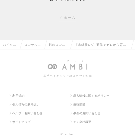
ホーム
ハイクラ
コンサルタ
戦略コンサ
【未経験OK】研修でゼロから育て
ス求人TO
ント系の転
ルタントの
る｜経営×ITコンサルタントの求人
P
職
転職
情報
若手ハイキャリアのスカウト転職
利用規約
求人情報に関するポリシー
個人情報の取り扱い
推奨環境
ヘルプ・お問い合わせ
参画のお問い合わせ
サイトマップ
エン会社概要
©
en Inc.