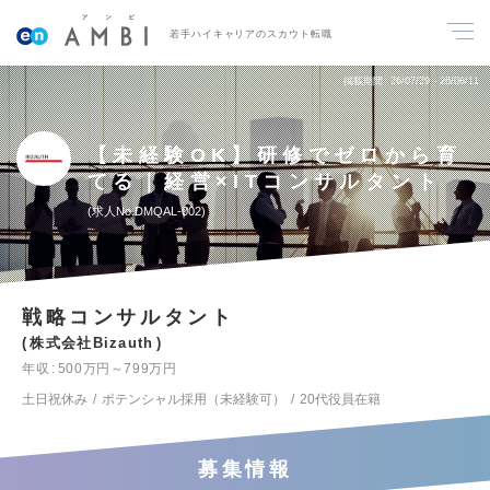
若手ハイキャリアのスカウト転職
掲載期間
26/07/29～26/08/11
【未経験OK】研修でゼロから育
てる｜経営×ITコンサルタント
求人No.DMQAL-002
戦略コンサルタント
株式会社Bizauth
年収
500万円～799万円
土日祝休み
ポテンシャル採用（未経験可）
20代役員在籍
募集情報