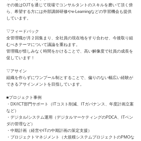
その後はOJTを通じて現場でコンサルタントのスキルを磨いて頂く傍
ら、希望する方には外部講師研修やe-Learningなどの学習機会も提供
しています。
▽フィードバック
全管理職が月２回集まり、全社員の現在地をすり合わせ、今後取り組
むべきテーマについて議論を重ねます。
管理職が惜しみなく時間をかけることで、高い解像度で社員の成長を
促しています！
▽アサイン
組織を作らずにワンプール制とすることで、偏りのない幅広い経験が
できるアサインメントを目指しています。
■プロジェクト事例
・DX/ICT部門サポート（ITコスト削減、ITガバナンス、年度計画立案
など）
・デジタル/システム運用（デジタルマーケティングのPDCA、ITベン
ダの管理など）
・中期計画（経営やITの中期計画の策定支援）
・プロジェクトマネジメント（大規模システムプロジェクトのPMOな