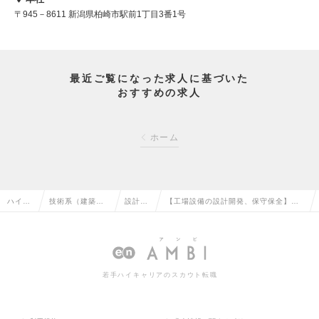
〒945－8611 新潟県柏崎市駅前1丁目3番1号
最近ご覧になった求人に基づいた
おすすめの求人
ホーム
ハイク
技術系（建築・
設計
【工場設備の設計開発、保守保全】世
ラス求
設備・土木・プ
（設
代を超えて日本中で愛されるお馴染み
人TOP
ラント）の転職
備）の
の大手菓子メーカーの求人情報
転職
若手ハイキャリアのスカウト転職