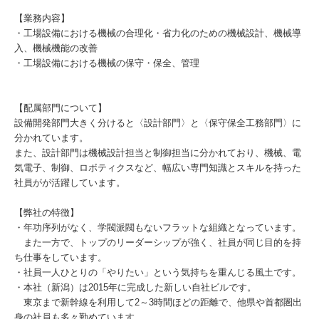
【業務内容】
・工場設備における機械の合理化・省力化のための機械設計、機械導
入、機械機能の改善
・工場設備における機械の保守・保全、管理
【配属部門について】
設備開発部門大きく分けると〈設計部門〉と〈保守保全工務部門〉に
分かれています。
また、設計部門は機械設計担当と制御担当に分かれており、機械、電
気電子、制御、ロボティクスなど、幅広い専門知識とスキルを持った
社員がが活躍しています。
【弊社の特徴】
・年功序列がなく、学閥派閥もないフラットな組織となっています。
また一方で、トップのリーダーシップが強く、社員が同じ目的を持
ち仕事をしています。
・社員一人ひとりの「やりたい」という気持ちを重んじる風土です。
・本社（新潟）は2015年に完成した新しい自社ビルです。
東京まで新幹線を利用して2～3時間ほどの距離で、他県や首都圏出
身の社員も多々勤めています。