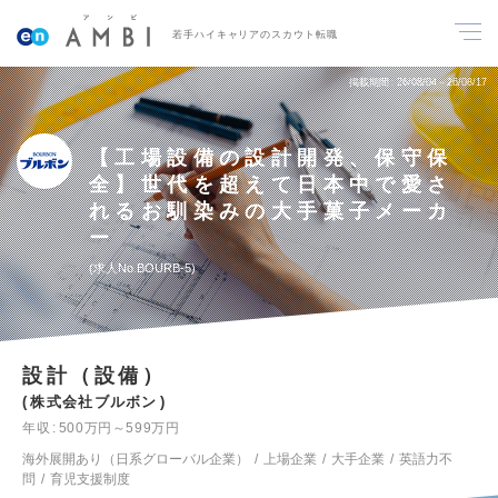
若手ハイキャリアのスカウト転職
掲載期間
26/08/04～26/08/17
【工場設備の設計開発、保守保
全】世代を超えて日本中で愛さ
れるお馴染みの大手菓子メーカ
ー
求人No.BOURB-5
設計（設備）
株式会社ブルボン
年収
500万円～599万円
海外展開あり（日系グローバル企業）
上場企業
大手企業
英語力不
問
育児支援制度