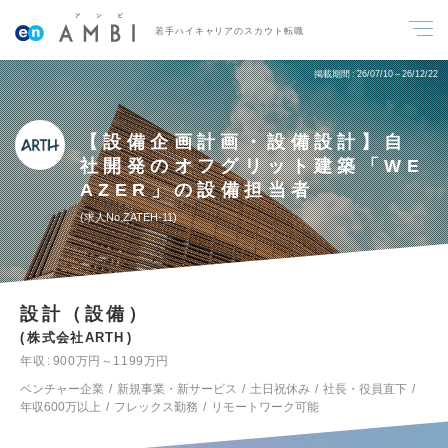
若手ハイキャリアのスカウト転職
掲載期間
26/07/10～26/12/22
【設備企画計画・設備設計】自
社開発のオフグリット建築「WE
AZER」の設備担当者
求人No.ZATEH-11
設計（設備）
株式会社ARTH
年収
900万円～1199万円
ベンチャー企業
新規事業・新サービス
土日祝休み
社長・役員直下
年収600万以上
フレックス勤務
リモートワーク可能