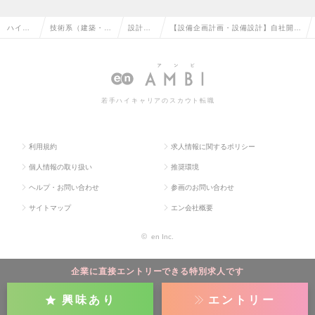
ハイク
技術系（建築・設
設計
【設備企画計画・設備設計】自社開発
ラス求
備・土木・プラン
（設
のオフグリット建築「WEAZER」の
人TOP
ト）の転職
備）の
設備担当者の求人情報
転職
若手ハイキャリアのスカウト転職
利用規約
求人情報に関するポリシー
個人情報の取り扱い
推奨環境
ヘルプ・お問い合わせ
参画のお問い合わせ
サイトマップ
エン会社概要
©
en Inc.
企業に直接エントリーできる特別求人です
興味あり
エントリー