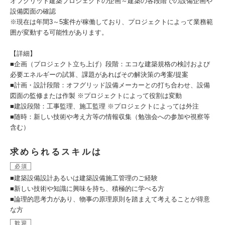
オフグリット建築プロジェクトの企画～建築の各段階での設備企画や
設備図面の確認
※現在は年間3～5案件が稼働しており、プロジェクトによって業務範
囲が変動する可能性があります。
【詳細】
■企画（プロジェクト立ち上げ）段階：エコな建築規格の検討および
必要エネルギーの試算、課題があればその解決策の考案/提案
■計画・設計段階：オフグリッド設備メーカーとの打ち合わせ、設備
図面の監修または作製 ※プロジェクトによって役割は変動
■建設段階：工事監理、施工監理 ※プロジェクトによっては外注
■随時：新しい技術や考え方等の情報収集（勉強会への参加や視察等
含む）
求められるスキルは
必須
■建築設備設計あるいは建築設備施工管理のご経験
■新しい技術や知識に興味を持ち、積極的に学べる方
■論理的思考力があり、物事の原理原則を踏まえて考えることが得意
な方
歓迎