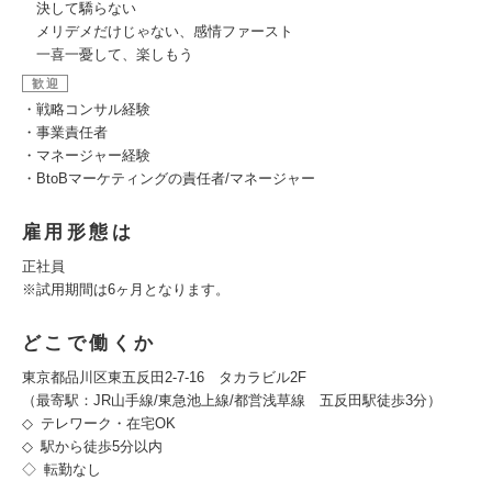
決して驕らない
メリデメだけじゃない、感情ファースト
一喜一憂して、楽しもう
歓迎
・戦略コンサル経験
・事業責任者
・マネージャー経験
・BtoBマーケティングの責任者/マネージャー
雇用形態は
正社員
※試用期間は6ヶ月となります。
どこで働くか
東京都品川区東五反田2-7-16 タカラビル2F
（最寄駅：JR山手線/東急池上線/都営浅草線 五反田駅徒歩3分）
◇ テレワーク・在宅OK
◇ 駅から徒歩5分以内
◇ 転勤なし