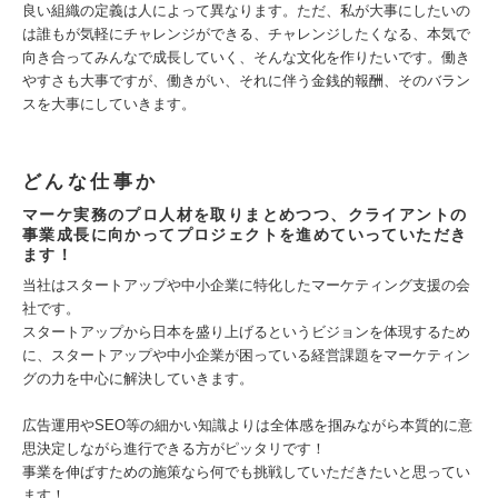
良い組織の定義は人によって異なります。ただ、私が大事にしたいの
は誰もが気軽にチャレンジができる、チャレンジしたくなる、本気で
向き合ってみんなで成長していく、そんな文化を作りたいです。働き
やすさも大事ですが、働きがい、それに伴う金銭的報酬、そのバラン
スを大事にしていきます。
どんな仕事か
マーケ実務のプロ人材を取りまとめつつ、クライアントの
事業成長に向かってプロジェクトを進めていっていただき
ます！
当社はスタートアップや中小企業に特化したマーケティング支援の会
社です。
スタートアップから日本を盛り上げるというビジョンを体現するため
に、スタートアップや中小企業が困っている経営課題をマーケティン
グの力を中心に解決していきます。
広告運用やSEO等の細かい知識よりは全体感を掴みながら本質的に意
思決定しながら進行できる方がピッタリです！
事業を伸ばすための施策なら何でも挑戦していただきたいと思ってい
ます！