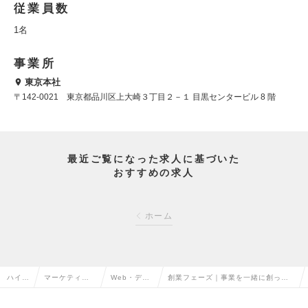
従業員数
1名
事業所
東京本社
〒142-0021 東京都品川区上大崎３丁目２－１ 目黒センタービル 8 階
最近ご覧になった求人に基づいた
おすすめの求人
ホーム
ハイク
マーケティン
Web・デジ
創業フェーズ｜事業を一緒に創って
ラス求
グ・販促企
タルマーケ
くれるマーケティングスタジオのプ