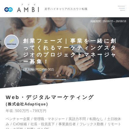
若手ハイキャリアのスカウト転職
掲載期間
26/08/05～26/08/18
創業フェーズ｜事業を一緒に創
ってくれるマーケティングスタ
ジオのプロジェクトマネージャ
ー募集！
求人No.PEDXW-002
Web・デジタルマーケティング
株式会社Adaptique
年収
500万円～799万円
ベンチャー企業
管理職・マネジャー
英語力不問
転勤なし
土日祝休
み
CxO候補
社長・役員直下
事業責任者
フレックス勤務
リモート