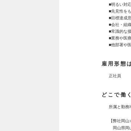
■明るい対
■先見性を
■目標達成
■会社・組
■常識的な
■業務や医
■他部署や
雇用形態
正社員
どこで働
所属と勤務
【弊社岡山
岡山県岡山市