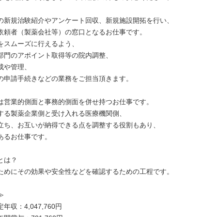
の新規治験紹介やアンケート回収、新規施設開拓を行い、
依頼者（製薬会社等）の窓口となるお仕事です。
をスムーズに行えるよう、
部門のアポイント取得等の院内調整、
成や管理、
の申請手続きなどの業務をご担当頂きます。
は営業的側面と事務的側面を併せ持つお仕事です。
する製薬企業側と受け入れる医療機関側、
立ち、お互いが納得できる点を調整する役割もあり、
あるお仕事です。
とは？
ためにその効果や安全性などを確認するための工程です。
≫
収：4,047,760円