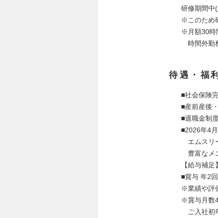
研修期間中(
※このため研
※月額30時
時間外勤務
待遇・福
■社会保険
■産前産後
■退職金制
■2026年
エムスリー
豊富なメニ
【給与補足
■賞与 年2
※業績や評
※賞与月数
ご入社初年