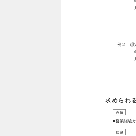
年間賞与
月給合計
基本給 
職務手当
業務手当：
例２ 想定年
年間賞与
月給合計
基本給 
職務手当
業務手当：
求められ
必須
■営業経験
歓迎