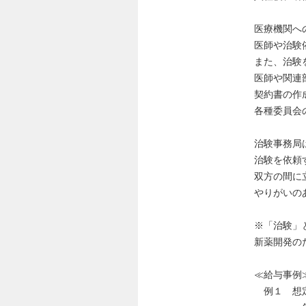
医療機関へ
医師や治験
また、治験
医師や関連
契約書の作
各種委員会
治験事務局
治験を依頼
双方の間に
やりがいの
※「治験」
新薬開発の
≪給与事例
例１ 想定年