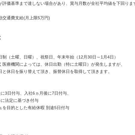
評価基準まで達しない場合があり、賞与月数が全社平均値を下回りま
勤交通費支給(月上限5万円)
は
日制（土曜、日曜）、祝祭日、年末年始（12月30日～1月4日）
く医療機関によっては、休日出勤（特に土曜日）が発生しますが、
日と休日を振り替えて頂き、振替休日を取得して頂きます。
後に3日付与、入社6ヵ月後に7日付与、
毎に法定に基づき付与
ュを目的とした有給休暇 別途5日付与