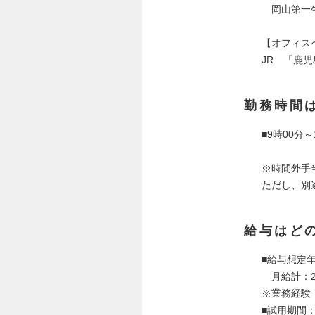
岡山第一生
【オフィス
JR 「鹿
勤務時間
■9時00分
※時間外手
ただし、別
給与はど
■給与想定年
月給計：283
※業務経験
■試用期間