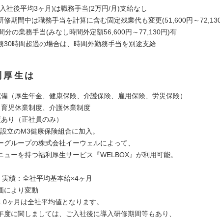
入社後平均3ヶ月)は職務手当(2万円/月)支給なし
修期間中は職務手当を計算に含む固定残業代も変更(51,600円～72,130
間分の業務手当(みなし時間外定額56,600円～77,130円)有
30時間超過の場合は、時間外勤務手当を別途支給
利厚生は
完備（厚生年金、健康保険、介護保険、雇用保険、労災保険）
・育児休業制度、介護休業制度
度あり（正社員のみ）
4月設立のM3健康保険組合に加入。
グループの株式会社イーウェルによって、
ューを持つ福利厚生サービス『WELBOX』が利用可能。
】
回 実績：全社平均基本給×4ヶ月
価により変動
4.0ヶ月は全社平均値となります。
度に関しましては、ご入社後に導入研修期間等もあり、