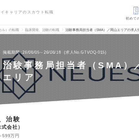
ハイキャリアのスカウト転職
初めて
カル）の転職
臨床開発、治験の転職
治験事務局担当者（SMA）／岡山エリアの求人
掲載期間
26/08/05～26/08/18
求人No.GTVOQ-015
治験事務局担当者（SMA）
エリア
、治験
株式会社
～599万円