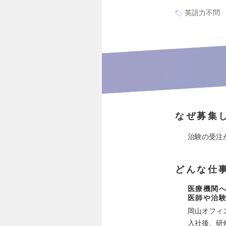
英語力不問
なぜ募集
治験の受注
どんな仕
医療機関
医師や治
岡山オフィ
入社後、研