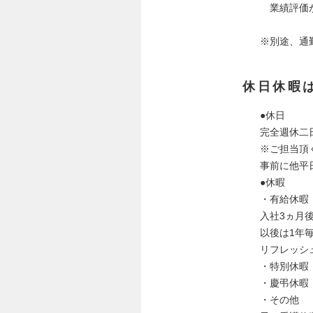
業績評価が
※別途、通
休日休暇
●休日
完全週休二
※ご担当頂
事前に他平
●休暇
・有給休暇
入社3ヵ月
以後は1年
リフレッシ
・特別休暇
・慶弔休暇
・その他