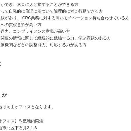
応ができ、素直に人と接することができる方
もって自発的に倫理に基づいて論理的に考え行動できる方
意欲があり、 CRC業務に対する高いモチベーション持ち合わせている方
織への貢献意欲が高い方
接遇力、コンプライアンス意識が高い方
療関連の情報に関して継続的に勉強する力、学ぶ意欲のある方
医療機関などとの調整能力、対応する力がある方
は
くか
地は岡山オフィスとなります。
オフィス】※敷地内禁煙
北区下石井2-1-3