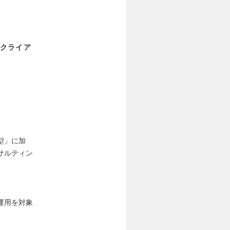
クライア
型」に加
サルティン
運用を対象