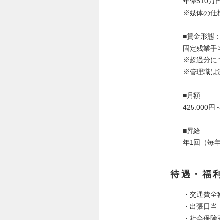
年俸510万円
※媒体の仕
■賃金形態：
固定残業手当：
※超過分に
※管理職は
■月額
425,000円
■昇給
年1回（毎年
待遇・福
・交通費全
・出張日当
・社会保険