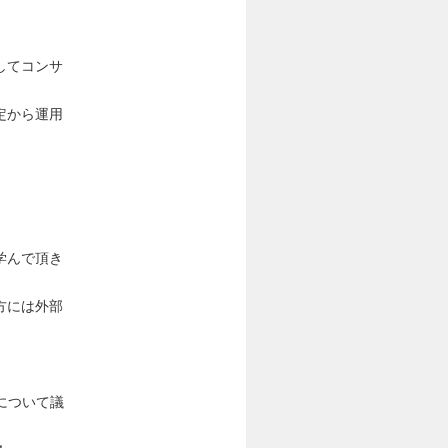
してコンサ
定から運用
学んで頂き
方には外部
について議