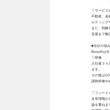
▽サービス
不動産、金
ルティング
また、戦略
支援まで幅
■当社の強
Bizaut
▽研修
入社後３ヵ
ます。
その後はO
講師研修やe
▽フィード
全管理職が
論を重ねま