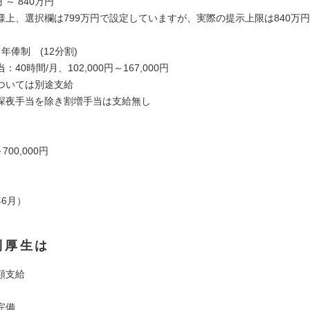
 ～ 840万円
様上、選択欄は799万円で設定していますが、実際の提示上限は840万
年俸制 (12分割)
40時間/月、102,000円～167,000円
ついては別途支給
深夜手当を除き割増手当は支給無し
～700,000円
6月）
利厚生は
額支給
完備