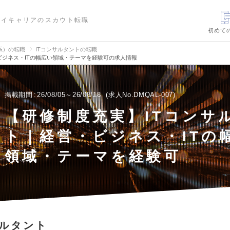
ハイキャリアのスカウト転職
初めて
信系）の転職
ITコンサルタントの転職
ビジネス・ITの幅広い領域・テーマを経験可の求人情報
掲載期間
26/08/05～26/08/18
求人No.DMQAL-007
【研修制度充実】ITコンサ
ト｜経営・ビジネス・ITの
領域・テーマを経験可
サルタント