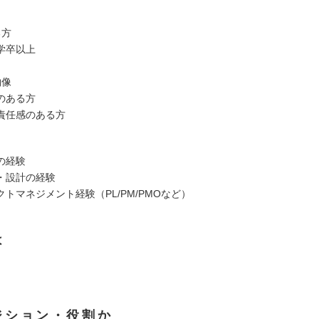
る方
学卒以上
物像
のある方
責任感のある方
の経験
・設計の経験
トマネジメント経験（PL/PM/PMOなど）
は
ジション・役割か