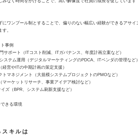
しみなく時間をかけることで、高い解像度で社員の成長を促しています
ずにワンプール制とすることで、偏りのない幅広い経験ができるアサイ
ます。
クト事例
T部門サポート（ITコスト削減、ITガバナンス、年度計画立案など）
/システム運用（デジタルマーケティングのPDCA、ITベンダの管理など
（経営やITの中期計画の策定支援）
クトマネジメント（大規模システムプロジェクトのPMOなど）
（マーケットリサーチ、事業アイデア検討など）
ダナイズ（BPR、システム刷新支援など）
ジできる環境
るスキルは