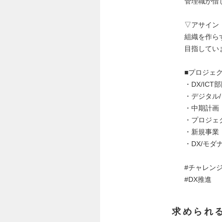
管理職が惜
▽アサイン
組織を作ら
目指してい
■プロジェ
・DX/IC
・デジタル
・中期計画
・プロジェ
・新規事業
・DX/モ
#チャレン
#DX推進
求められ