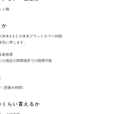
ント職
くか
本木3-2-1 六本木グランドタワー36階
客先に準じます。
全面禁煙
ビル指定の喫煙場所での喫煙可能
は
:00（実働８時間）
のくらい貰えるか