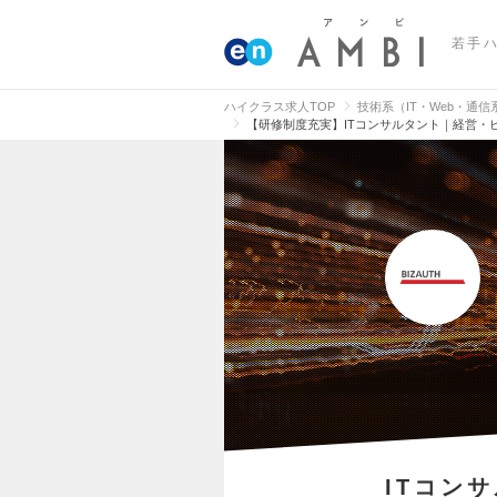
若手
ハイクラス求人TOP
技術系（IT・Web・通
【研修制度充実】ITコンサルタント｜経営・
ITコン