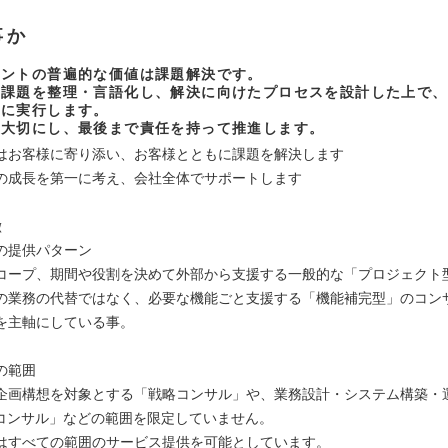
事か
タントの普遍的な価値は課題解決です。
き課題を整理・言語化し、解決に向けたプロセスを設計した上で、
もに実行します。
を大切にし、最後まで責任を持って推進します。
はお客様に寄り添い、お客様とともに課題を解決します
の成長を第一に考え、会社全体でサポートします
徴
の提供パターン
コープ、期間や役割を決めて外部から支援する一般的な「プロジェクト
の業務の代替ではなく、必要な機能ごと支援する「機能補完型」のコン
を主軸にしている事。
の範囲
企画構想を対象とする「戦略コンサル」や、業務設計・システム構築・
Tコンサル」などの範囲を限定していません。
はすべての範囲のサービス提供を可能としています。