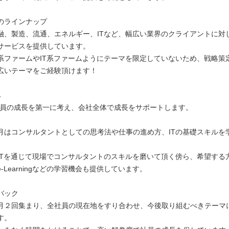
のラインナップ
融、製造、流通、エネルギー、ITなど、幅広い業界のクライアントに対
サービスを提供しています。
系ファームやIT系ファームようにテーマを限定していないため、戦略策
広いテーマをご経験頂けます！
み
hは社員の成長を第一に考え、会社全体で成長をサポートします。
月はコンサルタントとしての思考法や仕事の進め方、ITの基礎スキルを
JTを通じて現場でコンサルタントのスキルを磨いて頂く傍ら、希望する
-Learningなどの学習機会も提供しています。
バック
月２回集まり、全社員の現在地をすり合わせ、今後取り組むべきテーマ
す。