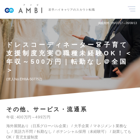
若手ハイキャリアのスカウト転職
掲載期間
26/07/17～26/08/13
ドレスコーディネーター👗子育て
支援制度充実◎職種未経験OK！＜
年収～500万円｜転勤なし＠全国
＞
求人No.EHIIA-507752
その他、サービス・流通系
年収
400万円～499万円
海外展開あり（日系グローバル企業）
大手企業
マネジメント業務な
し
英語力不問
転勤なし
ポテンシャル採用（未経験可）
副業しても
OK
育児支援制度