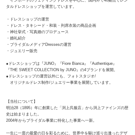
インポートのウェディングドレスを中心に、国内外で40拠点でレン
タルドレスショップを運営しています。
・ドレスショップの運営
・ドレス・タキシード・和装・列席衣装の商品企画
・神社挙式・写真婚のプロデュース
・婚礼紹介
・ブライダルメディアDressesの運営
・ジュエリー販売
●ドレスショップは『JUNO』『Fiore Bianca』『Authentique』
『THE SWEET COLLECTION by JUNO』の4ブランドを展開。
●ドレスショップの運営以外にも、フォトスタジオ/
オリジナルドレス制作/ジュエリー事業を展開しています。
【当社について】
明治28（1895）年に創業した「渕上呉服店」から渕上ファインズの歴
史は始まりました。
2004年からブライダル事業に特化した事業へ一新。
一生に一度の最愛の日を彩るために、世界中を駆け巡り出逢ったデザ