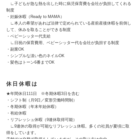
∟子どもが急な熱を出した時に病児保育費を会社が負担してくれる
制度
・妊娠休暇（Ready to MAMA）
∟本人の希望があれば法律で定められている産前産後休暇を前倒し
して、休みを取ることができる制度
・ベビーシッター代支給
∟日祝の保育費用、ベビーシッター代を会社が負担する制度
・副業OK
・シンプルな淡い色のネイルOK
・髪色はトーン6番までOK
休日休暇は
★年間休日111日 ※冬期休暇3日を含む
・シフト制（月9日／変形労働時間制）
・冬期休暇（年末年始休暇）
・有給休暇
・リフレッシュ休暇（9連休取得可能）
∟9連休の取得が可能なリフレッシュ休暇。多くの社員が夏頃に取
得をしています。