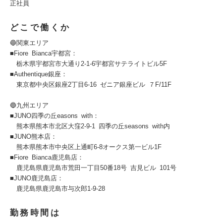
正社員
どこで働くか
🔵関東エリア
■Fiore Bianca宇都宮：
栃木県宇都宮市大通り2-1-6宇都宮サテライトビル5F
■Authentique銀座：
東京都中央区銀座2丁目6‐16 ゼニア銀座ビル ７F/11F
🔵九州エリア
■JUNO四季の丘easons with：
熊本県熊本市北区大窪2-9-1 四季の丘seasons with内
■JUNO熊本店：
熊本県熊本市中央区上通町6-8オークス第一ビル1F
■Fiore Bianca鹿児島店：
鹿児島県鹿児島市荒田一丁目50番18号 吉見ビル 101号
■JUNO鹿児島店：
鹿児島県鹿児島市与次郎1-9-28
勤務時間は