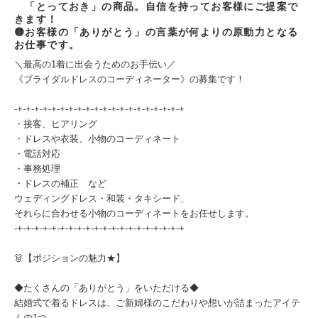
「とっておき」の商品。自信を持ってお客様にご提案で
きます！
🟡お客様の「ありがとう」の言葉が何よりの原動力となる
お仕事です。
＼最高の1着に出会うためのお手伝い／
《ブライダルドレスのコーディネーター》の募集です！
-+-+-+-+-+-+-+-+-+-+-+-+-+-+-+-+-+-+-+-+
・接客、ヒアリング
・ドレスや衣装、小物のコーディネート
・電話対応
・事務処理
・ドレスの補正 など
ウェディングドレス・和装・タキシード、
それらに合わせる小物のコーディネートをお任せします。
-+-+-+-+-+-+-+-+-+-+-+-+-+-+-+-+-+-+-+-+
👗【ポジションの魅力★】
◆たくさんの「ありがとう」をいただける◆
結婚式で着るドレスは、ご新婦様のこだわりや想いが詰まったアイテ
ムの1つ。