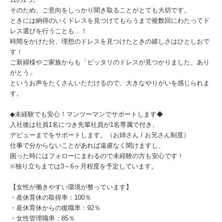
そのため、ご意向をしっかり聞き取ることがとても大切です。
ときには納得のいくドレスを見つけてもらうまで複数回にわたってド
レス選びを行うことも…！
時間をかけた分、理想のドレスを見つけたときの嬉しさはひとしおで
す！
ご新婦様やご家族からも「ピッタリのドレスが見つかりました、あり
がとう」
というお声をたくさんいただけるので、大きなやりがいを感じられま
す。
◆未経験でも安心！マンツーマンでサポートします◆
入社後は社員1名につき先輩社員が1名専属で付き、
デビューまでをサポートします。（お姉さん / お兄さん制度）
仕事で分からないことがあれば遠慮なく聞けますし、
困った時にはフォローにまわるので未経験の方も安心です！
※独り立ちまでは3～6ヶ月程度を予定しています。
【女性が働きやすい環境が整っています】
・産休育休の取得率：100％
・産休育休からの復職率：92％
・女性管理職率：85％