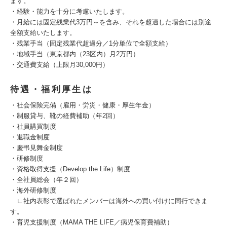
ます。
・経験・能力を十分に考慮いたします。
・月給には固定残業代3万円～を含み、それを超過した場合には別途
全額支給いたします。
・残業手当（固定残業代超過分／1分単位で全額支給）
・地域手当（東京都内（23区内）月2万円）
・交通費支給（上限月30,000円）
待遇・福利厚生は
・社会保険完備（雇用・労災・健康・厚生年金）
・制服貸与、靴の経費補助（年2回）
・社員購買制度
・退職金制度
・慶弔見舞金制度
・研修制度
・資格取得支援（Develop the Life）制度
・全社員総会（年２回）
・海外研修制度
∟社内表彰で選ばれたメンバーは海外への買い付けに同行できま
す。
・育児支援制度（MAMA THE LIFE／病児保育費補助）