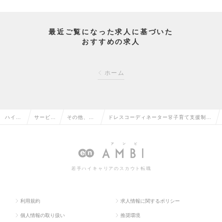
最近ご覧になった求人に基づいた
おすすめの求人
ホーム
ハイク
サービ
その他、サ
ドレスコーディネーター👗子育て支援制度
ラス求
ス・流通
ービス・流
充実◎職種未経験OK！＜年収～500万円
人TOP
系の転職
通系の転職
｜転勤なし＠全国＞の求人情報
若手ハイキャリアのスカウト転職
利用規約
求人情報に関するポリシー
個人情報の取り扱い
推奨環境