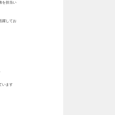
務を担当い
活躍してお
方
ています