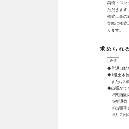
鋼橋・コン
ただきます
橋梁工事の
実際に橋梁
ります。
求められ
必須
◆普通自動
◆1級土木
または2級
◆出張がで
※関西圏内
※交通費・
※出張手
※月２回