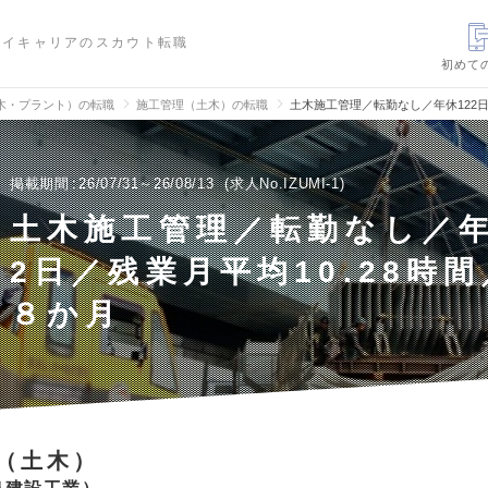
ハイキャリアのスカウト転職
初めて
木・プラント）の転職
施工管理（土木）の転職
土木施工管理／転勤なし／年休122日
掲載期間
26/07/31～26/08/13
求人No.IZUMI-1
土木施工管理／転勤なし／年
2日／残業月平均10.28時
８か月
（土木）