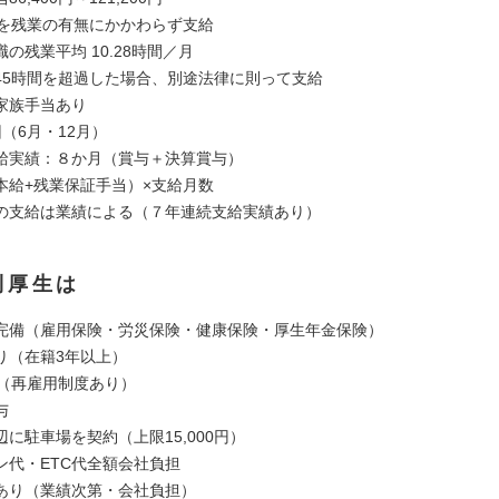
分を残業の有無にかかわらず支給
の残業平均 10.28時間／月
45時間を超過した場合、別途法律に則って支給
家族手当あり
（6月・12月）
給実績：８か月（賞与＋決算賞与）
本給+残業保証手当）×支給月数
の支給は業績による（７年連続支給実績あり）
利厚生は
完備（雇用保険・労災保険・健康保険・厚生年金保険）
り（在籍3年以上）
歳（再雇用制度あり）
与
に駐車場を契約（上限15,000円）
代・ETC代全額会社負担
あり（業績次第・会社負担）