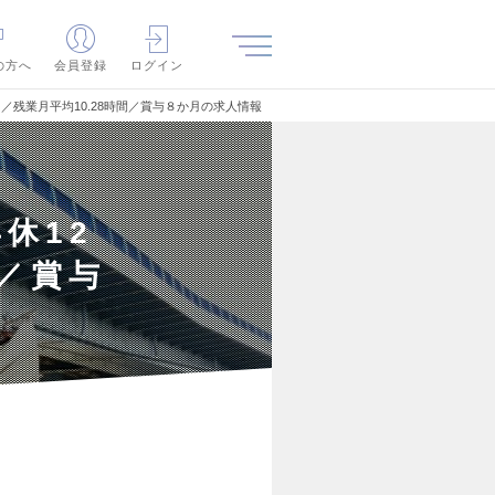
の方へ
会員登録
ログイン
／残業月平均10.28時間／賞与８か月の求人情報
休12
間／賞与