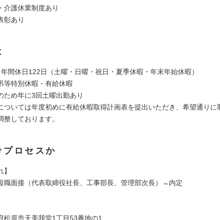
・介護休業制度あり
表彰あり
は
 年間休日122日（土曜・日曜・祝日・夏季休暇・年末年始休暇）
弔等特別休暇・有給休暇
のため年に3回土曜出勤あり
については年度初めに有給休暇取得計画表を提出いただき、希望通りに
調整しております。
考プロセスか
れ】
役職面接（代表取締役社長、工事部長、管理部次長）→内定
】
府松原市天美我堂1丁目53番地の1