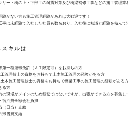
クリート橋の上・下部工の耐震対策及び橋梁補修工事などの施工管理業
。
経験がない方も施工管理経験があれば大歓迎です！
工事は未経験で入社した社員も数名おり、入社後に知識と経験を積んで
るスキルは
車第一種運転免許（ＡＴ限定可）をお持ちの方
施工管理技士の資格をお持ちで土木施工管理の経験がある方
土木施工管理技士の資格をお持ちで橋梁工事の施工管理の経験がある
きる方
の現場がメインのため頻繁ではないですが、出張ができる方を募集し
宿泊費全額会社負担
当（日当）支給
の帰省費支給