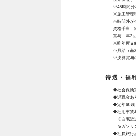
※45時間
※施工管理職
※時間外が
資格手当、
賞与 年2回
※昨年度支
※月給（基
※決算賞与
待遇・福
◆社会保険
◆退職金あ
◆定年60
◆社用車貸
※自宅近辺
※ガソリン
◆社員旅行