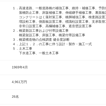
１．高速道路、一般道路橋の補強工事、維持・補修工事、予防
落橋防止工事、床版補修工事、伸縮継手補修工事、裏面板
コンクリートはく落対策工事、橋脚補強工事、検査路設置
増設桁工事、側面板設置工事、標識柱設置工事、支承取替
非常口設置工事、高欄補修工事、遮音壁設置工事
２．橋梁新設工事および付帯設備工事
橋梁架設工事、床版工事、橋梁付帯設備工事
３．橋梁構造物の点検調査 健全度診断
４．上記１．２．の工事に伴う設計・製作・施工一式
５．土木工事
下水道工事、一般土木工事
1969年4月
4,961万円
26名