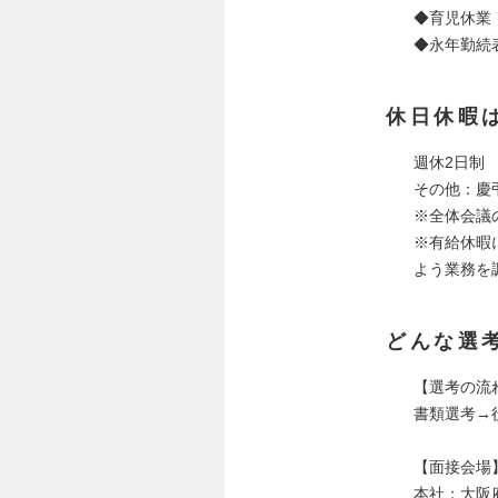
◆育児休業
◆永年勤続
休日休暇
週休2日制
その他：慶
※全体会議
※有給休暇
よう業務を
どんな選
【選考の流
書類選考→
【面接会場
本社：大阪