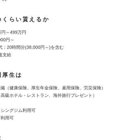
のくらい貰えるか
万円～499万円
000円～
：20時間分(38,000円～)を含む
途支給
利厚生は
完備（健康保険、厚生年金保険、雇用保険、労災保険）
（高級ホテル・レストラン、海外旅行プレゼント）
クシングジム利用可
所利用可
は