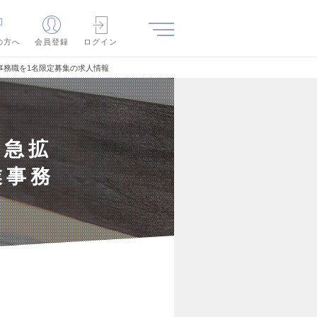
の方へ
会員登録
ログイン
事務職を1名限定募集の求人情報
】急拡
業事務