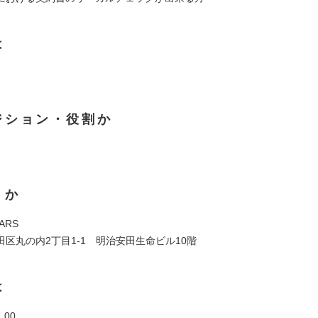
は
ジション・役割か
くか
ARS
区丸の内2丁目1-1 明治安田生命ビル10階
は
：00