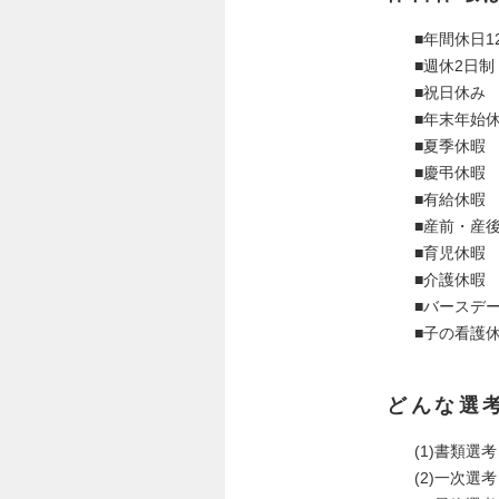
■年間休日1
■週休2日
■祝日休み
■年末年始
■夏季休暇
■慶弔休暇
■有給休暇
■産前・産
■育児休暇
■介護休暇
■バースデ
■子の看護
どんな選
(1)書類選考
(2)一次選考