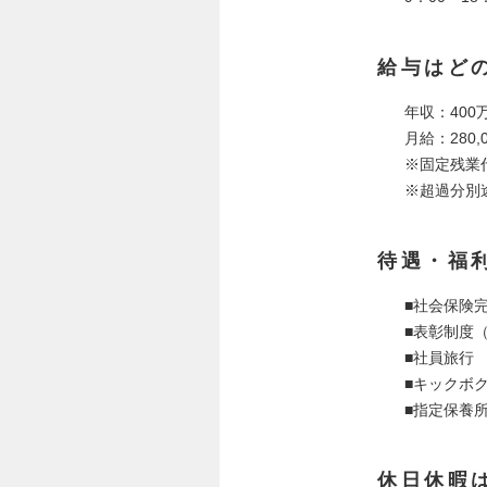
給与はど
年収：400
月給：280,
※固定残業代
※超過分別
待遇・福
■社会保険
■表彰制度
■社員旅行
■キックボ
■指定保養
休日休暇