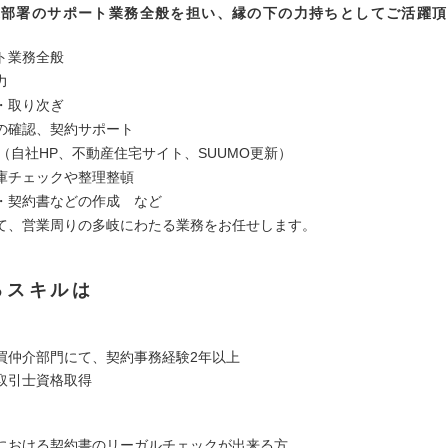
業部署のサポート業務全般を担い、縁の下の力持ちとしてご活躍頂
ト業務全般
力
・取り次ぎ
の確認、契約サポート
理（自社HP、不動産住宅サイト、SUUMO更新）
庫チェックや整理整頓
・契約書などの作成 など
て、営業周りの多岐にわたる業務をお任せします。
るスキルは
買仲介部門にて、契約事務経験2年以上
取引士資格取得
における契約書のリーガルチェックが出来る方