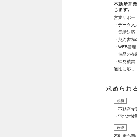
不動産営
じます。
営業サポー
・データ入
・電話対応
・契約書類
・WEB管
・備品の在
・御見積書
適性に応じ
求められ
必須
・不動産売
・宅地建物
歓迎
不動産売買