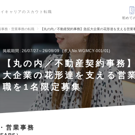
ハイキャリアのスカウト転職
初めて
般事務・営業事務の転職
【丸の内／不動産契約事務】急拡大企業の花形達を支える営業
掲載期間
26/07/27～26/08/09
求人No.WGMCY-001/01
【丸の内／不動産契約事務
大企業の花形達を支える営
職を1名限定募集
・営業事務