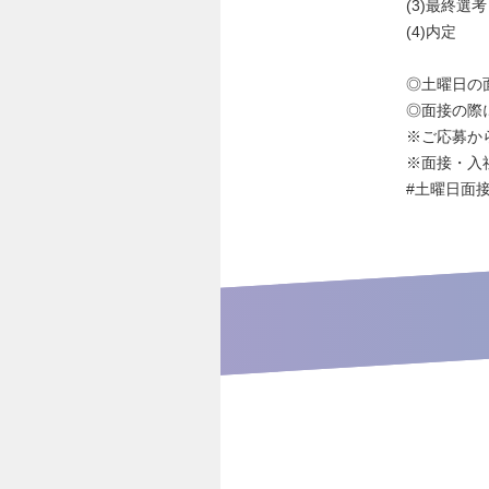
(3)最終選考
(4)内定
◎土曜日の
◎面接の際
※ご応募か
※面接・入
#土曜日面