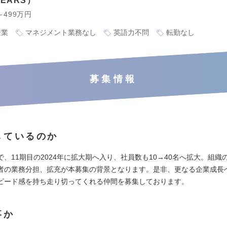
EARS
～499万円
企業
マネジメント業務なし
英語力不問
転勤なし
募集情報
しているのか
で、11期目の2024年に拡大期へ入り、社員数も10→40名へ拡大。組織
者の業務分担、拡充が本募集の背景となります。是非、更なる企業成長
ピード感を持ち走り切ってくれる仲間を募集しております。
事か