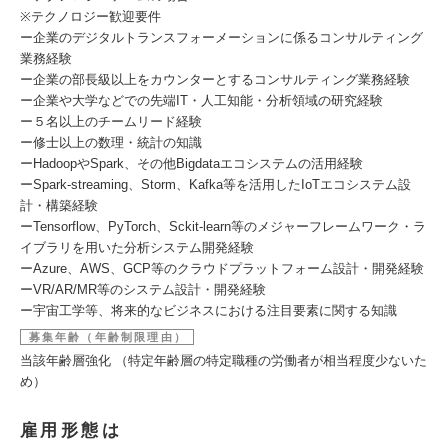
※テクノロジー歓迎要件
ー企業のデジタルトランスフォーメーションに係るコンサルティング
業務経験
ー企業の部長級以上をカウンターとするコンサルティング業務経験
ー企業や大学などでの先端IT・人工知能・分析領域の研究経験
ー５名以上のチームリード経験
ー修士以上の数理・統計の知識
ーHadoopやSpark、その他Bigdataエコシステムの活用経験
ーSpark-streaming、Storm、Kafka等を活用したIoTエコシステム設
計・構築経験
ーTensorflow、PyTorch、Sckit-learn等のメジャーフレームワーク・ラ
イブラリを用いた分析システム開発経験
ーAzure、AWS、GCP等のクラウドプラットフォーム設計・開発経験
ーVR/AR/MR等のシステム設計・開発経験
ー宇宙工学等、将来的なビジネスにおける注目要素に関する知識
募集年齢（年齢制限理由）
当該年齢層強化 （特定年齢層の特定職種の労働者が相当程度少ないた
め）
雇用形態は