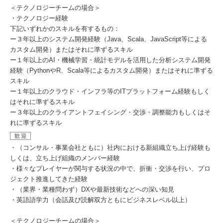
＜テクノロジーチームの場合＞
・テクノロジー経験
下記いずれかのスキルを有するもの：
ー３年以上のシステム開発経験（Java、Scala、JavaScript等による
カスタム開発）またはそれに準ずるスキル
ー１年以上のAI・機械学習・統計モデルを活用した分析システム開発
経験（PythonやR、Scala等によるカスタム開発）またはそれに準ずる
スキル
ー１年以上のクラウド・インフラ等のITプラットフォーム経験もしく
はそれに準ずるスキル
ー３年以上のクライアントフェイシング・交渉・調整能力もしくはそ
れに準ずるスキル
歓迎
・（コンサル・事業会社ともに）社内における新組織立ち上げ経験も
しくは、立ち上げ組織のメンバー経験
・様々なプレイヤーが関与する状況の中で、折衝・交渉を行い、プロ
ジェクト推進してきた経験
・（業界・業種問わず）DXや最新技術などへの深い知見
・英語語学力（会話及び読解双方ともにビジネスレベル以上）
＜テクノロジーチームの場合＞