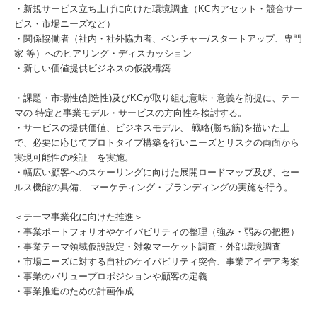
・新規サービス立ち上げに向けた環境調査（KC内アセット・競合サー
ビス・市場ニーズなど）
・関係協働者（社内・社外協力者、ベンチャー/スタートアップ、専門
家 等）へのヒアリング・ディスカッション
・新しい価値提供ビジネスの仮説構築
・課題・市場性(創造性)及びKCが取り組む意味・意義を前提に、テー
マの 特定と事業モデル・サービスの方向性を検討する。
・サービスの提供価値、ビジネスモデル、 戦略(勝ち筋)を描いた上
で、必要に応じてプロトタイプ構築を行いニーズとリスクの両面から
実現可能性の検証 を実施。
・幅広い顧客へのスケーリングに向けた展開ロードマップ及び、セー
ルス機能の具備、 マーケティング・ブランディングの実施を行う。
＜テーマ事業化に向けた推進＞
・事業ポートフォリオやケイパビリティの整理（強み・弱みの把握）
・事業テーマ領域仮設設定・対象マーケット調査・外部環境調査
・市場ニーズに対する自社のケイパビリティ突合、事業アイデア考案
・事業のバリュープロポジションや顧客の定義
・事業推進のための計画作成