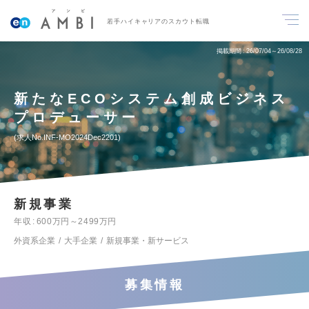
若手ハイキャリアのスカウト転職
掲載期間
26/07/04～26/08/28
新たなECOシステム創成ビジネス
プロデューサー
求人No.INF-MO2024Dec2201
新規事業
年収
600万円～2499万円
外資系企業
大手企業
新規事業・新サービス
募集情報