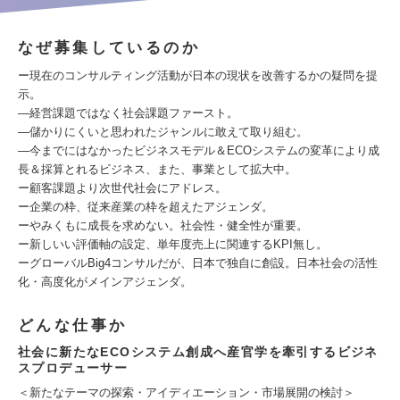
なぜ募集しているのか
ー現在のコンサルティング活動が日本の現状を改善するかの疑問を提
示。
―経営課題ではなく社会課題ファースト。
―儲かりにくいと思われたジャンルに敢えて取り組む。
―今までにはなかったビジネスモデル＆ECOシステムの変革により成
長＆採算とれるビジネス、また、事業として拡大中。
ー顧客課題より次世代社会にアドレス。
ー企業の枠、従来産業の枠を超えたアジェンダ。
ーやみくもに成長を求めない。社会性・健全性が重要。
ー新しいい評価軸の設定、単年度売上に関連するKPI無し。
ーグローバルBig4コンサルだが、日本で独自に創設。日本社会の活性
化・高度化がメインアジェンダ。
どんな仕事か
社会に新たなECOシステム創成へ産官学を牽引するビジネ
スプロデューサー
＜新たなテーマの探索・アイディエーション・市場展開の検討＞