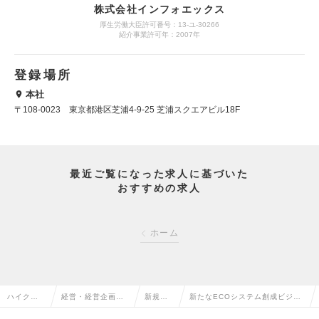
株式会社インフォエックス
厚生労働大臣許可番号：13-ユ-30266
紹介事業許可年：2007年
登録場所
本社
〒108-0023 東京都港区芝浦4-9-25 芝浦スクエアビル18F
最近ご覧になった求人に基づいた
おすすめの求人
ホーム
ハイクラス
経営・経営企画・
新規事
新たなECOシステム創成ビジネ