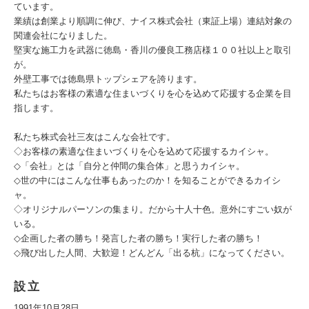
ています。
業績は創業より順調に伸び、ナイス株式会社（東証上場）連結対象の
関連会社になりました。
堅実な施工力を武器に徳島・香川の優良工務店様１００社以上と取引
が。
外壁工事では徳島県トップシェアを誇ります。
私たちはお客様の素適な住まいづくりを心を込めて応援する企業を目
指します。
私たち株式会社三友はこんな会社です。
◇お客様の素適な住まいづくりを心を込めて応援するカイシャ。
◇「会社」とは「自分と仲間の集合体」と思うカイシャ。
◇世の中にはこんな仕事もあったのか！を知ることができるカイシ
ャ。
◇オリジナルパーソンの集まり。だから十人十色。意外にすごい奴が
いる。
◇企画した者の勝ち！発言した者の勝ち！実行した者の勝ち！
◇飛び出した人間、大歓迎！どんどん「出る杭」になってください。
設立
1991年10月28日