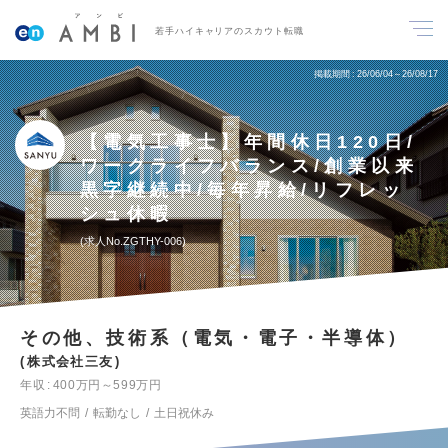
若手ハイキャリアのスカウト転職
掲載期間
26/06/04～26/08/17
【電気工事士】年間休日120日/
ワークライフバランス/創業以来
黒字継続中/毎年昇給/リフレッ
シュ休暇
求人No.ZGTHY-006
その他、技術系（電気・電子・半導体）
株式会社三友
年収
400万円～599万円
英語力不問
転勤なし
土日祝休み