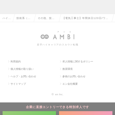
ハイク
技術系（電
その他、技術
【電気工事士】年間休日120日/ワー
ラス求
気・電子・
系（電気・電
クライフバランス/創業以来黒字継続
人TO
半導体）の
子・半導体）
中/毎年昇給/リフレッシュ休暇の求人
P
転職
の転職
情報
若手ハイキャリアのスカウト転職
利用規約
求人情報に関するポリシー
個人情報の取り扱い
推奨環境
ヘルプ・お問い合わせ
参画のお問い合わせ
サイトマップ
エン会社概要
©
en Inc.
企業に直接エントリーできる特別求人です