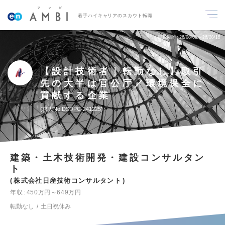
若手ハイキャリアのスカウト転職
掲載期間
26/08/05～26/08/18
【設計技術者｜転勤なし】取引
先の大半は官公庁／環境保全に
貢献する企業
求人No.DSDPC-241225
建築・土木技術開発・建設コンサルタン
ト
株式会社日産技術コンサルタント
年収
450万円～649万円
転勤なし
土日祝休み