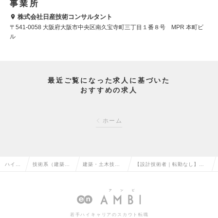
事業所
株式会社日産技術コンサルタント
〒541-0058 大阪府大阪市中央区南久宝寺町三丁目１番８号 MPR 本町ビ
ル
最近ご覧になった求人に基づいた
おすすめの求人
ホーム
ハイク
技術系（建築・
建築・土木技術
【設計技術者｜転勤なし】取
ラス求
設備・土木・プ
開発・建設コン
引先の大半は官公庁／環境保
人TOP
ラント）の転職
サルタントの転
全に貢献する企業の求人情報
職
若手ハイキャリアのスカウト転職