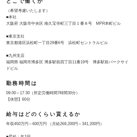
どこで働くか
（希望考慮いたします）
■本社
大阪府 大阪市中央区 南久宝寺町三丁目１番８号 MPR本町ビル
■東京支社
東京都港区浜松町一丁目29番6号 浜松町セントラルビル
■九州支店
福岡県 福岡市博多区 博多駅前四丁目11番19号 博多駅前パークサイ
ドビル
勤務時間は
09:00～17:30（所定労働時間7時間30分）
【休憩】60分
給与はどのくらい貰えるか
年収450万円～600万円 （月給269,200円～341,200円）
■昇給：年1回