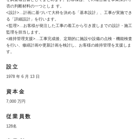
否の判断材料の一つとしま す。
<設計>…計画に基づいて大枠を決める「基本設計」、工事が実施でき
る「詳細設計」を行います。
<監理>…お客様が発注した工事の着工から引き渡しまでの設計・施工
監理を担当します。
<維持管理支援>…工事完成後、定期的に施設や設備の点検・機能検査
を行い、修繕計画や更新計画を検討し、お客様の維持管理を支援しま
す。
設立
1978 年 6 月 13 日
資本金
7,000 万円
従業員数
128名