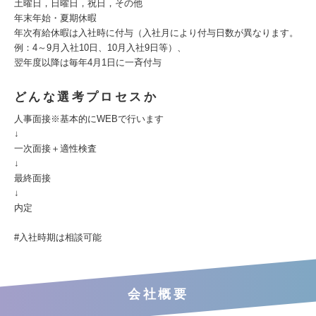
土曜日，日曜日，祝日，その他
年末年始・夏期休暇
年次有給休暇は入社時に付与（入社月により付与日数が異なります。
例：4～9月入社10日、10月入社9日等）、
翌年度以降は毎年4月1日に一斉付与
どんな選考プロセスか
人事面接※基本的にWEBで行います
↓
一次面接＋適性検査
↓
最終面接
↓
内定
#入社時期は相談可能
会社概要