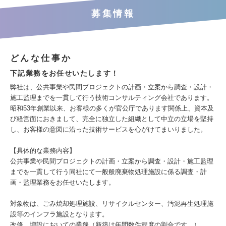
募集情報
どんな仕事か
下記業務をお任せいたします！
弊社は、公共事業や民間プロジェクトの計画・立案から調査・設計・
施工監理までを一貫して行う技術コンサルティング会社であります。
昭和53年創業以来、お客様の多くが官公庁であります関係上、資本及
び経営面におきまして、完全に独立した組織として中立の立場を堅持
し、お客様の意図に沿った技術サービスを心がけてまいりました。
【具体的な業務内容】
公共事業や民間プロジェクトの計画・立案から調査・設計・施工監理
までを一貫して行う同社にて一般般廃棄物処理施設に係る調査・計
画・監理業務をお任せいたします。
対象物は、ごみ焼却処理施設、リサイクルセンター、汚泥再生処理施
設等のインフラ施設となります。
改修、増設においての業務（新築は年間数件程度の割合です。）