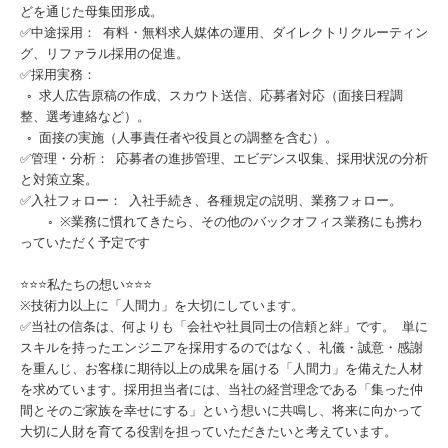
どを通じた母集団形成。
✅中途採用： 有料・無料求人媒体の運用、ダイレクトリクルーティン
グ、リファラル採用の促進。
✅採用実務：
◦ 求人広告原稿の作成、スカウト送信、応募者対応（面接日程調
整、選考連絡など）。
◦ 面接の実施（人事責任者や役員との調整を含む）。
✅管理・分析： 応募者の進捗管理、エビデンス収集、採用状況の分析
と対策立案。
✅入社フォロー： 入社手続き、各種規定の説明、業務フォロー。
◦ ※業務に慣れてきたら、その他のバックオフィス業務にも携わ
っていただく予定です
⭐⭐⭐私たちの想い⭐⭐⭐
※技術力以上に「人間力」を大切にしています。
✅当社の信条は、何よりも「会社や社員同士の信頼と絆」です。 単に
スキルを持ったエンジニアを採用するのではなく、礼儀・誠意・感謝
を重んじ、お客様に期待以上の成果を届ける「人間力」を備えた人材
を求めています。採用担当者には、当社の経営理念である「集った仲
間とそのご家族を幸せにする」という想いに共鳴し、将来に向かって
大切に人財を育てる役割を担っていただきたいと考えています。