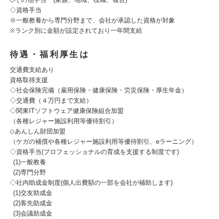
◇資格手当
※一般教養から専門分野まで、会社が承認した資格が対象
※ランク別に金額が設定されており一年間支給
待遇・福利厚生は
交通費支給あり
資格取得支援
◇社会保険完備（雇用保険・健康保険・労災保険・厚生年金）
◇交通費（４万円まで支給）
◇関東ITソフトウェア健康保険組合加盟
（各種レジャー施設利用等優待割引）
◇あんしん財団加盟
（ケガの補償や各種レジャー施設利用等優待割引、eラーニング）
◇資格手当(プロフェッショナルの育成を支援する制度です)
(1)一般教養
(2)専門分野
◇社内助成金制度(個人出費額の一部を会社が補助します)
(1)交友助成金
(2)客先助成金
(3)会議助成金