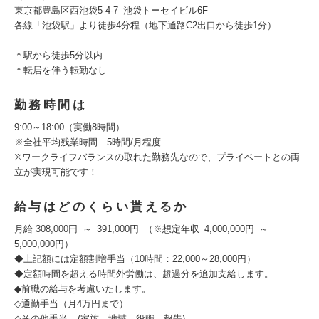
東京都豊島区西池袋5-4-7 池袋トーセイビル6F
各線「池袋駅」より徒歩4分程（地下通路C2出口から徒歩1分）
＊駅から徒歩5分以内
＊転居を伴う転勤なし
勤務時間は
9:00～18:00（実働8時間）
※全社平均残業時間…5時間/月程度
※ワークライフバランスの取れた勤務先なので、プライベートとの両
立が実現可能です！
給与はどのくらい貰えるか
月給 308,000円 ～ 391,000円 （※想定年収 4,000,000円 ～
5,000,000円）
◆上記額には定額割増手当（10時間：22,000～28,000円）
◆定額時間を超える時間外労働は、超過分を追加支給します。
◆前職の給与を考慮いたします。
◇通勤手当（月4万円まで）
◇その他手当 (家族、地域、役職、報告)