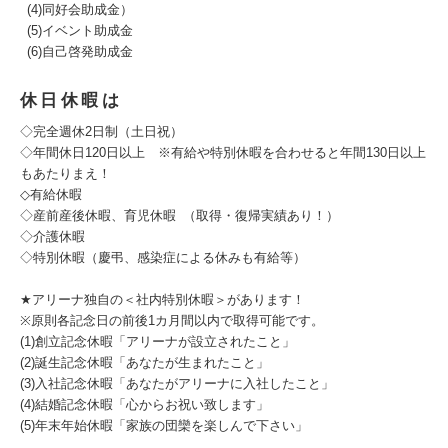
(4)同好会助成金）
(5)イベント助成金
(6)自己啓発助成金
休日休暇は
◇完全週休2日制（土日祝）
◇年間休日120日以上 ※有給や特別休暇を合わせると年間130日以上
もあたりまえ！
◇有給休暇
◇産前産後休暇、育児休暇 （取得・復帰実績あり！）
◇介護休暇
◇特別休暇（慶弔、感染症による休みも有給等）
★アリーナ独自の＜社内特別休暇＞があります！
※原則各記念日の前後1カ月間以内で取得可能です。
(1)創立記念休暇「アリーナが設立されたこと」
(2)誕生記念休暇「あなたが生まれたこと」
(3)入社記念休暇「あなたがアリーナに入社したこと」
(4)結婚記念休暇「心からお祝い致します」
(5)年末年始休暇「家族の団欒を楽しんで下さい」