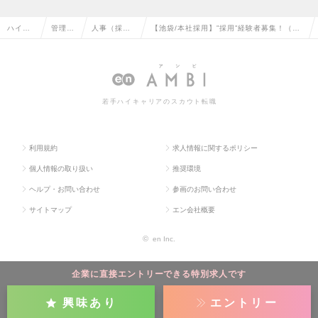
ハイク
管理部
人事（採
【池袋/本社採用】”採用”経験者募集！（Ｉ
ラス求
門系の
用・教育な
Ｔエンジニア中途採用と新卒採用の経験者
人TOP
転職
ど）の転職
は歓迎！）の求人情報
若手ハイキャリアのスカウト転職
利用規約
求人情報に関するポリシー
個人情報の取り扱い
推奨環境
ヘルプ・お問い合わせ
参画のお問い合わせ
サイトマップ
エン会社概要
©
en Inc.
企業に直接エントリーできる特別求人です
興味あり
エントリー