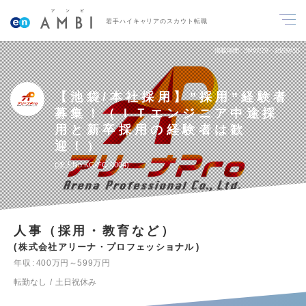
若手ハイキャリアのスカウト転職
掲載期間
26/07/28～26/08/10
【池袋/本社採用】”採用”経験者
募集！（ＩＴエンジニア中途採
用と新卒採用の経験者は歓
迎！）
求人No.KGIFC-0004
人事（採用・教育など）
株式会社アリーナ・プロフェッショナル
年収
400万円～599万円
転勤なし
土日祝休み