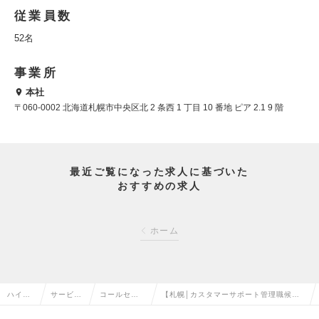
従業員数
52名
事業所
本社
〒060-0002 北海道札幌市中央区北 2 条西 1 丁目 10 番地 ピア 2.1 9 階
最近ご覧になった求人に基づいた
おすすめの求人
ホーム
ハイク
サービ
コールセン
【札幌│カスタマーサポート管理職候
ラス求
ス・流通
ター運営・
補】顧客満足向上のためのスキーム作り