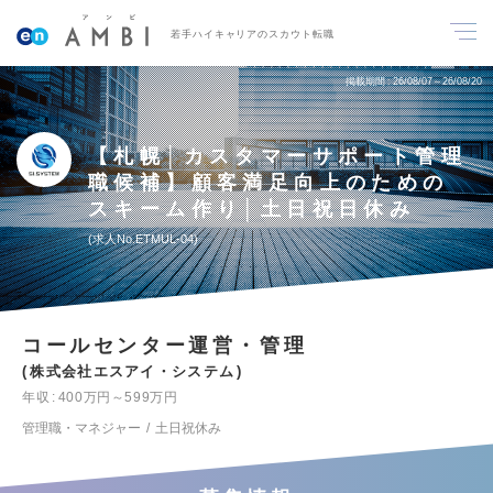
若手ハイキャリアのスカウト転職
掲載期間
26/08/07～26/08/20
【札幌│カスタマーサポート管理
職候補】顧客満足向上のための
スキーム作り│土日祝日休み
求人No.ETMUL-04
コールセンター運営・管理
株式会社エスアイ・システム
年収
400万円～599万円
管理職・マネジャー
土日祝休み