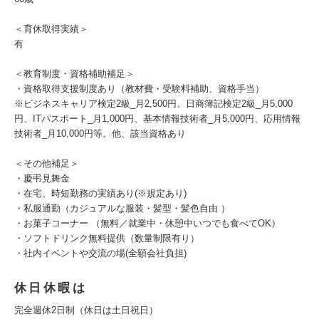
＜育休取得実績＞
有
＜教育制度・資格補助補足＞
・資格取得支援制度あり（教材費・受験料補助、資格手当）
※ビジネスキャリア検定2級_月2,500円、日商簿記検定2級_月5,000
円、ITパスポート_月1,000円、基本情報技術者_月5,000円、応用情報
技術者_月10,000円等。他、該当資格あり
＜その他補足＞
・慶弔見舞金
・在宅、時短勤務の実績あり(※規定あり)
・私服通勤（カジュアルな服装・髪型・髪色自由 ）
・お菓子コーナー （無料／就業中・休憩中いつでも食べてOK）
・ソフトドリンク無料提供（数量制限有り）
・社内イベントや交流の場(全額会社負担)
休日休暇は
完全週休2日制（休日は土日祝日）