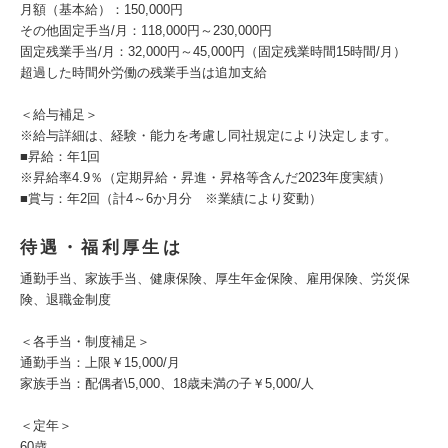
月額（基本給）：150,000円
その他固定手当/月：118,000円～230,000円
固定残業手当/月：32,000円～45,000円（固定残業時間15時間/月）
超過した時間外労働の残業手当は追加支給
＜給与補足＞
※給与詳細は、経験・能力を考慮し同社規定により決定します。
■昇給：年1回
※昇給率4.9％（定期昇給・昇進・昇格等含んだ2023年度実績）
■賞与：年2回（計4～6か月分 ※業績により変動）
待遇・福利厚生は
通勤手当、家族手当、健康保険、厚生年金保険、雇用保険、労災保
険、退職金制度
＜各手当・制度補足＞
通勤手当：上限￥15,000/月
家族手当：配偶者\5,000、18歳未満の子￥5,000/人
＜定年＞
60歳