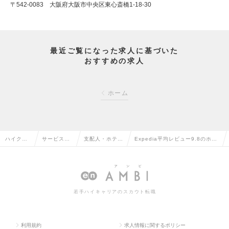
〒542-0083 大阪府大阪市中央区東心斎橋1-18-30
最近ご覧になった求人に基づいた
おすすめの求人
ホーム
ハイクラ
サービス・
支配人・ホテル
Expedia平均レビュー9.8のホテ
ス求人TO
流通系の転
フロントの転職
ルのフロントリーダーの求人情報
P
職
若手ハイキャリアのスカウト転職
利用規約
求人情報に関するポリシー