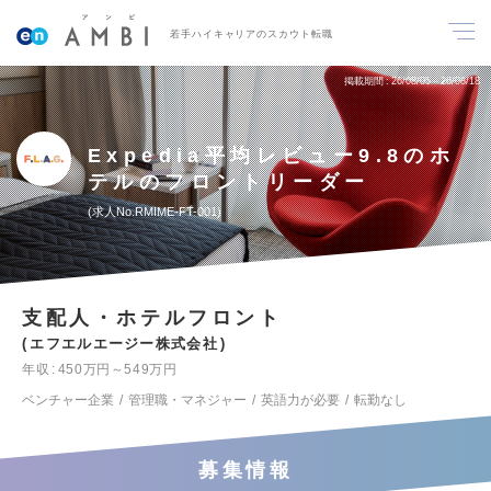
若手ハイキャリアのスカウト転職
掲載期間
26/08/05～26/08/18
Expedia平均レビュー9.8のホ
テルのフロントリーダー
求人No.RMIME-FT-001
支配人・ホテルフロント
エフエルエージー株式会社
年収
450万円～549万円
ベンチャー企業
管理職・マネジャー
英語力が必要
転勤なし
募集情報