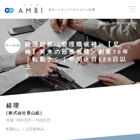
若手ハイキャリアのスカウト転職
掲載期間
26/08/07～26/08/20
経理財務（管理職候補）【尼
崎】将来の部長候補／創業70年
｜転勤ナシ｜年間休日120日以
上
求人No.QBRVT-002
経理
株式会社香山組
年収
500万円～799万円
転勤なし
土日祝休み