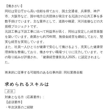
【働きがい】
同社は官公庁から高い信頼を得ており、国土交通省、兵庫県、神戸
市、大阪市など、国や地方公共団体が発注する元請けの公共工事を多
数手掛けています。主な案件として、道路や橋梁、河川改修などの大
規模プロジェクトです。
元請工事は下請工事に比べて利益率が高く、同社は安定した経営基盤
を築いています。創業から約70年間、無借金経営を継続しており、堅
実な経営を実現しています。
また、社員一人ひとりが健康で安心して働けるよう、充実した健康管
理体制を整備しており、働きやすい職場づくりに注力しています。そ
の取り組みが評価され、「健康経営優良法人2025」に認定されまし
た。
将来的に従事する可能性のある仕事内容: 同社業務全般
求められるスキルは
必須
対象となる方（応募要件）:
【必須要件】
・年次決算のご経験