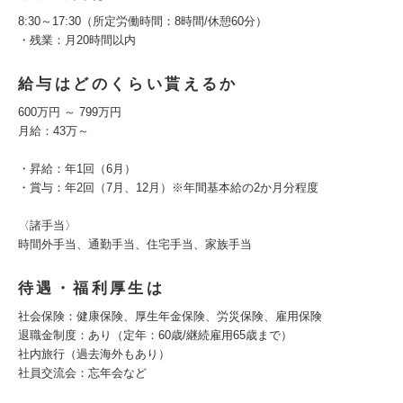
8:30～17:30（所定労働時間：8時間/休憩60分）
・残業：月20時間以内
給与はどのくらい貰えるか
600万円 ～ 799万円
月給：43万～
・昇給：年1回（6月）
・賞与：年2回（7月、12月）※年間基本給の2か月分程度
〈諸手当〉
時間外手当、通勤手当、住宅手当、家族手当
待遇・福利厚生は
社会保険：健康保険、厚生年金保険、労災保険、雇用保険
退職金制度：あり（定年：60歳/継続雇用65歳まで）
社内旅行（過去海外もあり）
社員交流会：忘年会など