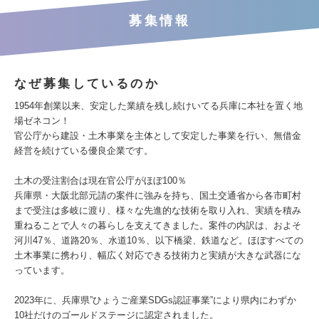
募集情報
なぜ募集しているのか
1954年創業以来、安定した業績を残し続けいてる兵庫に本社を置く地
場ゼネコン！
官公庁から建設・土木事業を主体として安定した事業を行い、無借金
経営を続けている優良企業です。
土木の受注割合は現在官公庁がほぼ100％
兵庫県・大阪北部元請の案件に強みを持ち、国土交通省から各市町村
まで受注は多岐に渡り、様々な先進的な技術を取り入れ、実績を積み
重ねることで人々の暮らしを支えてきました。案件の内訳は、およそ
河川47％、道路20％、水道10％、以下橋梁、鉄道など。ほぼすべての
土木事業に携わり、幅広く対応できる技術力と実績が大きな武器にな
っています。
2023年に、兵庫県”ひょうご産業SDGs認証事業”により県内にわずか
10社だけのゴールドステージに認定されました。