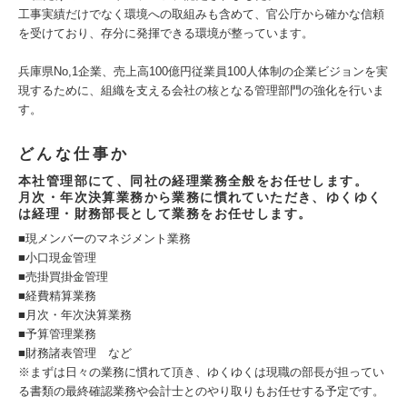
工事実績だけでなく環境への取組みも含めて、官公庁から確かな信頼
を受けており、存分に発揮できる環境が整っています。
兵庫県No,1企業、売上高100億円従業員100人体制の企業ビジョンを実
現するために、組織を支える会社の核となる管理部門の強化を行いま
す。
どんな仕事か
本社管理部にて、同社の経理業務全般をお任せします。
月次・年次決算業務から業務に慣れていただき、ゆくゆく
は経理・財務部長として業務をお任せします。
■現メンバーのマネジメント業務
■小口現金管理
■売掛買掛金管理
■経費精算業務
■月次・年次決算業務
■予算管理業務
■財務諸表管理 など
※まずは日々の業務に慣れて頂き、ゆくゆくは現職の部長が担ってい
る書類の最終確認業務や会計士とのやり取りもお任せする予定です。