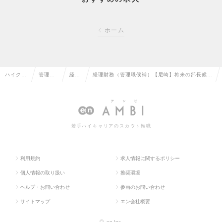
ホーム
ハイクラ
管理部
経理
経理財務（管理職候補）【尼崎】将来の部長候補
ス求人T
門系の
の転
／創業70年｜転勤ナシ｜年間休日120日以上の
OP
転職
職
求人情報
若手ハイキャリアのスカウト転職
利用規約
求人情報に関するポリシー
個人情報の取り扱い
推奨環境
ヘルプ・お問い合わせ
参画のお問い合わせ
サイトマップ
エン会社概要
©
en Inc.