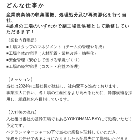
どんな仕事か
産業廃棄物の収集運搬、処理処分及び再資源化を行う当
社、
4拠点の工場のいずれかで副工場長候補として勤務してい
ただきます！
《業務内容唱題》
■工場スタッフのマネジメント（チームの管理や育成）
■工場全体の管理（人材配置・業務改善・効率化）
■安全管理（安心して働ける環境づくり）
■工場の経営管理（コスト・利益の管理）
【ミッション】
当社は2024年に新社長が就任し、社内変革を進めております。
事業拡大に伴い、各工場の生産性をより高めるために、幹部候補を採
用し、組織強化を目指しています。
【入社後の流れ】
入社後は当社の基幹工場でもあるYOKOHAMA BAYにて勤務いただく
予定です。
ベテランマネージャーの下で当社の業務を理解していただき、
実務をお任せできるようになりましたら配属先にて勤務いただきま