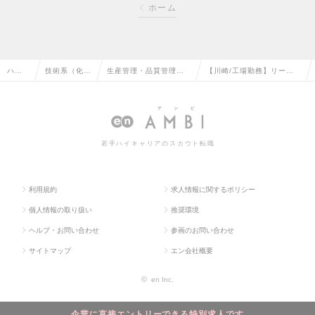
ホーム
ハイ
技術系（化
生産管理・品質管理・
【川崎/工場勤務】リーダ
クラ
学・素材・食
品質保証・工場長（化
ー候補/月平均残業20時間
ス求
品・衣料）の
学・素材・食品・衣
程度/平日も公私充実！の
人TO
転職
料）の転職
求人情報
若手ハイキャリアのスカウト転職
P
利用規約
求人情報に関するポリシー
個人情報の取り扱い
推奨環境
ヘルプ・お問い合わせ
参画のお問い合わせ
サイトマップ
エン会社概要
©
en Inc.
企業に直接エントリーできる特別求人です