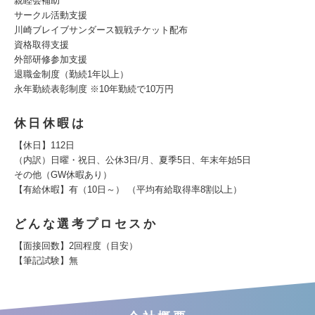
親睦会補助
サークル活動支援
川崎ブレイブサンダース観戦チケット配布
資格取得支援
外部研修参加支援
退職金制度（勤続1年以上）
永年勤続表彰制度 ※10年勤続で10万円
休日休暇は
【休日】112日
（内訳）日曜・祝日、公休3日/月、夏季5日、年末年始5日
その他（GW休暇あり）
【有給休暇】有（10日～） （平均有給取得率8割以上）
どんな選考プロセスか
【面接回数】2回程度（目安）
【筆記試験】無