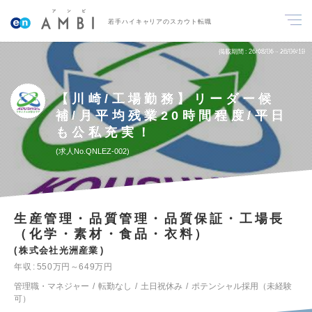
若手ハイキャリアのスカウト転職
掲載期間
26/08/06～26/08/19
【川崎/工場勤務】リーダー候
補/月平均残業20時間程度/平日
も公私充実！
求人No.QNLEZ-002
生産管理・品質管理・品質保証・工場長
（化学・素材・食品・衣料）
株式会社光洲産業
年収
550万円～649万円
管理職・マネジャー
転勤なし
土日祝休み
ポテンシャル採用（未経験
可）