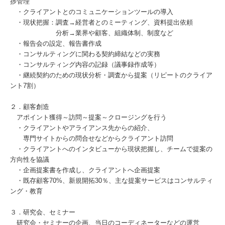
捗管理
・クライアントとのコミュニケーションツールの導入
・現状把握：調査→経営者とのミーティング、資料提出依頼
分析→業界や顧客、組織体制、制度など
・報告会の設定、報告書作成
・コンサルティングに関わる契約締結などの実務
・コンサルティング内容の記録（議事録作成等）
・継続契約のための現状分析・調査から提案（リピートのクライア
ント7割）
２．顧客創造
アポイント獲得～訪問～提案～クロージングを行う
・クライアントやアライアンス先からの紹介、
専門サイトからの問合せなどからクライアント訪問
・クライアントへのインタビューから現状把握し、チームで提案の
方向性を協議
・企画提案書を作成し、クライアントへ企画提案
・既存顧客70%、新規開拓30％、主な提案サービスはコンサルティ
ング・教育
３．研究会、セミナー
研究会・セミナーの企画、当日のコーディネーターなどの運営