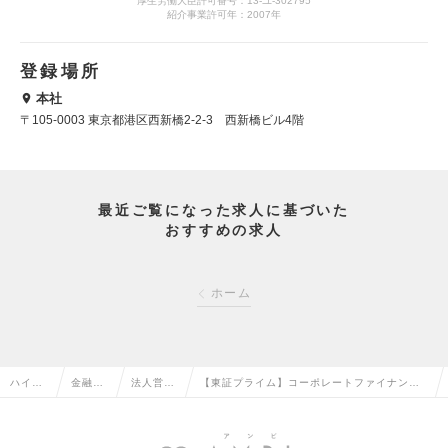
厚生労働大臣許可番号：13-ユ-302795
紹介事業許可年：2007年
登録場所
本社
〒105-0003 東京都港区西新橋2-2-3 西新橋ビル4階
最近ご覧になった求人に基づいた
おすすめの求人
ホーム
ハイク
金融系
法人営業
【東証プライム】コーポレートファイナンス
ラス求
専門職
（金融）
コンサルタント/仙台◆8社体制でのHD経営推
人TOP
の転職
の転職
進/多様な働き方の求人情報