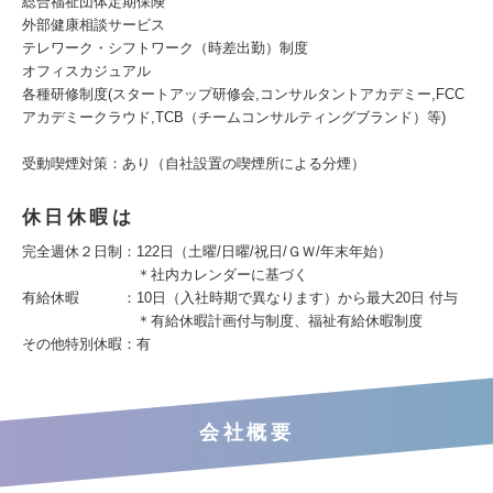
総合福祉団体定期保険
外部健康相談サービス
テレワーク・シフトワーク（時差出勤）制度
オフィスカジュアル
各種研修制度(スタートアップ研修会,コンサルタントアカデミー,FCC
アカデミークラウド,TCB（チームコンサルティングブランド）等)
受動喫煙対策：あり（自社設置の喫煙所による分煙）
休日休暇は
完全週休２日制：122日（土曜/日曜/祝日/ＧＷ/年末年始）
＊社内カレンダーに基づく
有給休暇 ：10日（入社時期で異なります）から最大20日 付与
＊有給休暇計画付与制度、福祉有給休暇制度
その他特別休暇：有
会社概要