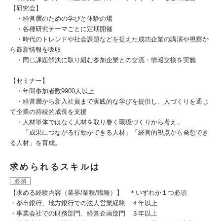
【研究会】
・経営層のための学びと体験の場
・各種研究テーマごとに定期開催
・時代のトレンドや社会課題などを捉えた成功企業の講演や視察か
ら最新情報を吸収
・同じ課題解決に取り組む参加企業との交流・情報交換を実施
【セミナー】
・年間参加者数9900人以上
・経営層から新入社員まで実践的な学びを提供し、人づくりを通じ
て企業の持続的成長を支援
・人材単体ではなく人材を取り巻く環境づくりから考え、
「成果につながる行動ができる人材」「経営的視点から発想でき
る人材」を育成。
求められるスキルは
必須
【求める経験内容（業界/業種/職種）】 ＊いずれか１つ必須
・都市銀行、地方銀行での法人営業経験 ４年以上
・事業会社での財務部門、経営企画部門 ３年以上