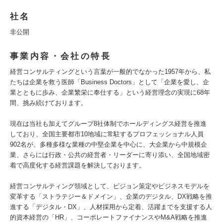
社名
非公開
事業内容・会社の特長
経営コンサルティングという言葉が一般的でなかった1957年から、私
たちは企業を救う医師「Business Doctors」として「企業を愛し、企
業とともに歩み、企業繁栄に奉仕する」という経営理念の実現に68年
間、挑み続けております。
現在は当社も加えてグループ8社体制でホールディングス経営を推進
しており、全国主要都市10地域に常駐するプロフェッショナル人員
902名が、多種多様な業種の中堅企業を中心に、大企業から中規模企
業、さらには行政・公共の経営者・リーダーに寄り添い、全国地域密
着で高度化する経営課題を解決しております。
経営コンサルティング領域として、ビジョン策定やビジネスモデルを
変革する「ストラテジー＆ドメイン」、企業のデジタル、DX戦略を推
進する「デジタル・DX」、人材採用から定着、活躍までを支援する人
的資本経営の「HR」、コーポレートファイナンスやM&A戦略を推進