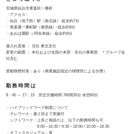
宮城県仙台市青葉区一番町
〈アクセス〉
・仙台（地下鉄）駅（南北線）-徒歩約7分
・青葉通一番町駅（東西線）-徒歩約8分
・あおば通駅（JR在来線）-徒歩約8分
雇入れ直後 ： 当社 東北支社
変更の範囲 ： 本社および全国の本部・支社の事業部 ＊グループ会
社含む
受動喫煙対策：あり（商業施設指定の喫煙所による分煙）
勤務時間は
8：45 ～ 17：15 所定労働時間 7時間30分 休憩60分
・ハイブリッドワーク制度について
テレワーク：週２回まで実施可
シフトワーク：上長と相談の上、以下の勤務時間も可
8:00～16:30 / 9:30～18:00 / 10:00～18:30
・オフィスカジュアル：有