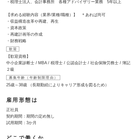
・税理士法人、会計事務所 各種アドバイザリー業務 5年以上
【求める経験内容（業界/業種/職種）】 ＊あれば尚可
・収益構造改革や再建、再生
・資本政策
・再建計画等の作成
・財務戦略
歓迎
【歓迎資格】
中小企業診断士 / MBA / 税理士 / 公認会計士 / 社会保険労務士 / 簿記
２級
募集年齢（年齢制限理由）
25歳～38歳 （長期勤続によりキャリア形成を図るため）
雇用形態は
正社員
契約期間：期間の定め無し
試用期間：3か月
どこで働くか