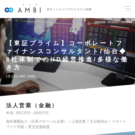
若手ハイキャリアのスカウト転職
掲載期間
26/08/05～26/08/18
【東証プライム】コーポレートフ
ァイナンスコンサルタント/仙台◆
8社体制でのHD経営推進/多様な働
き方
求人No.HBC-3406
法人営業（金融）
年収
500万円～899万円
海外展開あり（日系グローバル企業）
上場企業
土日祝休み
リモート
ワーク可能
育児支援制度