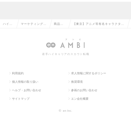
ハイク
マーケティング・
商品企
【東京】アニメ等有名キャラクター
ラス求
販促企画・商品開
画・開
の海外向け商品企画/監修/休125日/
人TOP
発系の転職
発の転
土日祝休の求人情報
職
若手ハイキャリアのスカウト転職
利用規約
求人情報に関するポリシー
個人情報の取り扱い
推奨環境
ヘルプ・お問い合わせ
参画のお問い合わせ
サイトマップ
エン会社概要
©
en Inc.