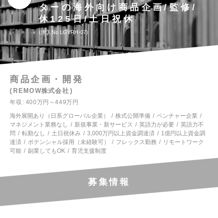
ターの海外向け商品企画/監修/
休125日/土日祝休
求人No.LGVRH-07
商品企画・開発
REMOW株式会社
年収
400万円～449万円
海外展開あり（日系グローバル企業）
株式公開準備
ベンチャー企業
マネジメント業務なし
新規事業・新サービス
英語力が必要
英語力不
問
転勤なし
土日祝休み
3,000万円以上資金調達済
1億円以上資金調
達済
ポテンシャル採用（未経験可）
フレックス勤務
リモートワーク
可能
副業してもOK
育児支援制度
募集情報