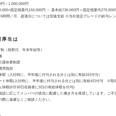
0円～1,000,000円
,000+固定残業代150,000円 ～ 基本給730,000円＋固定残業代270,0
45時間／月、超過分については別途支給 ※当社規定グレードの給与レ
利厚生は
日制（祝祭日、年末年始等）
備
介護休業制度
費用負担
休暇（入社時に、半年後に付与される分とは別に有給3日付与）
ート休暇(入社時に、半年後に付与される分とは別に有給4日付与 ※取
休暇(6月30日在籍者に3日の有給休暇を付与)
相談に応じてメンバーの状況に配慮した働き方を推奨しています。ご不
の際に遠慮なくご相談ください。