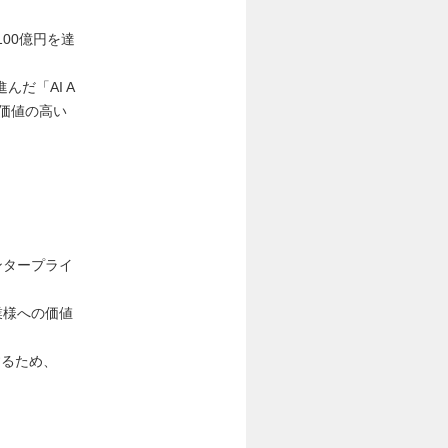
100億円を達
だ「AI A
加価値の高い
ンタープライ
業様への価値
するため、