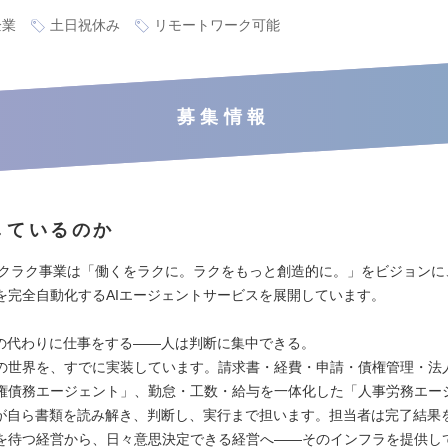
企業
土日祝休み
リモートワーク可能
募集情報
しているのか
Xのバクラク事業は「働くをラクに。ラクをもっと創造的に。」をビジョン
を完全自動化するAIエージェントサービスを展開しています。
たの代わりに仕事をする——人は判断に集中できる。
の世界を、すでに実装しています。請求書・経費・申請・債権管理・法
権債務エージェント」、勤怠・工数・給与を一体化した「人事労務エー
Iが自ら書類を読み解き、判断し、実行まで担います。担当者は完了結果
を待つ経営から、日々意思決定できる経営へ——そのインフラを提供し