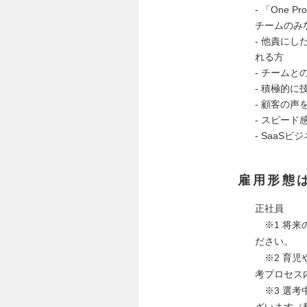
- 「One
チームのみ
- 他責に
れる方
- チーム
- 積極的
- 顧客の
- スピー
- SaaS
雇用形態
正社員
※1 将来
ださい。
※2 育児
考プロセス
※3 選考
ざいます（