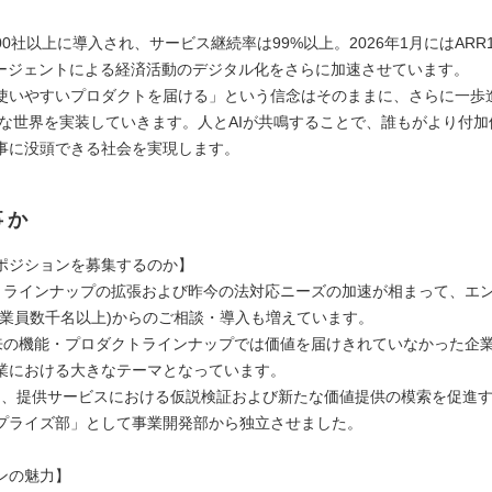
000社以上に導入され、サービス継続率は99%以上。2026年1月にはARR
エージェントによる経済活動のデジタル化をさらに加速させています。
使いやすいプロダクトを届ける」という信念はそのままに、さらに一歩進ん
irst」な世界を実装していきます。人とAIが共鳴することで、誰もがより付
事に没頭できる社会を実現します。
事か
ポジションを募集するのか】
クトラインナップの拡張および昨今の法対応ニーズの加速が相まって、エ
従業員数千名以上)からのご相談・導入も増えています。
従来の機能・プロダクトラインナップでは価値を届けきれていなかった企
業における大きなテーマとなっています。
3年8月、提供サービスにおける仮説検証および新たな価値提供の模索を促進
プライズ部」として事業開発部から独立させました。
ンの魅力】