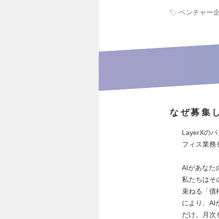
ベンチャー
なぜ募集
Layer
フィス業務
AIがあな
私たちはそ
束ねる「債
により、A
だけ。月次