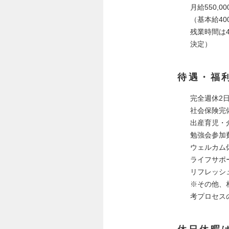
月給550,00
（基本給400
残業時間は
決定）
待遇・福
完全週休2
社会保険完
出産育児・
勉強会参加
ウェルカム
ライフサポ
リフレッシュ
※その他、
考プロセス