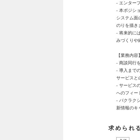
- エンタ
- 本ポジ
システム面
のりを描き
- 将来的
みづくりや
【業務内容
- 商談同
- 導入ま
サービスと
- サービ
へのフィー
- バクラ
新情報のキ
求められ