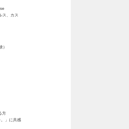
se
ールス、カス
験）
する方
を。」に共感