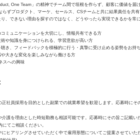
 Product, One Team」の精神でチーム間で垣根を作らず、顧客に価値を
ならずプロダクト、マーケ、セールス、CSチームと共に結果責任を共有
したり、できない理由を探すのではなく、どうやったら実現できるかを常
とのコミュニケーションを大切にし、情報共有できる方
に技術や知識を身につけられる、学習意欲が高い方
声を聴き、フィードバックを積極的に行う・真摯に受け止める姿勢をお持
ド感や大きな変化を楽しみながら働ける方
ビジネスへの興味
は
の正社員採用を目的とした副業での就業希望を歓迎します。応募時にそ
や介護を理由とした時短勤務も相談可能です。応募時にその旨ご記載い
内にてご相談ください。
中にヒアリングさせていただく中で雇用形態についてご提案させていた
契約社員)