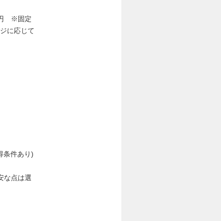
00円 ※固定
ンジに応じて
得条件あり)
安な点は選