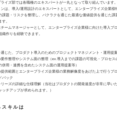
ープライズ部では各職種のエキスパートが一丸となって取り組んでいます
ションは、導入/運用設計のエキスパートとして、エンタープライズ企業様
の課題・リスクを整理し、バクラクを通じた最適な価値提供を通じた課
ます。
にはチームマネージャーとして、エンタープライズ企業様に向けた導入プ
組織作りを経験できます。
】
行を通じた、プロダクト導入のためのプロジェクトマネジメント・運用提
での要件整理やシステム面の整理（ex.導入までの課題の可視化・プロセス
の併用・連携を含めたシステム面の運用提案等）
スの提供範囲とエンタープライズ企業様の業務解像度をあげた上で行うプ
ドバック
クシリーズの詳細な仕様理解（当社はプロダクトの開発速度が非常に早い
ャッチアップが求められます。）
るスキルは