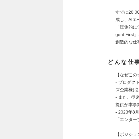
すでに20,
成し、AI
「圧倒的に
gent F
創造的な仕
どんな仕
【なぜこの
- プロダ
ズ企業様(
- また、
提供が本事
- 202
「エンター
【ポジショ