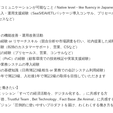
ミュニケーションが可能なこと / Native level－like fluency in Japane
の導入・運用支援経験（SaaS/EAI/ETLパッケージ導入コンサル、プリセ
セスなど）
クトの機能改善・運用改善活動
査の経験 or リサーチスキル（競合分析や市場調査を行い、社内提案した経
経験（B2Bのカスタマーサポート、営業、CSなど）
作成の経験（プリセールス、営業、コンサルなど）
検証（PoC）の経験（顧客環境での技術検証や実装支援経験）
入や業務システムの導入経験
務の基礎知識（日商簿記3級相当 or 業務での会計システム利用経験）
半年で簿記3級、入社後1年で簿記2級の取得を目指していただきます
と働きたい】
rXのミッション「すべての経済活動を、デジタル化する。」に共感する方
, Trustful Team , Bet Technology , Fact Base ,Be Animal」に共感
のビジョン「圧倒的に使いやすいプロダクトを届け、わくわくする働き方