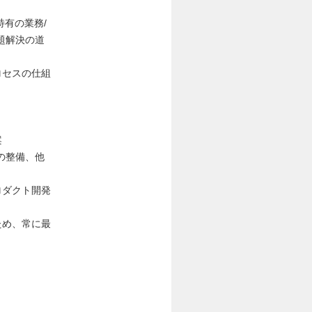
。
特有の業務/
題解決の道
ロセスの仕組
案
の整備、他
ロダクト開発
ため、常に最