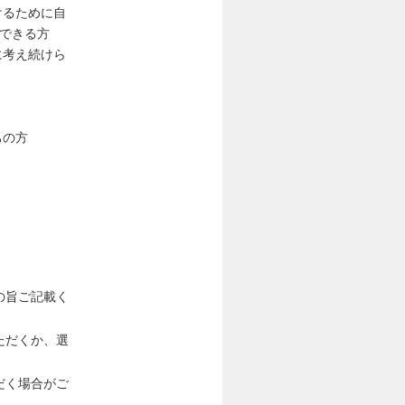
届けるために自
できる方
に考え続けら
ちの方
の旨ご記載く
ただくか、選
だく場合がご