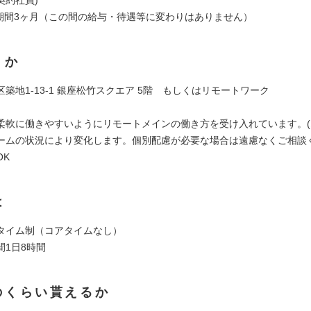
期間3ヶ月（この間の給与・待遇等に変わりはありません）
くか
築地1-13-1 銀座松竹スクエア 5階 もしくはリモートワーク
柔軟に働きやすいようにリモートメインの働き方を受け入れています。
ームの状況により変化します。個別配慮が必要な場合は遠慮なくご相談く
OK
は
タイム制（コアタイムなし）
間1日8時間
のくらい貰えるか