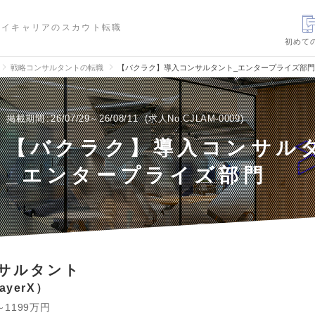
ハイキャリアのスカウト転職
初めて
戦略コンサルタントの転職
【バクラク】導入コンサルタント_エンタープライズ部
掲載期間
26/07/29～26/08/11
求人No.CJLAM-0009
【バクラク】導入コンサル
_エンタープライズ部門
サルタント
yerX
～1199万円