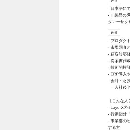
必須
- 日本語にてコ
- IT製品
タマーサク
歓迎
- プロダ
- 市場調
- 顧客対応
- 提案書
- 技術的
- ERP導
- 会計・財
- 入社後
【こんな人
- Laye
- 行動指針「徳 
- 事業部
する方