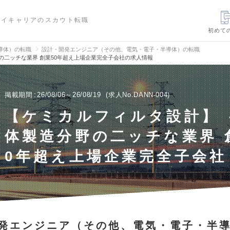
ハイキャリアのスカウト転職
初めて
導体）の転職
設計・開発エンジニア（その他、電気・電子・半導体）の転職
の二ッチな業界 創業50年超え上場企業完全子会社の求人情報
掲載期間
26/08/06～26/08/19
求人No.DANN-004
【ケミカルフィルタ設計】 
体製造分野の二ッチな業界 
0年超え上場企業完全子会社
発エンジニア（その他、電気・電子・半