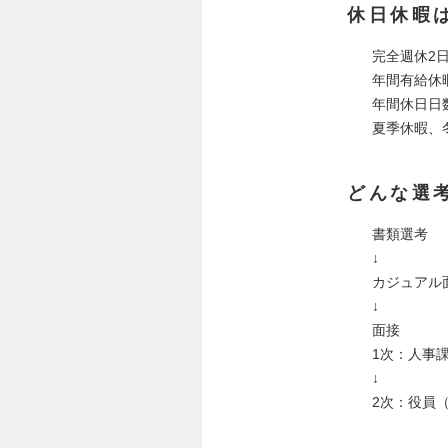
休日休暇
完全週休2
年間有給休
年間休日日数
夏季休暇、
どんな選
書類選考
↓
カジュアル面
↓
面接
1次：人事課
↓
2次：役員