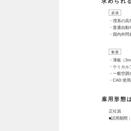
求められ
必須
・理系の高
・普通自動
・国内外問
歓迎
・薄板（3
・ケミカル
・一般空調
・CAD 使
雇用形態
正社員
■試用期間