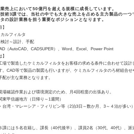
業売上において50億円を超える規模に成長しています。
の技術3課では、当社の中でも大きな売上を占める主力製品の一つ
ルタの設計業務を担う重要なポジションとなります。
容】
ミカルフィルタ
様検討～設計、手配
（AutoCAD、CADSUPER）、Word、Excel、Power Point
は】
工場で製造したケミカルフィルタをお客様の求める条件に合わせて設計
す。CAD等で製品の製図も行いますが、ケミカルフィルタのろ材組合せ
手配が主な業務となります。
現場確認作業および環境測定のため、月4回程度の出張あり。
関東甲信越地方（日帰り～1週間）
・台湾・マレーシア・フィリピン等（2泊3日～数か月、3～４泊が多い
】
３課には５名在籍し、課長（40代後半）、課員2名（30代、40代）、派