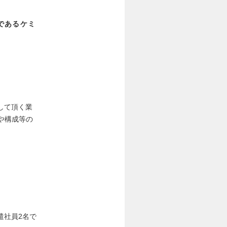
であるケミ
して頂く業
や構成等の
）
遣社員2名で