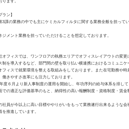
おります。
プラン】
第3課の業務の中でも主にケミカルフィルタに関する業務全般を担って
ネジメント業務を担っていただけることを想定しております。
社オフィスでは、ワンフロアの執務エリアでオフィスレイアウトの変更
ス制を導入するなど、部門間の壁を取り払い横連携におけるコミュニケ
オフィスで就業環境を整える取組みをしております。また在宅勤務や時
、働きやすさ改革にも注力しております。
23年度６月より新人事制度の運用を開始し、年功序列の給与体系を排し
面での適正な評価基準のもと、納得性の高い報酬制度・資格制度・賃金
。
の社員が今以上に高い目標ややりがいをもって業務遂行出来るような会
着を推進しています。