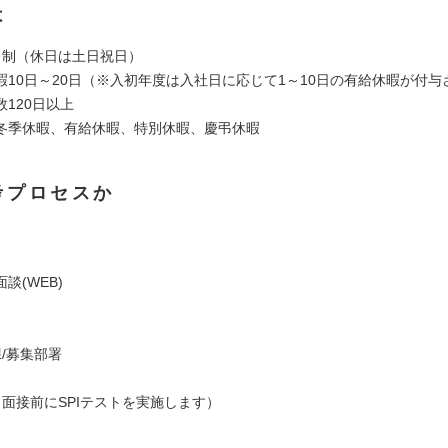
は
日制（休日は土日祝日）
暇10日～20日（※入初年度は入社日に応じて1～10日の有給休暇が付与
120日以上
冬季休暇、有給休暇、特別休暇、慶弔休暇
考プロセスか
談(WEB)
/募集部署
（面接前にSPIテストを実施します）