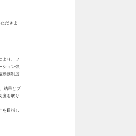
いただきま
により、フ
ーション強
差勤務制度
て、結果とプ
制度を取り
社を目指し