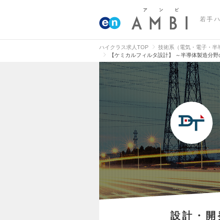
若手
ハイクラス求人TOP
技術系（電気・電子・半
【ケミカルフィルタ設計】 ～半導体製造分野
設計・開