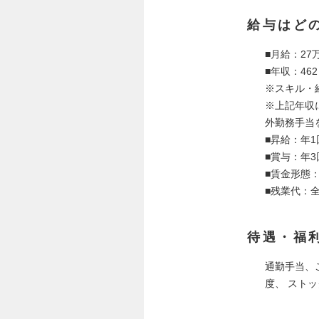
給与はど
■月給：27
■年収：46
※スキル・
※上記年収
外勤務手当
■昇給：年
■賞与：年
■賃金形態
■残業代：全
待遇・福
通勤手当、
度、 スト