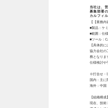
当社は、営
募集部署
カルフィ
【【業務内
■製品：ケ
■範囲：仕
■ツール：CAD
【具体的に
協力会社の
務となりま
仕様検討や
※打合せ・
国内：主に
海外：中国
【組織構成
現在、技術