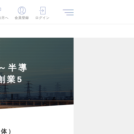
の方へ
会員登録
ログイン
～半導
創業5
導体）