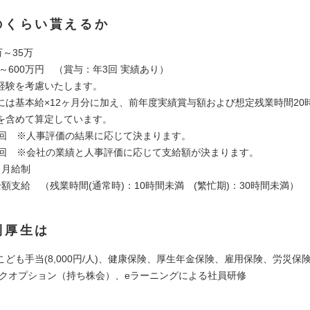
のくらい貰えるか
万～35万
2～600万円 （賞与：年3回 実績あり）
経験を考慮いたします。
には基本給×12ヶ月分に加え、前年度実績賞与額および想定残業時間20
を含めて算定しています。
1回 ※人事評価の結果に応じて決まります。
3回 ※会社の業績と人事評価に応じて支給額が決まります。
：月給制
額支給 （残業時間(通常時)：10時間未満 (繁忙期)：30時間未満）
利厚生は
こども手当(8,000円/人)、健康保険、厚生年金保険、雇用保険、労災保
ックオプション（持ち株会）、eラーニングによる社員研修