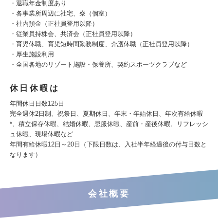
・退職年金制度あり
・各事業所周辺に社宅、寮（個室）
・社内預金（正社員登用以降）
・従業員持株会、共済会（正社員登用以降）
・育児休職、育児短時間勤務制度、介護休職（正社員登用以降）
・厚生施設利用
・全国各地のリゾート施設・保養所、契約スポーツクラブなど
休日休暇は
年間休日日数125日
完全週休2日制、祝祭日、夏期休日、年末・年始休日、年次有給休暇
*、積立保存休暇、結婚休暇、忌服休暇、産前・産後休暇、リフレッシ
ュ休暇、現場休暇など
年間有給休暇12日～20日（下限日数は、入社半年経過後の付与日数と
なります）
会社概要