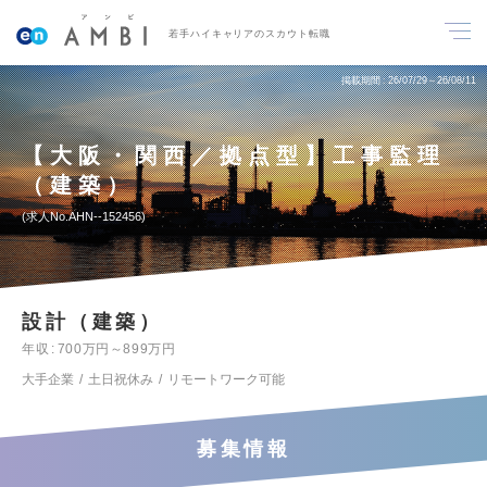
若手ハイキャリアのスカウト転職
掲載期間
26/07/29～26/08/11
【大阪・関西／拠点型】工事監理
（建築）
求人No.AHN--152456
設計（建築）
年収
700万円～899万円
大手企業
土日祝休み
リモートワーク可能
募集情報