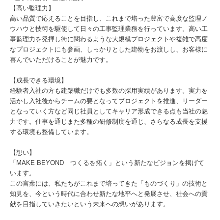
【高い監理力】
高い品質で応えることを目指し、これまで培った豊富で高度な監理ノ
ウハウと技術を駆使して日々の工事監理業務を行っています。高い工
事監理力を発揮し街に関わるような大規模プロジェクトや複雑で高度
なプロジェクトにも参画、しっかりとした建物をお渡しし、お客様に
喜んでいただけることが魅力です。
【成長できる環境】
経験者入社の方も建築職だけでも多数の採用実績があります。実力を
活かし入社後からチームの要となってプロジェクトを推進、リーダー
となっていく方など同じ社員としてキャリア形成できる点も当社の魅
力です。仕事を通じまた多種の研修制度を通じ、さらなる成長を支援
する環境も整備しています。
【想い】
「MAKE BEYOND つくるを拓く」という新たなビジョンを掲げて
います。
この言葉には、私たちがこれまで培ってきた「ものづくり」の技術と
知見を、今という時代に合わせ新たな地平へと発展させ、社会への貢
献を目指していきたいという未来への想いがあります。