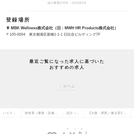
紹介事業許可年：2025年5月
登録場所
MBK Wellness株式会社（旧：MWH HR Products株式会社）
〒105-0004 東京都港区新橋1-1-1 日比谷ビルディング7F
最近ご覧になった求人に基づいた
おすすめの求人
ホーム
ハイクラ
技術系（建築・設備・
設計（建
【大阪・関西／拠点型】工
ス求人TO
土木・プラント）の転
築）の転
事監理（建築）の求人情報
P
職
職