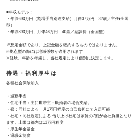
■年収モデル：
・年収690万円（割増手当別途支給）月俸37万円…32歳／主任(全国
型）
・年収890万円、月俸46万円…40歳／副課長（全国型）
※想定金額であり、上記金額を確約するものではありません。
※拠点型の際には地域係数が適用されます
※経験、年齢を考慮し、当社規定により個別に決定します。
待遇・福利厚生は
各種社会保険加入
・通勤手当
・住宅手当：主に世帯主・既婚者の場合支給。
・寮：同社による 月1万円程度の自己負担にて入居可能
・社宅：同社規定による 借り上げ社宅は家賃の7割が会社負担となり
ます。上限は都内は13万円程度
・厚生年金基金
・退職金制度