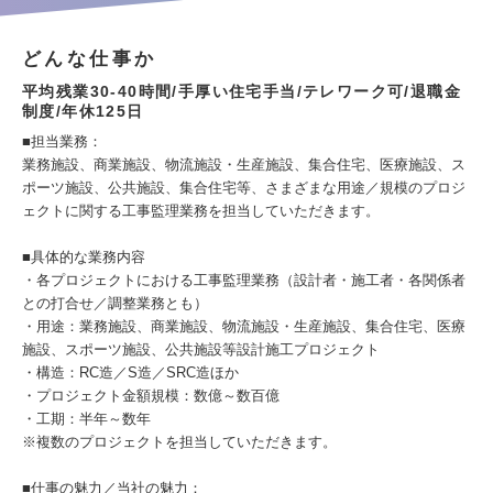
どんな仕事か
平均残業30‐40時間/手厚い住宅手当/テレワーク可/退職金
制度/年休125日
■担当業務：
業務施設、商業施設、物流施設・生産施設、集合住宅、医療施設、ス
ポーツ施設、公共施設、集合住宅等、さまざまな用途／規模のプロジ
ェクトに関する工事監理業務を担当していただきます。
■具体的な業務内容
・各プロジェクトにおける工事監理業務（設計者・施工者・各関係者
との打合せ／調整業務とも）
・用途：業務施設、商業施設、物流施設・生産施設、集合住宅、医療
施設、スポーツ施設、公共施設等設計施工プロジェクト
・構造：RC造／S造／SRC造ほか
・プロジェクト金額規模：数億～数百億
・工期：半年～数年
※複数のプロジェクトを担当していただきます。
■仕事の魅力／当社の魅力：