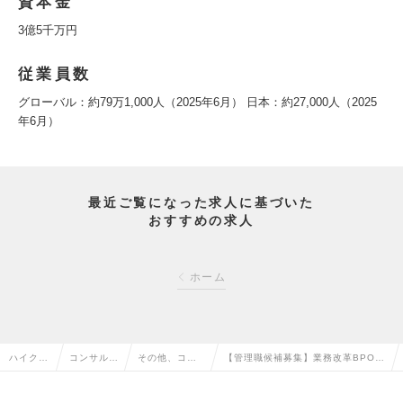
資本金
3億5千万円
従業員数
グローバル：約79万1,000人（2025年6月） 日本：約27,000人（2025
年6月）
最近ご覧になった求人に基づいた
おすすめの求人
ホーム
ハイクラ
コンサルタ
その他、コン
【管理職候補募集】業務改革BPOプ
ス求人T
ント系の転
サルタント系
ロジェクトマネジャー（SD-M）の