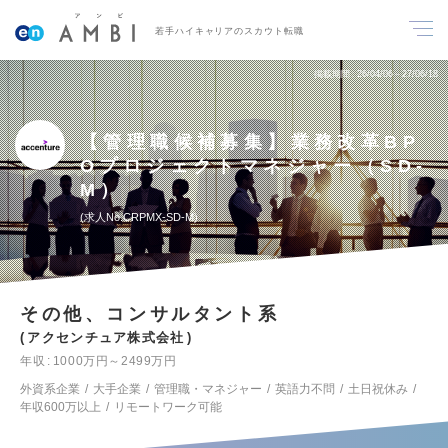
若手ハイキャリアのスカウト転職
掲載期間
26/04/06～27/06/18
【管理職候補募集】業務改革BP
Oプロジェクトマネジャー（SD-
M）
求人No.CRPMX-SD-M
その他、コンサルタント系
アクセンチュア株式会社
年収
1000万円～2499万円
外資系企業
大手企業
管理職・マネジャー
英語力不問
土日祝休み
年収600万以上
リモートワーク可能