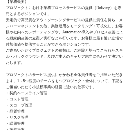
【業務概要】
プロジェクトにおける業務プロセスサービスの提供（Delivery）を専
門とするポジションです。
安定的で高品質なアウトソーシングサービスの提供に責任を持ち、メ
ンバーマネジメントの他、業務運用をモニタリング・可視化し、お客
様や社内へのレポーティングや、Automation導入やプロセス改善によ
る継続的改善の立案／実行などを行います。お客様に最も近い立場で
付加価値を提供することができるポジションです。
ご参画いただくプロジェクトの種類は、ご経験と培ってこられたスキ
ル・バックグラウンド、及びご本人のキャリア志向に合わせて決定い
たします。
プロジェクトのサービス提供にかかわる全体責任者をご担当いただき
ます。1～5つ程度のチームをもつプロジェクト全体について、下記を
ご担当いただく小規模事業の経営に近いお仕事です。
・契約ベースライン管理
・コスト管理
・スコープ管理
・品質管理
・リスク管理
・課題管理
・改善提案