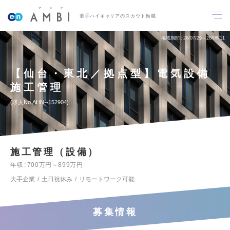
若手ハイキャリアのスカウト転職
掲載期間
26/07/29～26/08/11
【仙台・東北／拠点型】電気設備
施工管理
求人No.AHN--152904
施工管理（設備）
年収
700万円～899万円
大手企業
土日祝休み
リモートワーク可能
募集情報