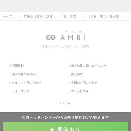
ハイクラ
技術系（建築・設備・
施工管理
【仙台・東北／拠点型】
ス求人TO
土木・プラント）の転
（設備）の
電気設備施工管理の求人
P
職
転職
情報
若手ハイキャリアのスカウト転職
利用規約
求人情報に関するポリシー
個人情報の取り扱い
推奨環境
ヘルプ・お問い合わせ
参画のお問い合わせ
サイトマップ
エン会社概要
©
en Inc.
担当ヘッドハンターから
合格可能性判定
が届きます
興味あり