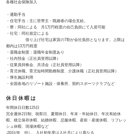
各種社会保険加入
・通勤手当
・住宅手当：主に世帯主・既婚者の場合支給。
・寮：同社による 月1万円程度の自己負担にて入居可能
・社宅：同社規定による
借り上げ社宅は家賃の7割が会社負担となります。上限は
都内は13万円程度
・退職金制度：退職年金制度あり
・社内預金（正社員登用以降）
・従業員持株会、共済会（正社員登用以降）
・育児休職、育児短時間勤務制度、介護休職（正社員登用以降）
・厚生施設利用
・全国各地のリゾート施設・保養所、契約スポーツクラブなど
休日休暇は
年間休日日数125日
完全週休2日制、祝祭日、夏期休日、年末・年始休日、年次有給休
暇、積立保存休暇、結婚休暇、忌服休暇、産前・産後休暇、リフレッ
シュ休暇、現場休暇など
‐20日/年 但し、入社初年度は入社月により異なる