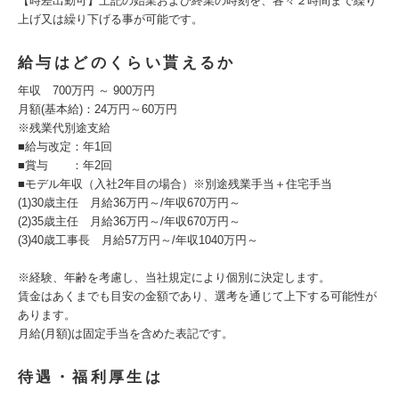
【時差出勤可】上記の始業および終業の時刻を、各々２時間まで繰り
上げ又は繰り下げる事が可能です。
給与はどのくらい貰えるか
年収 700万円 ～ 900万円
月額(基本給)：24万円～60万円
※残業代別途支給
■給与改定：年1回
■賞与 ：年2回
■モデル年収（入社2年目の場合）※別途残業手当＋住宅手当
(1)30歳主任 月給36万円～/年収670万円～
(2)35歳主任 月給36万円～/年収670万円～
(3)40歳工事長 月給57万円～/年収1040万円～
※経験、年齢を考慮し、当社規定により個別に決定します。
賃金はあくまでも目安の金額であり、選考を通じて上下する可能性が
あります。
月給(月額)は固定手当を含めた表記です。
待遇・福利厚生は