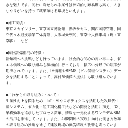
きな魅力です。同社に寄せられる案件は技術的な難易度も高く、大き
なやりがいを持って就業頂ける環境といえます。
■施工実績：
東京スカイツリー、東京国立博物館、赤坂サカス、関西国際空港、国
立代々木競技場第二体育館、大阪城天守閣、東京中央停車場（現：東
京駅） など
■同社設備部門の特徴：
新領域への挑戦なども行っています。社会的な関心の高い再エネ、省
エネ領域への取り組みも積極的に行っており、幅広い分野での活躍が
期待されています。また、IM情報やBEMS（ビル管理システム）デー
タを活用することによって、高付加価値の提供にも取り組んでいま
す。
■これからの取り組みについて：
生産性向上を図るため、IoT・AIやロボティクスを活用した次世代生
産システム、省力化・短工期化構工法などの開発と活用に加え、DX、
業務効率を追求したプロセス変革、情報を一元化するワンモデルBIM
の活用を推進しています。また、4週8閉所の実現に向けた働き方改革
の取り組みの推進を通じて建設現場の就労環境の改善を図っていま