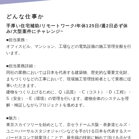
どんな仕事か
手厚い住宅補助/リモートワーク/年休125日/週2日必ず休
み/大型案件にチャレンジ~
■担当業務：
オフィスビル、マンション、工場などの電気設備の施工管理全般を行
います。
■担当業務詳細：
同社の業務においては日本を代表する建築物、歴史的な重要文化財、
まちづくりなどの工事において、現場施工管理技術者として業務に従
事いただきます。
建物をつくり上げるために、Q（品質）・C（コスト）・D（工程）・
S（安全）・E（環境）の管理を行います。建物全体のシステムを理
解・検証しながらプロジェクトを進めます。
■魅力：
東京スカイツリーを始めとして、京セラドーム大阪・表参道ヒルズ・
ユニーバーサルスタジオジャパンなどを手がける日本を代表するスー
パーゼネコンで就業頂くことで、最先端の技術に触れて頂ける点が大