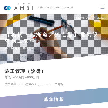
若手ハイキャリアのスカウト転職
掲載期間
26/07/29～26/08/11
【札幌・北海道／拠点型】電気設
備施工管理
求人No.AHN--152903
施工管理（設備）
年収
700万円～899万円
大手企業
土日祝休み
リモートワーク可能
募集情報