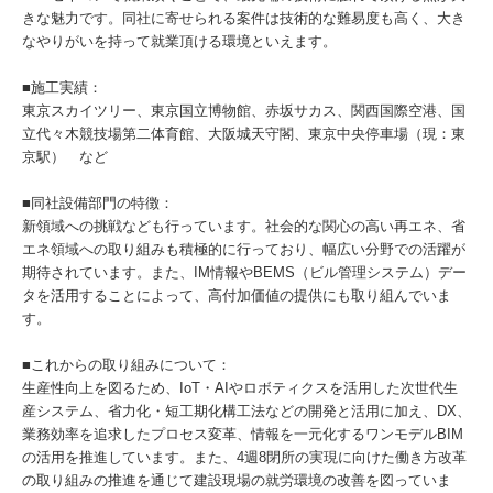
きな魅力です。同社に寄せられる案件は技術的な難易度も高く、大き
なやりがいを持って就業頂ける環境といえます。
■施工実績：
東京スカイツリー、東京国立博物館、赤坂サカス、関西国際空港、国
立代々木競技場第二体育館、大阪城天守閣、東京中央停車場（現：東
京駅） など
■同社設備部門の特徴：
新領域への挑戦なども行っています。社会的な関心の高い再エネ、省
エネ領域への取り組みも積極的に行っており、幅広い分野での活躍が
期待されています。また、IM情報やBEMS（ビル管理システム）デー
タを活用することによって、高付加価値の提供にも取り組んでいま
す。
■これからの取り組みについて：
生産性向上を図るため、IoT・AIやロボティクスを活用した次世代生
産システム、省力化・短工期化構工法などの開発と活用に加え、DX、
業務効率を追求したプロセス変革、情報を一元化するワンモデルBIM
の活用を推進しています。また、4週8閉所の実現に向けた働き方改革
の取り組みの推進を通じて建設現場の就労環境の改善を図っていま