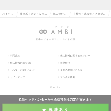
ハイクラ
技術系（建築・設備・
施工管理
【札幌・北海道／拠点型】
ス求人TO
土木・プラント）の転
（設備）の
電気設備施工管理の求人情
P
職
転職
報
若手ハイキャリアのスカウト転職
利用規約
求人情報に関するポリシー
個人情報の取り扱い
推奨環境
ヘルプ・お問い合わせ
参画のお問い合わせ
サイトマップ
エン会社概要
©
en Inc.
担当ヘッドハンターから
合格可能性判定
が届きます
興味あり