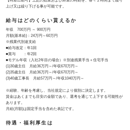
【時差出勤可】上記の始業および終業の時刻を、各々２時間まで繰り
上げ又は繰り下げる事が可能です。
給与はどのくらい貰えるか
年収 700万円 ～ 900万円
月額(基本給)：24万円～60万円
※残業代別途支給
■給与改定：年1回
■賞与 ：年2回
■モデル年収（入社2年目の場合）※別途残業手当＋住宅手当
(1)30歳主任 月給36万円～/年収670万円～
(2)35歳主任 月給36万円～/年収670万円～
(3)40歳工事長 月給57万円～/年収1040万円～
※経験、年齢を考慮し、当社規定により個別に決定します。
賃金はあくまでも目安の金額であり、選考を通じて上下する可能性が
あります。
月給(月額)は固定手当を含めた表記です。
待遇・福利厚生は