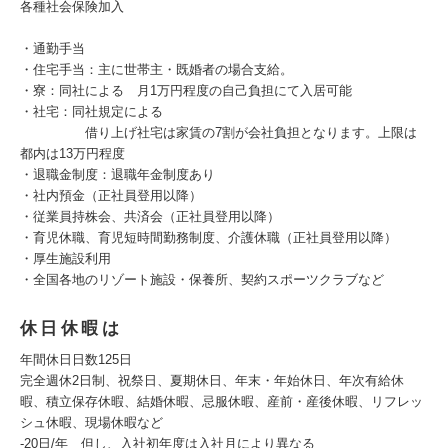
各種社会保険加入
・通勤手当
・住宅手当：主に世帯主・既婚者の場合支給。
・寮：同社による 月1万円程度の自己負担にて入居可能
・社宅：同社規定による
借り上げ社宅は家賃の7割が会社負担となります。上限は
都内は13万円程度
・退職金制度：退職年金制度あり
・社内預金（正社員登用以降）
・従業員持株会、共済会（正社員登用以降）
・育児休職、育児短時間勤務制度、介護休職（正社員登用以降）
・厚生施設利用
・全国各地のリゾート施設・保養所、契約スポーツクラブなど
休日休暇は
年間休日日数125日
完全週休2日制、祝祭日、夏期休日、年末・年始休日、年次有給休
暇、積立保存休暇、結婚休暇、忌服休暇、産前・産後休暇、リフレッ
シュ休暇、現場休暇など
‐20日/年 但し、入社初年度は入社月により異なる