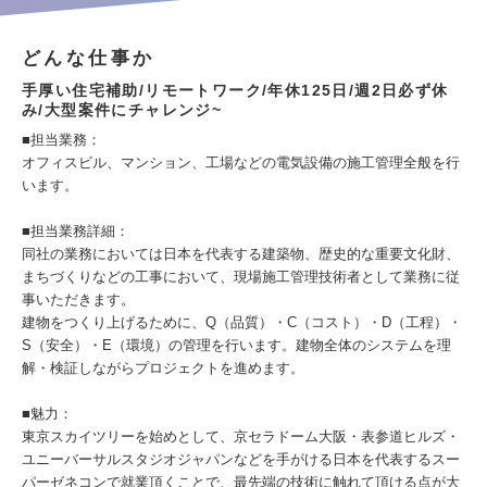
どんな仕事か
手厚い住宅補助/リモートワーク/年休125日/週2日必ず休
み/大型案件にチャレンジ~
■担当業務：
オフィスビル、マンション、工場などの電気設備の施工管理全般を行
います。
■担当業務詳細：
同社の業務においては日本を代表する建築物、歴史的な重要文化財、
まちづくりなどの工事において、現場施工管理技術者として業務に従
事いただきます。
建物をつくり上げるために、Q（品質）・C（コスト）・D（工程）・
S（安全）・E（環境）の管理を行います。建物全体のシステムを理
解・検証しながらプロジェクトを進めます。
■魅力：
東京スカイツリーを始めとして、京セラドーム大阪・表参道ヒルズ・
ユニーバーサルスタジオジャパンなどを手がける日本を代表するスー
パーゼネコンで就業頂くことで、最先端の技術に触れて頂ける点が大