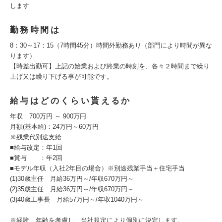
します
勤務時間は
8：30～17：15（7時間45分）時間外勤務あり（部門により時間が異な
ります）
【時差出勤可】上記の始業および終業の時刻を、各々２時間まで繰り
上げ又は繰り下げる事が可能です。
給与はどのくらい貰えるか
年収 700万円 ～ 900万円
月額(基本給)：24万円～60万円
※残業代別途支給
■給与改定：年1回
■賞与 ：年2回
■モデル年収（入社2年目の場合）※別途残業手当＋住宅手当
(1)30歳主任 月給36万円～/年収670万円～
(2)35歳主任 月給36万円～/年収670万円～
(3)40歳工事長 月給57万円～/年収1040万円～
※経験、年齢を考慮し、当社規定により個別に決定します。