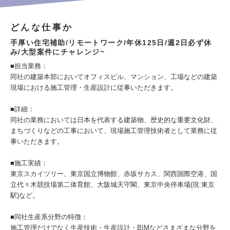
どんな仕事か
手厚い住宅補助/リモートワーク/年休125日/週2日必ず休
み/大型案件にチャレンジ~
■担当業務：
同社の建築本部においてオフィスビル、マンション、工場などの建築
現場における施工管理・生産設計に従事いただきます。
■詳細：
同社の業務においては日本を代表する建築物、歴史的な重要文化財、
まちづくりなどの工事において、現場施工管理技術者として業務に従
事いただきます。
■施工実績：
東京スカイツリー、東京国立博物館、赤坂サカス、関西国際空港、国
立代々木競技場第二体育館、大阪城天守閣、東京中央停車場(現:東京
駅)など。
■同社生産系分野の特徴：
施工管理だけでなく生産技術・生産設計・BIMなどさまざまな分野を