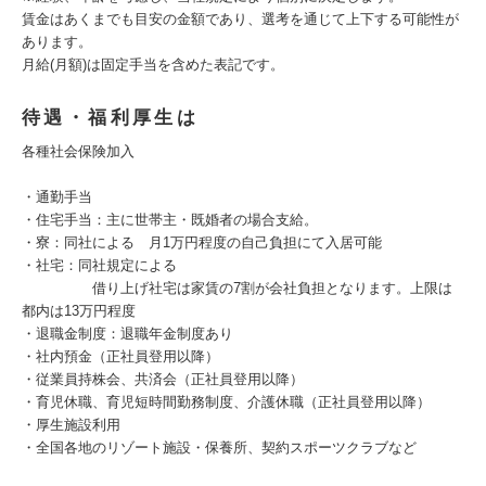
賃金はあくまでも目安の金額であり、選考を通じて上下する可能性が
あります。
月給(月額)は固定手当を含めた表記です。
待遇・福利厚生は
各種社会保険加入
・通勤手当
・住宅手当：主に世帯主・既婚者の場合支給。
・寮：同社による 月1万円程度の自己負担にて入居可能
・社宅：同社規定による
借り上げ社宅は家賃の7割が会社負担となります。上限は
都内は13万円程度
・退職金制度：退職年金制度あり
・社内預金（正社員登用以降）
・従業員持株会、共済会（正社員登用以降）
・育児休職、育児短時間勤務制度、介護休職（正社員登用以降）
・厚生施設利用
・全国各地のリゾート施設・保養所、契約スポーツクラブなど