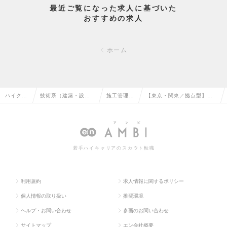
最近ご覧になった求人に基づいた
おすすめの求人
ホーム
ハイクラ
技術系（建築・設
施工管理
【東京・関東／拠点型】建
ス求人T
備・土木・プラン
（建築）の
築施工管理・生産設計の求
OP
ト）の転職
転職
人情報
若手ハイキャリアのスカウト転職
利用規約
求人情報に関するポリシー
個人情報の取り扱い
推奨環境
ヘルプ・お問い合わせ
参画のお問い合わせ
サイトマップ
エン会社概要