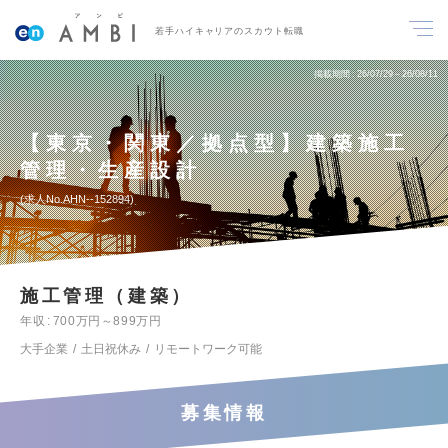
若手ハイキャリアのスカウト転職
掲載期間
26/07/29～26/08/11
【東京・関東／拠点型】建築施工
管理・生産設計
求人No.AHN--152894
施工管理（建築）
年収
700万円～899万円
大手企業
土日祝休み
リモートワーク可能
募集情報