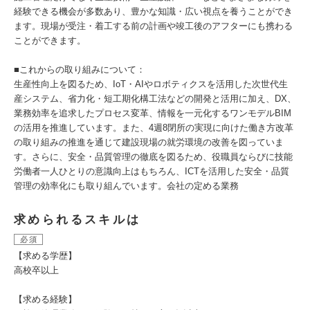
経験できる機会が多数あり、豊かな知識・広い視点を養うことができ
ます。現場が受注・着工する前の計画や竣工後のアフターにも携わる
ことができます。
■これからの取り組みについて：
生産性向上を図るため、IoT・AIやロボティクスを活用した次世代生
産システム、省力化・短工期化構工法などの開発と活用に加え、DX、
業務効率を追求したプロセス変革、情報を一元化するワンモデルBIM
の活用を推進しています。また、4週8閉所の実現に向けた働き方改革
の取り組みの推進を通じて建設現場の就労環境の改善を図っていま
す。さらに、安全・品質管理の徹底を図るため、役職員ならびに技能
労働者一人ひとりの意識向上はもちろん、ICTを活用した安全・品質
管理の効率化にも取り組んでいます。会社の定める業務
求められるスキルは
必須
【求める学歴】
高校卒以上
【求める経験】