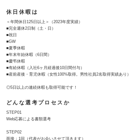
休日休暇は
＜年間休日125日以上＞（2023年度実績）
■完全週休2日制（土・日）
■祝日
■GW
■夏季休暇
■年末年始休暇（6日間）
■慶弔休暇
■有給休暇（入社6ヶ月経過後10日間付与）
■産前産後・育児休暇（女性100%取得。男性社員2名取得実績あり）
◎5日以上の連続休暇も取得可能です！
どんな選考プロセスか
STEP01
Web応募による書類選考
STEP02
面接：1回（代表がお会いさせて頂きます）