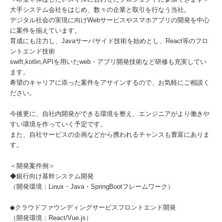
大手システム会社をはじめ、数々の企業と取引を行なう当社。
デジタル社会の実現に向けWebサービスやスマホアプリの開発を中心
に案件を揃えています。
育成にも注力し、Javaサーバサイド技術を始めとし、React等のフロ
ントエンド技術
swift,kotlin,APIを用いたweb・アプリ開発技術など研修も充実してい
ます。
希望のキャリアに添った案件をアサインするので、お気軽にご相談く
ださい。
今後更に、自社内開発ができる環境を整え、エンジニアがより働きや
すい環境を作っていく予定です。
また、自社サービスの企画などから携われるチャンスも豊富にありま
す。
＜開発案件例＞
◆銀行向け基幹システム開発
（開発環境：Linux・Java・SpringBootフレームワーク）
◆クラウドファウンディングサービスフロントエンド開発
（開発環境：React/Vue.js）