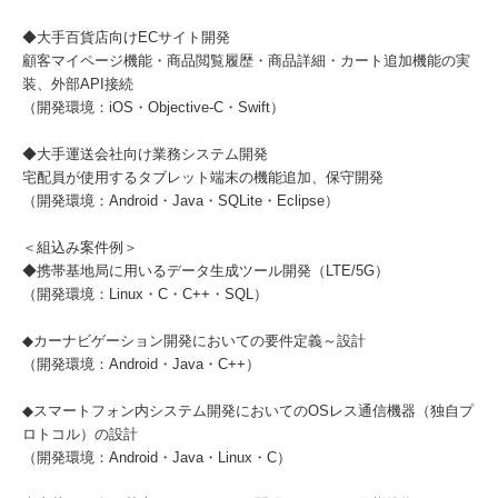
◆大手百貨店向けECサイト開発
顧客マイページ機能・商品閲覧履歴・商品詳細・カート追加機能の実
装、外部API接続
（開発環境：iOS・Objective-C・Swift）
◆大手運送会社向け業務システム開発
宅配員が使用するタブレット端末の機能追加、保守開発
（開発環境：Android・Java・SQLite・Eclipse）
＜組込み案件例＞
◆携帯基地局に用いるデータ生成ツール開発（LTE/5G）
（開発環境：Linux・C・C++・SQL）
◆カーナビゲーション開発においての要件定義～設計
（開発環境：Android・Java・C++）
◆スマートフォン内システム開発においてのOSレス通信機器（独自プ
ロトコル）の設計
（開発環境：Android・Java・Linux・C）