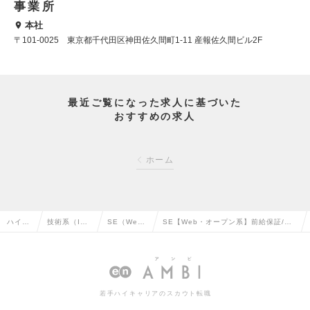
事業所
本社
〒101-0025 東京都千代田区神田佐久間町1-11 産報佐久間ビル2F
最近ご覧になった求人に基づいた
おすすめの求人
ホーム
ハイク
技術系（I
SE（We
SE【Web・オープン系】前給保証/エ
ラス求
T・Web・通
b・オープ
ンジニアファースト！還元率75%～8
人TOP
信系）の転
ン系）の転
5%！リモート可/！の求人情報
職
職
若手ハイキャリアのスカウト転職