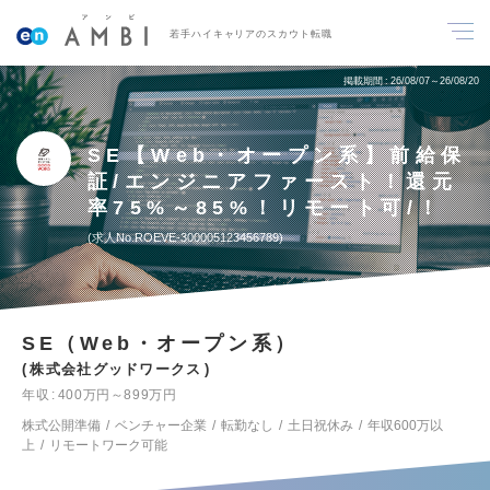
若手ハイキャリアのスカウト転職
掲載期間
26/08/07～26/08/20
SE【Web・オープン系】前給保
証/エンジニアファースト！還元
率75%～85%！リモート可/！
求人No.ROEVE-300005123456789
SE（Web・オープン系）
株式会社グッドワークス
年収
400万円～899万円
株式公開準備
ベンチャー企業
転勤なし
土日祝休み
年収600万以
上
リモートワーク可能