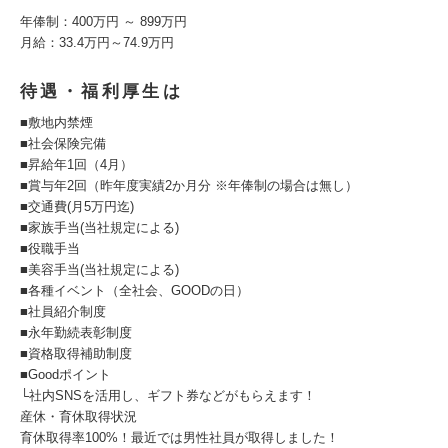
年俸制：400万円 ～ 899万円
月給：33.4万円～74.9万円
待遇・福利厚生は
■敷地内禁煙
■社会保険完備
■昇給年1回（4月）
■賞与年2回（昨年度実績2か月分 ※年俸制の場合は無し）
■交通費(月5万円迄)
■家族手当(当社規定による)
■役職手当
■美容手当(当社規定による)
■各種イベント（全社会、GOODの日）
■社員紹介制度
■永年勤続表彰制度
■資格取得補助制度
■Goodポイント
└社内SNSを活用し、ギフト券などがもらえます！
産休・育休取得状況
育休取得率100%！最近では男性社員が取得しました！