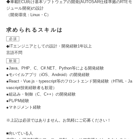
◆車載ECU向け基本ソフトウェアの開発(AUTOSAR仕様準拠のRTEモ
ジュール開発)の設計
（開発環境：Linux・C）
求められるスキルは
必須
◆ITエンジニアとしての設計・開発経験1年以上
言語不問
歓迎
●Java、PHP、C、C#.NET、Python等による開発経験
●モバイルアプリ（iOS、Android）の開発経験
●React・Vue.js・typescript等のフロントエンド開発経験（HTML・Ja
vascript技術経験者も歓迎）
●組込み・制御（C、C++）の開発経験
●PL/PM経験
●マネジメント経験
※上記は必須ではありません。お気軽にご応募ください！
■向いている人