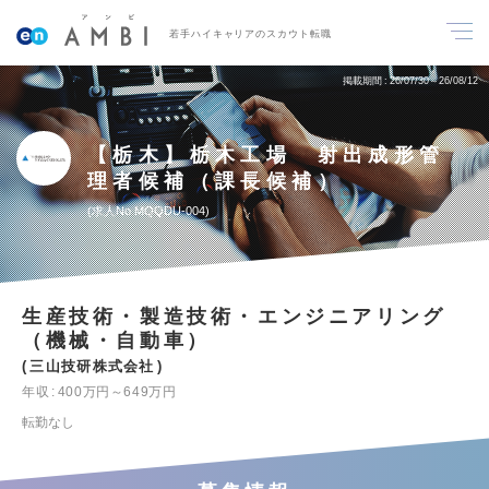
若手ハイキャリアのスカウト転職
掲載期間
26/07/30～26/08/12
【栃木】栃木工場 射出成形管
理者候補（課長候補）
求人No.MQQDU-004
生産技術・製造技術・エンジニアリング
（機械・自動車）
三山技研株式会社
年収
400万円～649万円
転勤なし