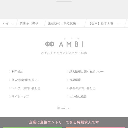
ハイク
技術系（機械・
生産技術・製造技術・
【栃木】栃木工場 射
ラス求
メカトロ・自動
エンジニアリング（機
出成形管理者候補（課
人TOP
車）の転職
械・自動車）の転職
長候補）の求人情報
若手ハイキャリアのスカウト転職
利用規約
求人情報に関するポリシー
個人情報の取り扱い
推奨環境
ヘルプ・お問い合わせ
参画のお問い合わせ
サイトマップ
エン会社概要
©
en Inc.
企業に直接エントリーできる特別求人です