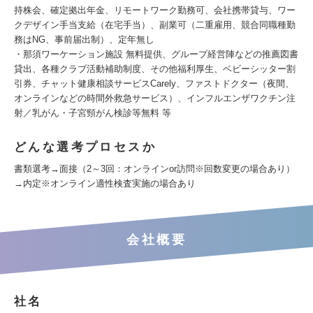
持株会、確定拠出年金、リモートワーク勤務可、会社携帯貸与、ワー
クデザイン手当支給（在宅手当）、副業可（二重雇用、競合同職種勤
務はNG、事前届出制）、定年無し
・那須ワーケーション施設 無料提供、グループ経営陣などの推薦図書
貸出、各種クラブ活動補助制度、その他福利厚生、ベビーシッター割
引券、チャット健康相談サービスCarely、ファストドクター（夜間、
オンラインなどの時間外救急サービス）、インフルエンザワクチン注
射／乳がん・子宮頸がん検診等無料 等
どんな選考プロセスか
書類選考→面接（2～3回：オンラインor訪問※回数変更の場合あり）
→内定※オンライン適性検査実施の場合あり
会社概要
社名