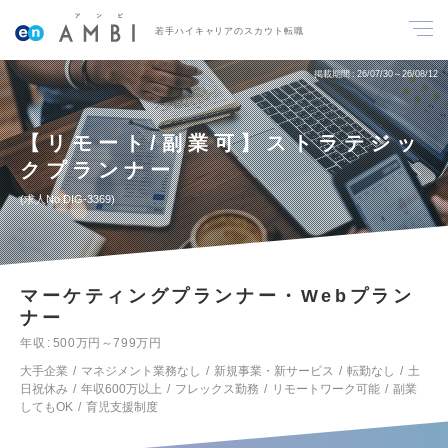
若手ハイキャリアのスカウト転職
掲載期間
26/07/30～26/08/12
【リモート/副業可】ストラテジッ
クプランナー
求人No.DIG-3369
マーケティングプランナー・Webプラン
ナー
年収
500万円～799万円
大手企業
マネジメント業務なし
新規事業・新サービス
転勤なし
土
日祝休み
年収600万以上
フレックス勤務
リモートワーク可能
副業
してもOK
育児支援制度