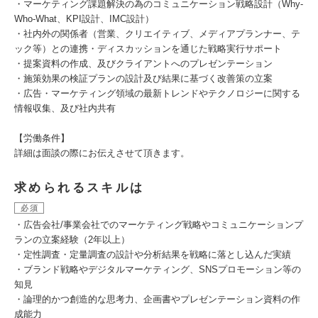
・マーケティング課題解決の為のコミュニケーション戦略設計（Why-
Who-What、KPI設計、IMC設計）
・社内外の関係者（営業、クリエイティブ、メディアプランナー、テ
ック等）との連携・ディスカッションを通じた戦略実行サポート
・提案資料の作成、及びクライアントへのプレゼンテーション
・施策効果の検証プランの設計及び結果に基づく改善策の立案
・広告・マーケティング領域の最新トレンドやテクノロジーに関する
情報収集、及び社内共有
【労働条件】
詳細は面談の際にお伝えさせて頂きます。
求められるスキルは
必須
・広告会社/事業会社でのマーケティング戦略やコミュニケーションプ
ランの立案経験（2年以上）
・定性調査・定量調査の設計や分析結果を戦略に落とし込んだ実績
・ブランド戦略やデジタルマーケティング、SNSプロモーション等の
知見
・論理的かつ創造的な思考力、企画書やプレゼンテーション資料の作
成能力