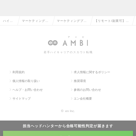
ハイク
マーケティング・
マーケティングプラ
【リモート/副業可】ス
ラス求
販促企画・商品開
ンナー・Webプラン
トラテジックプランナ
人TOP
発系の転職
ナーの転職
ーの求人情報
若手ハイキャリアのスカウト転職
利用規約
求人情報に関するポリシー
個人情報の取り扱い
推奨環境
ヘルプ・お問い合わせ
参画のお問い合わせ
サイトマップ
エン会社概要
©
en Inc.
担当ヘッドハンターから
合格可能性判定
が届きます