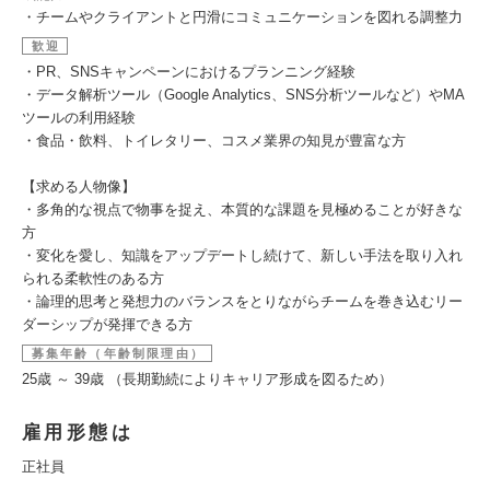
・チームやクライアントと円滑にコミュニケーションを図れる調整力
歓迎
・PR、SNSキャンペーンにおけるプランニング経験
・データ解析ツール（Google Analytics、SNS分析ツールなど）やMA
ツールの利用経験
・食品・飲料、トイレタリー、コスメ業界の知見が豊富な方
【求める人物像】
・多角的な視点で物事を捉え、本質的な課題を見極めることが好きな
方
・変化を愛し、知識をアップデートし続けて、新しい手法を取り入れ
られる柔軟性のある方
・論理的思考と発想力のバランスをとりながらチームを巻き込むリー
ダーシップが発揮できる方
募集年齢（年齢制限理由）
25歳 ～ 39歳 （長期勤続によりキャリア形成を図るため）
雇用形態は
正社員