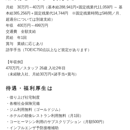
月給 30万円～40万円（基本給288,941円+固定残業代11,059円 ～ 基
本給385,256円＋固定残業代14,744円 ※固定残業時間は5時間／月、
超過分については別途支給）
年収 400万円～499万円
交通費 全額支給
昇給 年1回
賞与 業績に応じあり
語学手当（TOEIC750点以上など規定があります）
【年収例】
470万円／スタッフ 26歳 入社2年目
（未経験入社、月給30万円+諸手当+賞与）
待遇・福利厚生は
・借り上げ社宅制度
・各種社会保険完備
・ジム利用無料（ゴールドジム）
・ホテルの朝食レストラン利用無料（月1回）
・コーヒーマシン利用のサブスクリプション（月額500円）
・インフルエンザ予防接種補助