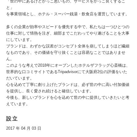
「世の中にあるけどかっこ悪いもの、サービスをかっこ良くするこ
と」
を事業領域とし、ホテル・スーパー銭湯・飲食店を運営しています。
多くの企業が効率やスピードを優先する中で、私たちは一つひとつの
仕事に対して情熱を注ぎ、細部までこだわってやり遂げることを大事
にしています。
ブランドは、わずかな誤差がコンセプト全体を崩してしまうほど繊細
なものであり、その価値を守り抜くことは容易なことではありませ
ん。
このような考えで2018年にオープンしたホテルザフラッグ心斎橋は、
世界的な口コミサイトであるTripadvisorにて大阪府2位の評価をいた
だいています。
心を込めて丁寧に創り上げたブランドは、必ず世の中に高い付加価値
を提供し、長く愛され続けると確信しています。
今後も、新しいブランドを心を込めて世の中に提供していきたいと考
えています。
設立
2017 年 04 月 03 日