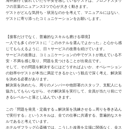
海外旅行で疲れていたり不安を感じているゲストは、フロントスタッ
フの言葉のニュアンス1つで心が大きく動きます。
ゲストがどんな気持ち・状況なのかを考えて、マニュアルにはない、
ゲストに寄り添ったコミュニケーションをお願いします。
【接客だけでなく、普遍的なスキルも磨ける環境】
一人でも多くのゲストに「このホテルを選んでよかった」と心から感
じてもらえるように、日々サービスの改善を続けています。
サービスの改善は、コミュニケーションの中でゲストが抱えている不
安・不満を感じ取り、問題を見つけることが出発点です。
そして、その問題を解決するにはどうすればよいか、オペレーション
の効率やゲストが本当に満足できるかという観点で深く考え、解決策
を決める必要があります。
解決策を決めたら、周りのメンバーや他部署のスタッフ、支配人にも
協力してもらいながら、その解決策を実行して、全員が当たり前にで
きるレベルへと落とし込んでいきます。
この「問題を発見・定義する→解決策を洗練させる→周りを巻き込ん
で実行する」というスキルは、全ての仕事に共通する、普遍的なスキ
ルであると考えています。
ホテルザフラッグ心斎橋では、こうした改善を立場に関係なく、全ス