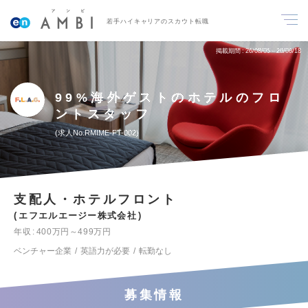
若手ハイキャリアのスカウト転職
掲載期間
26/08/05～26/08/18
99%海外ゲストのホテルのフロ
ントスタッフ
求人No.RMIME-FT-002
支配人・ホテルフロント
エフエルエージー株式会社
年収
400万円～499万円
ベンチャー企業
英語力が必要
転勤なし
募集情報