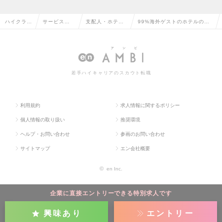
ハイクラス
サービス・
支配人・ホテル
99%海外ゲストのホテルのフ
求人TOP
流通系の転
フロントの転職
ロントスタッフの求人情報
職
若手ハイキャリアのスカウト転職
利用規約
求人情報に関するポリシー
個人情報の取り扱い
推奨環境
ヘルプ・お問い合わせ
参画のお問い合わせ
サイトマップ
エン会社概要
©
en Inc.
企業に直接エントリーできる特別求人です
興味あり
エントリー