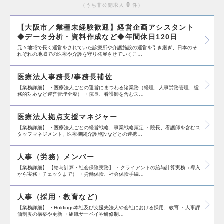
0
うち非公開求人
件
【大阪市／業種未経験歓迎】経営企画アシスタント
◆データ分析・資料作成など◆年間休日120日
元々地域で長く運営をされていた診療所や介護施設の運営を引き継ぎ、日本のそ
れぞれの地域での医療や介護を守り発展させていくこ…
医療法人事務長/事務長補佐
【業務詳細】 ・医療法人ごとの運営にまつわる諸業務（経理、人事労務管理、総
務的対応など運営管理全般） ・院長、看護師を含むス…
医療法人拠点支援マネジャー
【業務詳細】 ・医療法人ごとの経営戦略、事業戦略策定 ・院長、看護師を含むス
タッフマネジメント、医療機関介護施設などとの連携…
人事（労務）メンバー
【業務詳細】 【給与計算・社会保険実務】 ・クライアントの給与計算実務（導入
から実務・チェックまで） ・労働保険、社会保険手続…
人事（採用・教育など）
【業務詳細】 ・Holdings本社及び支援先法人や会社における採用、教育 ・人事評
価制度の構築や更新 ・組織サーベイや研修制…