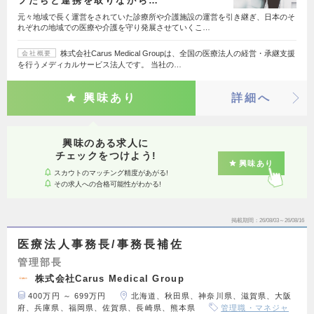
フたちと連携を取りながら…
元々地域で長く運営をされていた診療所や介護施設の運営を引き継ぎ、日本のそ
れぞれの地域での医療や介護を守り発展させていくこ…
株式会社Carus Medical Groupは、全国の医療法人の経営・承継支援
会社概要
を行うメディカルサービス法人です。 当社の…
興味あり
詳細へ
興味のある求人に
チェックをつけよう!
興味あり
スカウトのマッチング精度があがる!
その求人への合格可能性がわかる!
掲載期間
26/08/03～26/08/16
医療法人事務長/事務長補佐
管理部長
株式会社Carus Medical Group
400万円 ～ 699万円
北海道、秋田県、神奈川県、滋賀県、大阪
府、兵庫県、福岡県、佐賀県、長崎県、熊本県
管理職・マネジャ