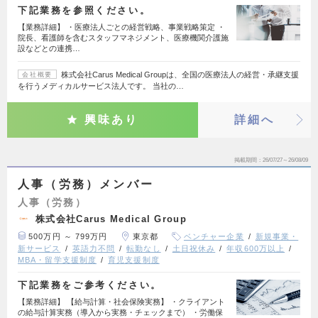
下記業務を参照ください。
【業務詳細】 ・医療法人ごとの経営戦略、事業戦略策定 ・
院長、看護師を含むスタッフマネジメント、医療機関介護施
設などとの連携…
株式会社Carus Medical Groupは、全国の医療法人の経営・承継支援
会社概要
を行うメディカルサービス法人です。 当社の…
興味あり
詳細へ
掲載期間
26/07/27～26/08/09
人事（労務）メンバー
人事（労務）
株式会社Carus Medical Group
500万円 ～ 799万円
東京都
ベンチャー企業
新規事業・
新サービス
英語力不問
転勤なし
土日祝休み
年収600万以上
MBA・留学支援制度
育児支援制度
下記業務をご参考ください。
【業務詳細】 【給与計算・社会保険実務】 ・クライアント
の給与計算実務（導入から実務・チェックまで） ・労働保