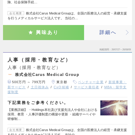
険、社会保険手続…
株式会社Carus Medical Groupは、全国の医療法人の経営・承継支援
会社概要
を行うメディカルサービス法人です。 当社の…
興味あり
詳細へ
掲載期間
26/07/27～26/08/09
人事（採用・教育など）
人事（採用・教育など）
株式会社Carus Medical Group
500万円 ～ 799万円
東京都
ベンチャー企業
新規事業・
新サービス
土日祝休み
CxO候補
サービス責任者
MBA・留学支
援制度
下記業務をご参考ください。
【業務詳細】 ・Holdings本社及び支援先法人や会社における
採用、教育 ・人事評価制度の構築や更新 ・組織サーベイや
研修制…
株式会社Carus Medical Groupは、全国の医療法人の経営・承継支援
会社概要
を行うメディカルサービス法人です。 当社の…