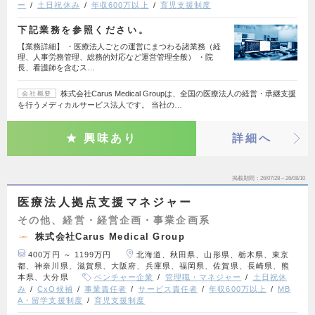
ー
土日祝休み
年収600万以上
育児支援制度
下記業務を参照ください。
【業務詳細】 ・医療法人ごとの運営にまつわる諸業務（経
理、人事労務管理、総務的対応など運営管理全般） ・院
長、看護師を含むス…
株式会社Carus Medical Groupは、全国の医療法人の経営・承継支援
会社概要
を行うメディカルサービス法人です。 当社の…
興味あり
詳細へ
掲載期間
26/07/28～26/08/10
医療法人拠点支援マネジャー
その他、経営・経営企画・事業企画系
株式会社Carus Medical Group
400万円 ～ 1199万円
北海道、秋田県、山形県、栃木県、東京
都、神奈川県、滋賀県、大阪府、兵庫県、福岡県、佐賀県、長崎県、熊
本県、大分県
ベンチャー企業
管理職・マネジャー
土日祝休
み
CxO候補
事業責任者
サービス責任者
年収600万以上
MB
A・留学支援制度
育児支援制度