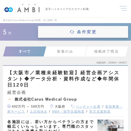
若手ハイキャリアのスカウト転職
株式会社Carus Medical Groupの転職・求人情報一覧
5
条件変更
件
すべて
新着のみ
掲載終了間近
掲載期間
26/08/04～26/08/17
【大阪市／業種未経験歓迎】経営企画アシス
タント◆データ分析・資料作成など◆年間休
日120日
経営企画
株式会社Carus Medical Group
400万円 ～ 599万円
大阪府
ベンチャー企業
新規事業・
新サービス
土日祝休み
MBA・留学支援制度
育児支援制度
各施設には、若い方からベテランの方まで
幅広くいらっしゃいます。専門職のスタッ