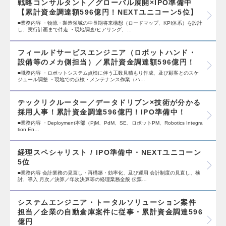
戦略コンサルタント／グローバル展開×IPO準備中
【累計資金調達額596億円！NEXTユニコーン5位】
■業務内容 ・物流・製造領域の中長期将来構想（ロードマップ、KPI体系）を設計
し、実行計画まで伴走 ・現地調査/ヒアリング、…
フィールドサービスエンジニア（ロボットハンド・
設備等のメカ側担当）／累計資金調達額596億円！
■職務内容 ・ロボットシステム点検に伴う工数見積もり作成、及び顧客とのスケ
ジュール調整 ・現地での点検・メンテナンス作業（ハ…
テックリクルーター／データドリブン×技術が分かる
採用人事！累計資金調達596億円！IPO準備中！
■業務内容 ・Deployment本部（PjM、PdM、SE、ロボットPM、Robotics Integra
tion En…
経理スペシャリスト / IPO準備中・NEXTユニコーン
5位
■業務内容 会計業務の見直し・再構築・効率化、及び運用 会計制度の見直し、検
討、導入 月次／決算／年次決算等の経理業務全般 伝票…
システムエンジニア・トータルソリューション案件
担当／企業の自動倉庫案件に従事・累計資金調達596
億円