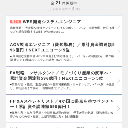
21
全
件掲載中
0
うち非公開求人
件
WES開発システムエンジニア
NEW
職種概要： 大規模な物流センターにおけるロボット、AGV、自動倉庫、仕分け機
などを統合制御するWES（Warehouse …
AGV製造エンジニア（愛知勤務）／累計資金調達額5
96億円！NEXTユニコーン5位
■ 具体的な業務内容 AGV本体および周辺機器（サーバー等）の初期設定・動作確
認 社内デモ用AGVシステムの調整（MAP作成…
FA戦略コンサルタント／モノづくり産業の変革へ・
累計資金調達額596億円！NEXTユニコーン5位
■業務内容 ・物流・製造領域の中長期将来構想（ロードマップ、KPI体系）を設計
し、実行計画まで伴走 ・現地調査/ヒアリング、…
FP＆Aスペシャリスト／4か国に拠点を持つベンチャ
ー！累計資金調達額596億円！
■業務内容 ・単年度予算・中期事業計画の策定 ・予実差異の把握、財務状況の改
善のための分析・提言、上級管理職に対する財務報告…