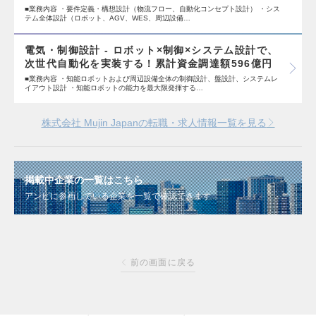
■業務内容 ・要件定義・構想設計（物流フロー、自動化コンセプト設計） ・シス
テム全体設計（ロボット、AGV、WES、周辺設備…
電気・制御設計 - ロボット×制御×システム設計で、
次世代自動化を実装する！累計資金調達額596億円
■業務内容 ・知能ロボットおよび周辺設備全体の制御設計、盤設計、システムレ
イアウト設計 ・知能ロボットの能力を最大限発揮する…
株式会社 Mujin Japanの転職・求人情報一覧を見る
掲載中企業の一覧はこちら
アンビに参画している企業を一覧で確認できます
前の画面に戻る