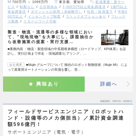
700万円 ～ 1099万円
東京都、愛知県
新規事業・新サー
ビス
転勤なし
土日祝休み
3,000万円以上資金調達済
1億円以上
資金調達済
ポテンシャル採用（未経験可）
社長・役員直下
年収6
00万以上
インセンティブ制度
ストックオプションあり
フレック
ス勤務
リモートワーク可能
製造・物流・流通等の多様な領域におい
て、”現地現物”を大事にし、課題抽出か
ら改善施策の提案・実行支援…
■業務内容 ・物流・製造領域の中長期将来構想（ロードマップ、KPI体系）を設
計し、実行計画まで伴走 ・現地調査/ヒアリング、…
■Mujin グループについて 独自のロボット制御技術（Mujin MI） によ
会社概要
って産業用オートメーションの常識を覆し、世…
興味あり
詳細へ
掲載期間
26/07/31～26/08/13
フィールドサービスエンジニア（ロボットハ
ンド・設備等のメカ側担当）／累計資金調達
額596億円！
サポートエンジニア（電気・電子）