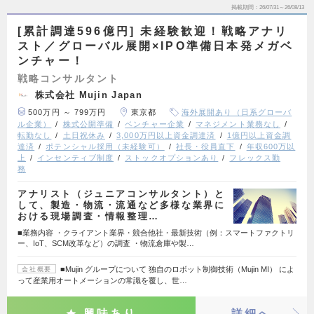
掲載期間
26/07/31～26/08/13
[累計調達596億円] 未経験歓迎！戦略アナリ
スト／グローバル展開×IPO準備日本発メガベ
ンチャー！
戦略コンサルタント
株式会社 Mujin Japan
500万円 ～ 799万円
東京都
海外展開あり（日系グローバ
ル企業）
株式公開準備
ベンチャー企業
マネジメント業務なし
転勤なし
土日祝休み
3,000万円以上資金調達済
1億円以上資金調
達済
ポテンシャル採用（未経験可）
社長・役員直下
年収600万以
上
インセンティブ制度
ストックオプションあり
フレックス勤
務
アナリスト（ジュニアコンサルタント）と
して、製造・物流・流通など多様な業界に
おける現場調査・情報整理…
■業務内容 ・クライアント業界・競合他社・最新技術（例：スマートファクトリ
ー、IoT、SCM改革など）の調査 ・物流倉庫や製…
■Mujin グループについて 独自のロボット制御技術（Mujin MI） によ
会社概要
って産業用オートメーションの常識を覆し、世…
興味あり
詳細へ