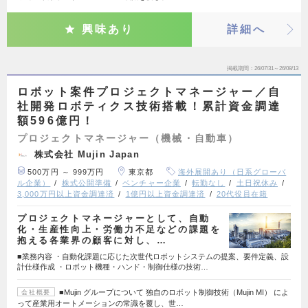
興味あり
詳細へ
掲載期間
26/07/31～26/08/13
ロボット案件プロジェクトマネージャー／自
社開発ロボティクス技術搭載！累計資金調達
額596億円！
プロジェクトマネージャー（機械・自動車）
株式会社 Mujin Japan
500万円 ～ 999万円
東京都
海外展開あり（日系グローバ
ル企業）
株式公開準備
ベンチャー企業
転勤なし
土日祝休み
3,000万円以上資金調達済
1億円以上資金調達済
20代役員在籍
プロジェクトマネージャーとして、自動
化・生産性向上・労働力不足などの課題を
抱える各業界の顧客に対し、…
■業務内容 ・自動化課題に応じた次世代ロボットシステムの提案、要件定義、設
計仕様作成 ・ロボット機種・ハンド・制御仕様の技術…
■Mujin グループについて 独自のロボット制御技術（Mujin MI） によ
会社概要
って産業用オートメーションの常識を覆し、世…