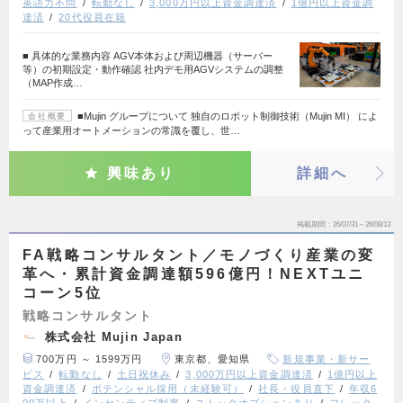
英語力不問
転勤なし
3,000万円以上資金調達済
1億円以上資金調
達済
20代役員在籍
■ 具体的な業務内容 AGV本体および周辺機器（サーバー
等）の初期設定・動作確認 社内デモ用AGVシステムの調整
（MAP作成…
■Mujin グループについて 独自のロボット制御技術（Mujin MI） によ
会社概要
って産業用オートメーションの常識を覆し、世…
興味あり
詳細へ
掲載期間
26/07/31～26/08/13
FA戦略コンサルタント／モノづくり産業の変
革へ・累計資金調達額596億円！NEXTユニ
コーン5位
戦略コンサルタント
株式会社 Mujin Japan
700万円 ～ 1599万円
東京都、愛知県
新規事業・新サー
ビス
転勤なし
土日祝休み
3,000万円以上資金調達済
1億円以上
資金調達済
ポテンシャル採用（未経験可）
社長・役員直下
年収6
00万以上
インセンティブ制度
ストックオプションあり
フレック