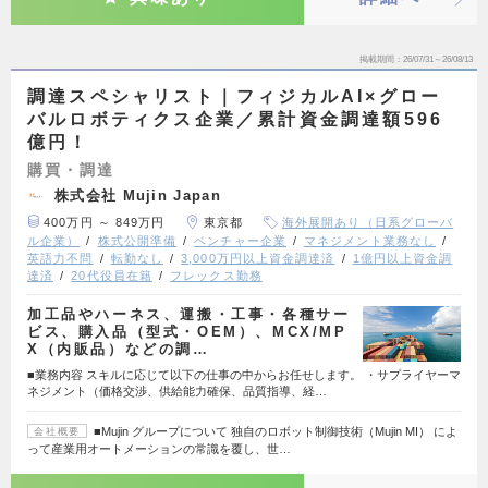
掲載期間
26/07/31～26/08/13
調達スペシャリスト｜フィジカルAI×グロー
バルロボティクス企業／累計資金調達額596
億円！
購買・調達
株式会社 Mujin Japan
400万円 ～ 849万円
東京都
海外展開あり（日系グローバ
ル企業）
株式公開準備
ベンチャー企業
マネジメント業務なし
英語力不問
転勤なし
3,000万円以上資金調達済
1億円以上資金調
達済
20代役員在籍
フレックス勤務
加工品やハーネス、運搬・工事・各種サー
ビス、購入品（型式・OEM）、MCX/MP
X（内販品）などの調…
■業務内容 スキルに応じて以下の仕事の中からお任せします。 ・サプライヤーマ
ネジメント（価格交渉、供給能力確保、品質指導、経…
■Mujin グループについて 独自のロボット制御技術（Mujin MI） によ
会社概要
って産業用オートメーションの常識を覆し、世…