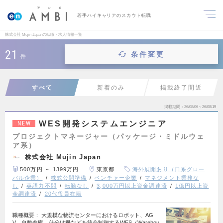
若手ハイキャリアのスカウト転職
株式会社 Mujin Japanの転職・求人情報一覧
21
条件変更
件
すべて
新着のみ
掲載終了間近
掲載期間
26/08/06～26/08/19
WES開発システムエンジニア
NEW
プロジェクトマネージャー（パッケージ・ミドルウェ
ア系）
株式会社 Mujin Japan
500万円 ～ 1399万円
東京都
海外展開あり（日系グロー
バル企業）
株式公開準備
ベンチャー企業
マネジメント業務な
し
英語力不問
転勤なし
3,000万円以上資金調達済
1億円以上資
金調達済
20代役員在籍
職種概要： 大規模な物流センターにおけるロボット、AG
V、自動倉庫、仕分け機などを統合制御するWES（Warehou