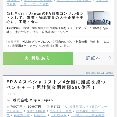
ス勤務
リモートワーク可能
当社Mujin JapanのFA戦略コンサルタン
トとして、造業・物流業界の大手企業を中
心に、工場・倉…
■業務内容 ・物流・製造領域の中長期将来構想（ロードマップ、KPI体系）を設
計し、実行計画まで伴走 ・現地調査/ヒアリング、…
■Mujin グループについて 独自のロボット制御技術（Mujin MI） によ
会社概要
って産業用オートメーションの常識を覆し、世…
興味あり
詳細へ
掲載期間
26/07/31～26/08/13
FP＆Aスペシャリスト／4か国に拠点を持つ
ベンチャー！累計資金調達額596億円！
CFO
株式会社 Mujin Japan
700万円 ～ 1099万円
東京都
海外展開あり（日系グロー
バル企業）
株式公開準備
ベンチャー企業
新規事業・新サービ
ス
英語力不問
転勤なし
土日祝休み
3,000万円以上資金調達