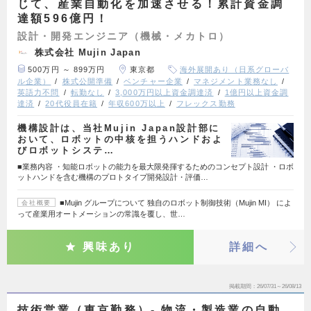
じて、産業自動化を加速させる！累計資金調
達額596億円！
設計・開発エンジニア（機械・メカトロ）
株式会社 Mujin Japan
500万円 ～ 899万円
東京都
海外展開あり（日系グローバ
ル企業）
株式公開準備
ベンチャー企業
マネジメント業務なし
英語力不問
転勤なし
3,000万円以上資金調達済
1億円以上資金調
達済
20代役員在籍
年収600万以上
フレックス勤務
機構設計は、当社Mujin Japan設計部に
おいて、ロボットの中核を担うハンドおよ
びロボットシステ…
■業務内容 ・知能ロボットの能力を最大限発揮するためのコンセプト設計 ・ロボ
ットハンドを含む機構のプロトタイプ開発設計・評価…
■Mujin グループについて 独自のロボット制御技術（Mujin MI） によ
会社概要
って産業用オートメーションの常識を覆し、世…
興味あり
詳細へ
掲載期間
26/07/31～26/08/13
技術営業（東京勤務）- 物流・製造業の自動