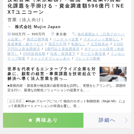
化課題を手掛ける・資金調達額596億円！NE
XTユニコーン
営業（法人向け）
株式会社 Mujin Japan
500万円 ～ 999万円
東京都
海外展開あり（日系グローバ
ル企業）
株式公開準備
ベンチャー企業
マネジメント業務なし
新規事業・新サービス
英語力不問
転勤なし
土日祝休み
3,000
万円以上資金調達済
1億円以上資金調達済
ポテンシャル採用（未経
験可）
20代役員在籍
社長・役員直下
サービス責任者
インセン
ティブ制度
ストックオプションあり
フレックス勤務
世界を代表するエンタープライズ企業を対
象に、顧客の経営・事業課題を技術起点で
解決へ導く法人営業を担っ…
■業務内容 ・製造業や物流業の顧客現場を訪問し、実態をヒアリングし、課題特
定を行い、最適な自動化ソリューションの提案する。…
■Mujin グループについて 独自のロボット制御技術（Mujin MI） によ
会社概要
って産業用オートメーションの常識を覆し、世…
興味あり
詳細へ