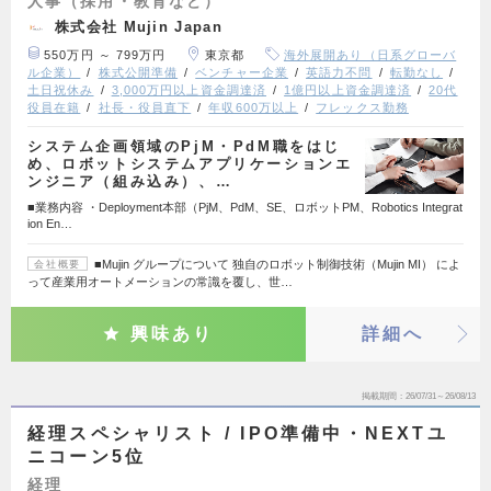
人事（採用・教育など）
株式会社 Mujin Japan
550万円 ～ 799万円
東京都
海外展開あり（日系グローバ
ル企業）
株式公開準備
ベンチャー企業
英語力不問
転勤なし
土日祝休み
3,000万円以上資金調達済
1億円以上資金調達済
20代
役員在籍
社長・役員直下
年収600万以上
フレックス勤務
システム企画領域のPjM・PdM職をはじ
め、ロボットシステムアプリケーションエ
ンジニア（組み込み）、…
■業務内容 ・Deployment本部（PjM、PdM、SE、ロボットPM、Robotics Integrat
ion En…
■Mujin グループについて 独自のロボット制御技術（Mujin MI） によ
会社概要
って産業用オートメーションの常識を覆し、世…
興味あり
詳細へ
掲載期間
26/07/31～26/08/13
経理スペシャリスト / IPO準備中・NEXTユ
ニコーン5位
経理