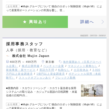
■Mujin グループについて 独自のロボット制御技術（Mujin MI） によ
会社概要
って産業用オートメーションの常識を覆し、世…
興味あり
詳細へ
掲載期間
26/07/28～26/08/10
採用事務スタッフ
人事（採用・教育など）
株式会社 Mujin Japan
400万円 ～ 499万円
東京都
海外展開あり（日系グローバ
ル企業）
株式公開準備
ベンチャー企業
マネジメント業務なし
新規事業・新サービス
英語力不問
転勤なし
土日祝休み
3,000
万円以上資金調達済
1億円以上資金調達済
ポテンシャル採用（未経
験可）
ストックオプションあり
フレックス勤務
■業務内容 ・スカウトソーシング ・スカウト返信者を採用
システムへの取り込み ・カジュアル面談の日程調整 ・未返
信者の日程PUS…
■Mujin グループについて 独自のロボット制御技術（Mujin MI） によ
会社概要
って産業用オートメーションの常識を覆し、世…