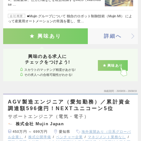
se …
■Mujin グループについて 独自のロボット制御技術（Mujin MI） によ
会社概要
って産業用オートメーションの常識を覆し、世…
興味あり
詳細へ
興味のある求人に
チェックをつけよう!
興味あり
スカウトのマッチング精度があがる!
その求人への合格可能性がわかる!
掲載期間
26/08/06～26/08/19
AGV製造エンジニア（愛知勤務）／累計資金
調達額596億円！NEXTユニコーン5位
サポートエンジニア（電気・電子）
株式会社 Mujin Japan
450万円 ～ 699万円
愛知県
海外展開あり（日系グローバ
ル企業）
株式公開準備
ベンチャー企業
マネジメント業務なし