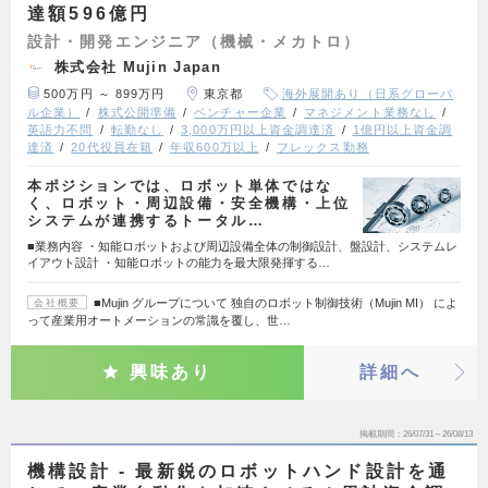
達額596億円
設計・開発エンジニア（機械・メカトロ）
株式会社 Mujin Japan
500万円 ～ 899万円
東京都
海外展開あり（日系グローバ
ル企業）
株式公開準備
ベンチャー企業
マネジメント業務なし
英語力不問
転勤なし
3,000万円以上資金調達済
1億円以上資金調
達済
20代役員在籍
年収600万以上
フレックス勤務
本ポジションでは、ロボット単体ではな
く、ロボット・周辺設備・安全機構・上位
システムが連携するトータル…
■業務内容 ・知能ロボットおよび周辺設備全体の制御設計、盤設計、システムレ
イアウト設計 ・知能ロボットの能力を最大限発揮する…
■Mujin グループについて 独自のロボット制御技術（Mujin MI） によ
会社概要
って産業用オートメーションの常識を覆し、世…
興味あり
詳細へ
掲載期間
26/07/31～26/08/13
機構設計 - 最新鋭のロボットハンド設計を通