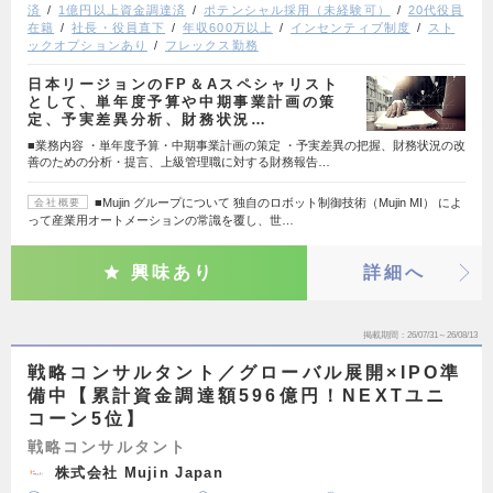
済
1億円以上資金調達済
ポテンシャル採用（未経験可）
20代役員
在籍
社長・役員直下
年収600万以上
インセンティブ制度
スト
ックオプションあり
フレックス勤務
日本リージョンのFP＆Aスペシャリスト
として、単年度予算や中期事業計画の策
定、予実差異分析、財務状況…
■業務内容 ・単年度予算・中期事業計画の策定 ・予実差異の把握、財務状況の改
善のための分析・提言、上級管理職に対する財務報告…
■Mujin グループについて 独自のロボット制御技術（Mujin MI） によ
会社概要
って産業用オートメーションの常識を覆し、世…
興味あり
詳細へ
掲載期間
26/07/31～26/08/13
戦略コンサルタント／グローバル展開×IPO準
備中【累計資金調達額596億円！NEXTユニ
コーン5位】
戦略コンサルタント
株式会社 Mujin Japan