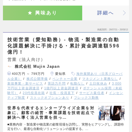
興味あり
詳細へ
掲載期間
26/07/31～26/08/13
技術営業（愛知勤務）- 物流・製造業の自動
化課題解決に手掛ける・累計資金調達額596
億円！
営業（法人向け）
株式会社 Mujin Japan
400万円 ～ 799万円
愛知県
海外展開あり（日系グローバ
ル企業）
株式公開準備
ベンチャー企業
マネジメント業務なし
新規事業・新サービス
英語力不問
転勤なし
土日祝休み
3,000
万円以上資金調達済
1億円以上資金調達済
ポテンシャル採用（未経
験可）
20代役員在籍
社長・役員直下
サービス責任者
インセン
ティブ制度
ストックオプションあり
フレックス勤務
世界を代表するエンタープライズ企業を対
象に、顧客の経営・事業課題を技術起点で
解決へ導く法人営業を担っ…
■業務内容 ・製造業や物流業の顧客現場を訪問し、実態をヒアリングし、課題特
定を行い、最適な自動化ソリューションの提案する。…