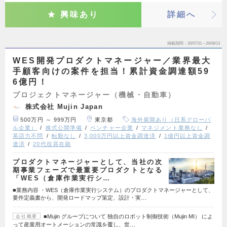
興味あり
詳細へ
掲載期間
26/07/31～26/08/13
WES開発プロダクトマネージャー／業界最大
手顧客向けの案件を担当！累計資金調達額59
6億円！
プロジェクトマネージャー（機械・自動車）
株式会社 Mujin Japan
500万円 ～ 999万円
東京都
海外展開あり（日系グローバ
ル企業）
株式公開準備
ベンチャー企業
マネジメント業務なし
英語力不問
転勤なし
3,000万円以上資金調達済
1億円以上資金調
達済
20代役員在籍
プロダクトマネージャーとして、当社の次
期事業フェーズで最重要プロダクトとなる
「WES（倉庫作業実行シ…
■業務内容 ・WES（倉庫作業実行システム）のプロダクトマネージャーとして、
要件定義書から、開発ロードマップ策定、設計・実…
■Mujin グループについて 独自のロボット制御技術（Mujin MI） によ
会社概要
って産業用オートメーションの常識を覆し、世…