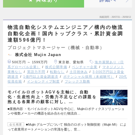
掲載期間
26/07/31～26/08/13
物流自動化システムエンジニア／構内の物流
自動化企画！国内トップクラス・累計資金調
達額596億円！
プロジェクトマネージャー（機械・自動車）
株式会社 Mujin Japan
500万円 ～ 1599万円
東京都、愛知県
海外展開あり（日
系グローバル企業）
株式公開準備
ベンチャー企業
マネジメント
業務なし
英語力不問
転勤なし
土日祝休み
3,000万円以上資金
調達済
1億円以上資金調達済
ポテンシャル採用（未経験可）
20代
役員在籍
インセンティブ制度
フレックス勤務
モバイルロボットAGVを主軸に、自動
化・生産性向上・労働力不足などの課題を
抱える各業界の顧客に対し、…
■業務内容 ・モバイルロボットAGVを中心に、Mujinロボティクスソリューショ
ンや複数メーカーの機器を組み合わせた物流自…
■Mujin グループについて 独自のロボット制御技術（Mujin MI） によ
会社概要
って産業用オートメーションの常識を覆し、世…