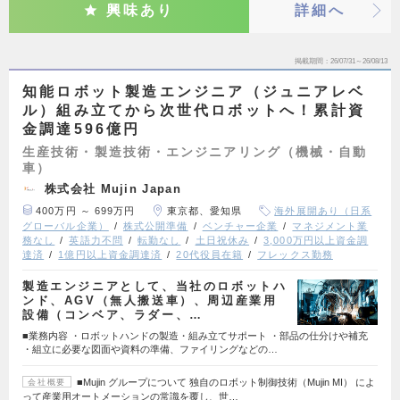
興味あり
詳細へ
掲載期間
26/07/31～26/08/13
知能ロボット製造エンジニア（ジュニアレベ
ル）組み立てから次世代ロボットへ！累計資
金調達596億円
生産技術・製造技術・エンジニアリング（機械・自動
車）
株式会社 Mujin Japan
400万円 ～ 699万円
東京都、愛知県
海外展開あり（日系
グローバル企業）
株式公開準備
ベンチャー企業
マネジメント業
務なし
英語力不問
転勤なし
土日祝休み
3,000万円以上資金調
達済
1億円以上資金調達済
20代役員在籍
フレックス勤務
製造エンジニアとして、当社のロボットハ
ンド、AGV（無人搬送車）、周辺産業用
設備（コンベア、ラダー、…
■業務内容 ・ロボットハンドの製造・組み立てサポート ・部品の仕分けや補充
・組立に必要な図面や資料の準備、ファイリングなどの…
■Mujin グループについて 独自のロボット制御技術（Mujin MI） によ
会社概要
って産業用オートメーションの常識を覆し、世…