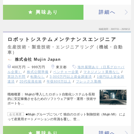
興味あり
詳細へ
掲載期間
26/07/31～26/08/13
ロボットシステムメンテナンスエンジニア
生産技術・製造技術・エンジニアリング（機械・自動
車）
株式会社 Mujin Japan
400万円 ～ 999万円
東京都
海外展開あり（日系グローバ
ル企業）
株式公開準備
ベンチャー企業
マネジメント業務なし
英語力不問
転勤なし
3,000万円以上資金調達済
1億円以上資金調
達済
20代役員在籍
年収600万以上
フレックス勤務
職種概要： Mujinが導入したロボット自動化システムを長期
的に安定稼働させるためのソフトウェア保守・運用・技術サ
ポートを…
■Mujin グループについて 独自のロボット制御技術（Mujin MI） によ
会社概要
って産業用オートメーションの常識を覆し、世…
興味あり
詳細へ