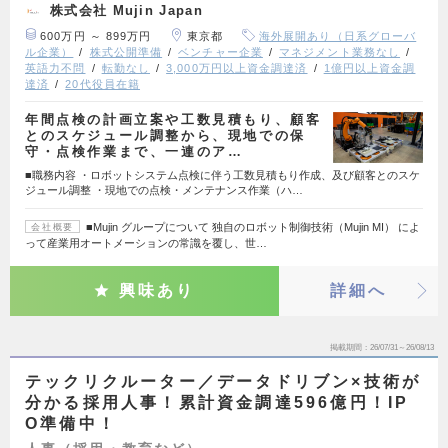
株式会社 Mujin Japan
600万円 ～ 899万円
東京都
海外展開あり（日系グローバ
ル企業）
株式公開準備
ベンチャー企業
マネジメント業務なし
英語力不問
転勤なし
3,000万円以上資金調達済
1億円以上資金調
達済
20代役員在籍
年間点検の計画立案や工数見積もり、顧客
とのスケジュール調整から、現地での保
守・点検作業まで、一連のア…
■職務内容 ・ロボットシステム点検に伴う工数見積もり作成、及び顧客とのスケ
ジュール調整 ・現地での点検・メンテナンス作業（ハ…
■Mujin グループについて 独自のロボット制御技術（Mujin MI） によ
会社概要
って産業用オートメーションの常識を覆し、世…
興味あり
詳細へ
掲載期間
26/07/31～26/08/13
テックリクルーター／データドリブン×技術が
分かる採用人事！累計資金調達596億円！IP
O準備中！