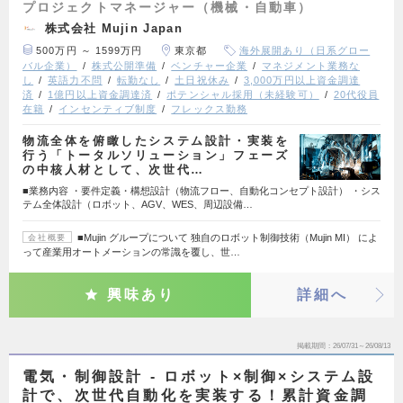
プロジェクトマネージャー（機械・自動車）
株式会社 Mujin Japan
500万円 ～ 1599万円
東京都
海外展開あり（日系グロー
バル企業）
株式公開準備
ベンチャー企業
マネジメント業務な
し
英語力不問
転勤なし
土日祝休み
3,000万円以上資金調達
済
1億円以上資金調達済
ポテンシャル採用（未経験可）
20代役員
在籍
インセンティブ制度
フレックス勤務
物流全体を俯瞰したシステム設計・実装を
行う「トータルソリューション」フェーズ
の中核人材として、次世代…
■業務内容 ・要件定義・構想設計（物流フロー、自動化コンセプト設計） ・シス
テム全体設計（ロボット、AGV、WES、周辺設備…
■Mujin グループについて 独自のロボット制御技術（Mujin MI） によ
会社概要
って産業用オートメーションの常識を覆し、世…
興味あり
詳細へ
掲載期間
26/07/31～26/08/13
電気・制御設計 - ロボット×制御×システム設
計で、次世代自動化を実装する！累計資金調