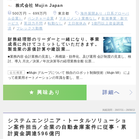
株式会社 Mujin Japan
500万円 ～ 699万円
東京都
海外展開あり（日系グローバ
ル企業）
ベンチャー企業
マネジメント業務なし
新規事業・新サ
ービス
英語力不問
転勤なし
土日祝休み
1億円以上資金調達
済
フレックス勤務
財務経理部のリーダーと一緒になり、事業
成長に向けてコミットしていただきます。
製造業の原価計算や建設業…
■業務内容 会計業務の見直し・再構築・効率化、及び運用 会計制度の見直し、検
討、導入 月次／決算／年次決算等の経理業務全般 伝票…
■Mujin グループについて 独自のロボット制御技術（Mujin MI） によ
会社概要
って産業用オートメーションの常識を覆し、世…
興味あり
詳細へ
掲載期間
26/07/31～26/08/13
システムエンジニア・トータルソリューショ
ン案件担当／企業の自動倉庫案件に従事・累
計資金調達596億円