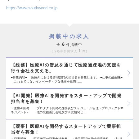
https://www.southwood.co.jp
掲載中の求人
6
全
件掲載中
1
うち非公開求人
件
【総務】医療AIの普及を通じて医療過疎地の支援を
行う会社を支える。
■募集内容■ 医療AIにおける管理部門の担当者を募集します。 ■仕事の醍醐味■
これまでにないイノベーティブな機器を販売し…
【AI開発】医療AIを開発するスタートアップで開発
担当者を募集！
・医療AI開発 ・プロダクト開発の進捗及びスケジュール管理（プロジェクトマ
ネジメント） ・他の業務委託会社及び研究機関と…
【薬事】医療AIを開発するスタートアップで薬事担
当者を募集！
・薬事業務 ・医療機器の薬事申請業務 ・業許可関連登録管理業務 ・法規