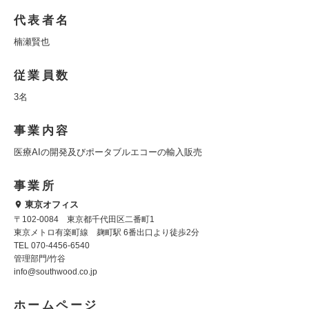
代表者名
楠瀬賢也
従業員数
3名
事業内容
医療AIの開発及びポータブルエコーの輸入販売
事業所
東京オフィス
〒102-0084 東京都千代田区二番町1
東京メトロ有楽町線 麹町駅 6番出口より徒歩2分
TEL 070-4456-6540
管理部門/竹谷
info@southwood.co.jp
ホームページ