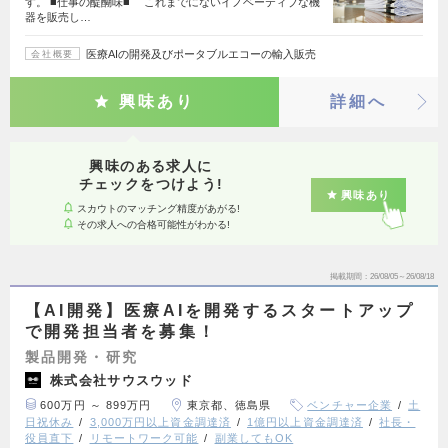
す。 ■仕事の醍醐味■ これまでにないイノベーティブな機
器を販売し…
医療AIの開発及びポータブルエコーの輸入販売
会社概要
興味あり
詳細へ
興味のある求人に
チェックをつけよう!
興味あり
スカウトのマッチング精度があがる!
その求人への合格可能性がわかる!
掲載期間
26/08/05～26/08/18
【AI開発】医療AIを開発するスタートアップ
で開発担当者を募集！
製品開発・研究
株式会社サウスウッド
600万円 ～ 899万円
東京都、徳島県
ベンチャー企業
土
日祝休み
3,000万円以上資金調達済
1億円以上資金調達済
社長・
役員直下
リモートワーク可能
副業してもOK