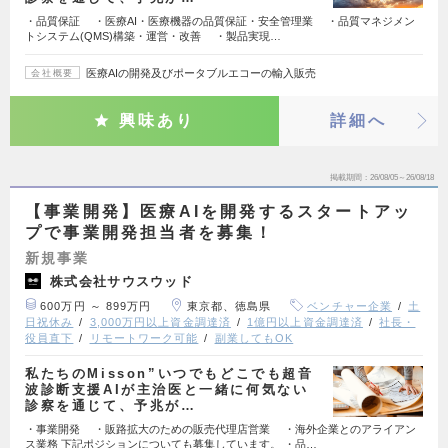
・品質保証 ・医療AI・医療機器の品質保証・安全管理業 ・品質マネジメン
トシステム(QMS)構築・運営・改善 ・製品実現…
医療AIの開発及びポータブルエコーの輸入販売
会社概要
興味あり
詳細へ
掲載期間
26/08/05～26/08/18
【事業開発】医療AIを開発するスタートアッ
プで事業開発担当者を募集！
新規事業
株式会社サウスウッド
600万円 ～ 899万円
東京都、徳島県
ベンチャー企業
土
日祝休み
3,000万円以上資金調達済
1億円以上資金調達済
社長・
役員直下
リモートワーク可能
副業してもOK
私たちのMisson”いつでもどこでも超音
波診断支援AIが主治医と一緒に何気ない
診察を通じて、予兆が…
・事業開発 ・販路拡大のための販売代理店営業 ・海外企業とのアライアン
ス業務 下記ポジションについても募集しています。 ・品…