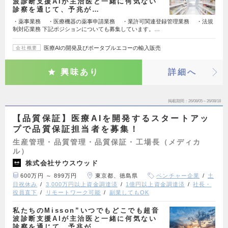
波診断支援AIが主治医と一緒に何気ない
診察を通じて、予兆が…
・薬事業務 ・医療機器の薬事申請業務 ・業許可関連登録管理業務 ・法規
制対応業務 下記ポジションについても募集しています。…
医療AIの開発及びポータブルエコーの輸入販売
会社概要
興味あり
詳細へ
掲載期間
26/08/05～26/08/18
【品質保証】医療AIを開発するスタートアッ
プで品質保証担当者を募集！
生産管理・品質管理・品質保証・工場長（メディカ
ル）
株式会社サウスウッド
600万円 ～ 899万円
東京都、徳島県
ベンチャー企業
土
日祝休み
3,000万円以上資金調達済
1億円以上資金調達済
社長・
役員直下
リモートワーク可能
副業してもOK
私たちのMisson”いつでもどこでも超音
波診断支援AIが主治医と一緒に何気ない
診察を通じて、予兆が…