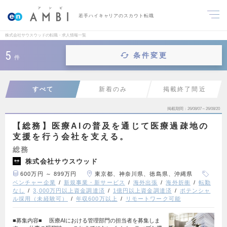
若手ハイキャリアのスカウト転職
株式会社サウスウッドの転職・求人情報一覧
5
条件変更
件
すべて
新着のみ
掲載終了間近
掲載期間
26/08/07～26/08/20
【総務】医療AIの普及を通じて医療過疎地の
支援を行う会社を支える。
総務
株式会社サウスウッド
600万円 ～ 899万円
東京都、神奈川県、徳島県、沖縄県
ベンチャー企業
新規事業・新サービス
海外出張
海外折衝
転勤
なし
3,000万円以上資金調達済
1億円以上資金調達済
ポテンシャ
ル採用（未経験可）
年収600万以上
リモートワーク可能
■募集内容■ 医療AIにおける管理部門の担当者を募集しま