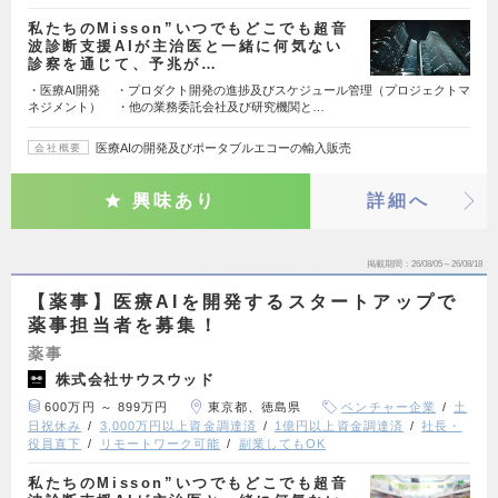
私たちのMisson”いつでもどこでも超音
波診断支援AIが主治医と一緒に何気ない
診察を通じて、予兆が…
・医療AI開発 ・プロダクト開発の進捗及びスケジュール管理（プロジェクトマ
ネジメント） ・他の業務委託会社及び研究機関と…
医療AIの開発及びポータブルエコーの輸入販売
会社概要
興味あり
詳細へ
掲載期間
26/08/05～26/08/18
【薬事】医療AIを開発するスタートアップで
薬事担当者を募集！
薬事
株式会社サウスウッド
600万円 ～ 899万円
東京都、徳島県
ベンチャー企業
土
日祝休み
3,000万円以上資金調達済
1億円以上資金調達済
社長・
役員直下
リモートワーク可能
副業してもOK
私たちのMisson”いつでもどこでも超音