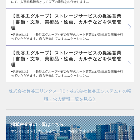
にて、人事総務担当として以下の業務をお任せします…
【長谷工グループ】ストレージサービスの提案営業
｜書類・文章、美術品・絵画、カルテなどを保管管
理
■具体的には： ・長谷工グループや官公庁等のルート営業及び新規顧客開拓を行
っていただきます。自ら率先してコミュニケーション…
【長谷工グループ】ストレージサービスの提案営業
｜書類・文章、美術品・絵画、カルテなどを保管管
理
■具体的には： ・長谷工グループや官公庁等のルート営業及び新規顧客開拓を行
っていただきます。自ら率先してコミュニケーション…
株式会社長谷工リンクス（旧：株式会社長谷工システム）の転
職・求人情報一覧を見る
掲載中企業の一覧はこちら
アンビに参画している企業を一覧で確認できます