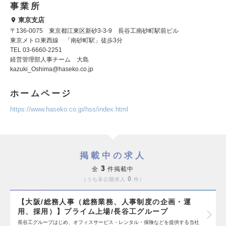
事業所
東京支店
〒136-0075 東京都江東区新砂3-3-9 長谷工南砂町駅前ビル
東京メトロ東西線 「南砂町駅」徒歩3分
TEL 03-6660-2251
経営管理部人事チーム 大島
kazuki_Oshima@haseko.co.jp
ホームページ
https://www.haseko.co.jp/hss/index.html
掲載中の求人
3
全
件掲載中
0
うち非公開求人
件
【大阪/総務人事（総務業務、人事制度の企画・運
用、採用）】プライム上場/長谷工グループ
長谷工グループはじめ、オフィスサービス・レンタル・保険などを提供する当社