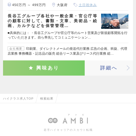
450万円 ～ 499万円
大阪府
土日祝休み
長谷工グループ各社や一般企業・官公庁等
の顧客に対して、書類・文章、美術品・絵
画、カルテなどを保管管理…
■具体的には： ・長谷工グループや官公庁等のルート営業及び新規顧客開拓を行
っていただきます。自ら率先してコミュニケーション…
印刷業、ダイレクトメールの発送代行業務 広告の企画、斡旋、代理
会社概要
店業務 事務機器・記念品の販売 総合リース業及びリース代行業務 総…
興味あり
詳細へ
ハイクラス求人TOP
検索結果
若手ハイキャリアのスカウト転職