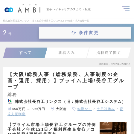
若手ハイキャリアのスカウト転職
株式会社長谷工リンクス（旧：株式会社長谷工システム）の転職・求人情報一覧
2
条件変更
件
すべて
新着のみ
掲載終了間近
掲載期間
26/08/04～26/08/17
【大阪/総務人事（総務業務、人事制度の企
画・運用、採用）】プライム上場/長谷工グル
ープ
総務
株式会社長谷工リンクス（旧：株式会社長谷工システム）
450万円 ～ 599万円
大阪府
転勤なし
土日祝休み
育
児支援制度
【プライム市場上場長谷工グループの特例
子会社／年休121日／福利厚生充実◎／コ