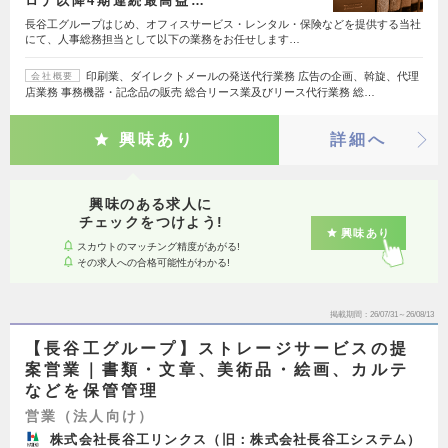
ロナ以降4期連続最高益…
長谷工グループはじめ、オフィスサービス・レンタル・保険などを提供する当社
にて、人事総務担当として以下の業務をお任せします…
印刷業、ダイレクトメールの発送代行業務 広告の企画、斡旋、代理
会社概要
店業務 事務機器・記念品の販売 総合リース業及びリース代行業務 総…
興味あり
詳細へ
興味のある求人に
チェックをつけよう!
興味あり
スカウトのマッチング精度があがる!
その求人への合格可能性がわかる!
掲載期間
26/07/31～26/08/13
【長谷工グループ】ストレージサービスの提
案営業｜書類・文章、美術品・絵画、カルテ
などを保管管理
営業（法人向け）
株式会社長谷工リンクス（旧：株式会社長谷工システム）