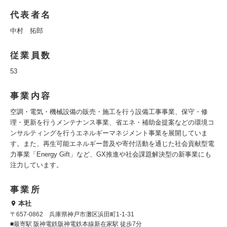
代表者名
中村 拓郎
従業員数
53
事業内容
空調・電気・機械設備の販売・施工を行う設備工事事業、保守・修
理・更新を行うメンテナンス事業、省エネ・補助金提案などの環境コ
ンサルティングを行うエネルギーマネジメント事業を展開していま
す。また、再生可能エネルギー普及や寄付活動を通じた社会貢献型電
力事業「Energy Gift」など、GX推進や社会課題解決型の新事業にも
注力しています。
事業所
本社
〒657-0862 兵庫県神戸市灘区浜田町1-1-31
■最寄駅 阪神電鉄阪神電鉄本線新在家駅 徒歩7分