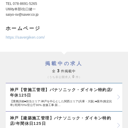
TEL 078-8691-5265
Utility本部/出口健一
saiyo-sv@saver.co.jp
ホームページ
https://savergiken.com/
掲載中の求人
3
全
件掲載中
0
うち非公開求人
件
神戸【管施工管理】パナソニック・ダイキン特約店/
年休125日
【業務詳細■担当エリア:神戸を中心とした関西エリア(兵庫・大阪) ■案件(推定比
率) 民間70%/官公庁30% 改修工事:新…
神戸【建築施工管理】パナソニック・ダイキン特約
店/年間休日125日