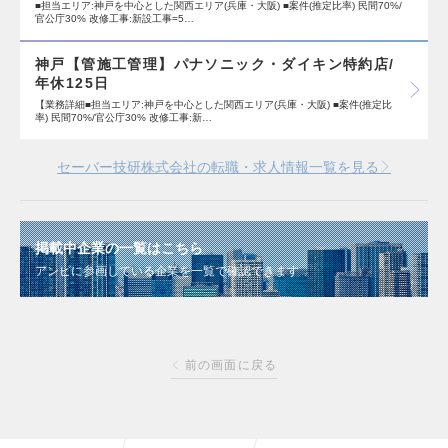
■担当エリア:神戸を中心とした関西エリア(兵庫・大阪) ■案件(推定比率) 民間70%/
官公庁30% 改修工事:新設工事=5…
神戸【管施工管理】パナソニック・ダイキン特約店/
年休125日
【業務詳細■担当エリア:神戸を中心とした関西エリア(兵庫・大阪) ■案件(推定比
率) 民間70%/官公庁30% 改修工事:新…
セーバー技研株式会社の転職・求人情報一覧を見る
掲載中企業の一覧はこちら
アンビに参画している企業を一覧で確認できます
前の画面に戻る