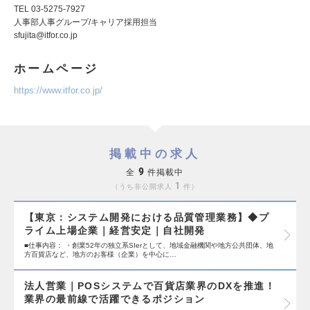
TEL 03-5275-7927
人事部人事グループ/キャリア採用担当
sfujita@itfor.co.jp
ホームページ
https://www.itfor.co.jp/
掲載中の求人
9
全
件掲載中
1
うち非公開求人
件
【東京：システム開発における品質管理業務】◆プ
ライム上場企業｜経営安定｜自社開発
■仕事内容： ・創業52年の独立系SIerとして、地域金融機関や地方公共団体、地
方百貨店など、地方のお客様（企業）を中心に…
法人営業｜POSシステムで百貨店業界のDXを推進！
業界の最前線で活躍できるポジション