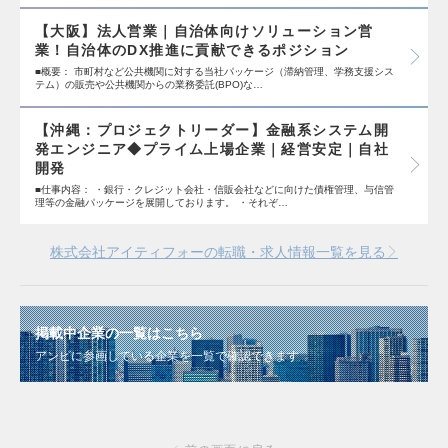
【大阪】法人営業｜自治体向けソリューション営
業！自治体のDX推進に貢献できるポジション
■概要： 市町村など公共機関に対する当社パッケージ（滞納管理、学務支援シス
テム）の販売や公共機関からの業務委託(BPO)な…
【沖縄：プロジェクトリーダー】金融系システム開
発エンジニア◆プライム上場企業｜経営安定｜自社
開発
■仕事内容： ・銀行・クレジット会社・信販会社などに向けた債権管理、与信管
理等の金融パッケージを展開しております。 ・それぞ…
株式会社アイティフォーの転職・求人情報一覧を見る
掲載中企業の一覧はこちら
アンビに参画している企業を一覧で確認できます