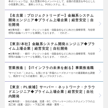
本ポジションでは、法人営業の中心メンバーとして、全国の百貨店を中心とした
小売業界に対し、 基幹システム、POSシステム、E…
【名古屋：プロジェクトリーダー】金融系システム
開発エンジニア◆プライム上場企業｜経営安定｜自
社開発
■仕事内容： ・銀行・クレジット会社・信販会社などに向けた債権管理、与信管
理等の金融パッケージを展開しております。 ・それぞ…
【東京/本社】金融系システム開発エンジニア◆プラ
イム上場企業｜経営安定｜自社開発
■仕事内容： ・銀行・クレジット会社・信販会社などに向けた債権管理、与信管
理等の金融パッケージを展開しております。 ・それぞ…
営業推進｜【ITインフラの未来を創る】事業推進職
”サービスの「これから」を形にする” 市場のニーズやメーカーの最新動向を調査
し、既存サービスの改善や、新しいプロダクトの…
【東京：PL候補】サーバー・ネットワーク・クラウ
ドエンジニア◆プライム上場企業｜経営安定｜自社
内開発
■仕事内容： ・当社の金融、流通・EC、CTIパッケージのシステムインフラの上
流工程（提案・設計）～下流工程（構築・運用・…