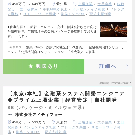
450万円 ～ 649万円
愛知県
上場企業
大手企業
転勤
なし
土日祝休み
年収600万以上
インセンティブ制度
フレック
ス勤務
リモートワーク可能
副業してもOK
育児支援制度
■仕事内容： ・銀行・クレジット会社・信販会社などに向け
た債権管理、与信管理等の金融パッケージを展開しておりま
す。 ・それぞ…
創業53年の一次請けの独立系SIer企業。「金融機関向けソリューシ
会社概要
ョン」「公共機関向けソリューション」「小売業／EC事業…
興味あり
詳細へ
掲載期間
26/08/04～26/08/17
【東京/本社】金融系システム開発エンジニア
◆プライム上場企業｜経営安定｜自社開発
SE（パッケージ・ミドルウェア系）
株式会社アイティフォー
450万円 ～ 599万円
東京都
上場企業
大手企業
土日
祝休み
インセンティブ制度
フレックス勤務
リモートワーク可
能
副業してもOK
育児支援制度