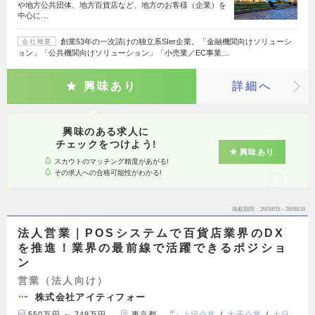
や地方公共団体、地方百貨店など、地方のお客様（企業）を
中心に…
創業53年の一次請けの独立系SIer企業。「金融機関向けソリューシ
会社概要
ョン」「公共機関向けソリューション」「小売業／EC事業…
興味あり
詳細へ
興味のある求人に
チェックをつけよう!
興味あり
スカウトのマッチング精度があがる!
その求人への合格可能性がわかる!
掲載期間
26/08/05～26/08/18
法人営業｜POSシステムで百貨店業界のDX
を推進！業界の最前線で活躍できるポジショ
ン
営業（法人向け）
株式会社アイティフォー
550万円 ～ 749万円
東京都
上場企業
大手企業
土日