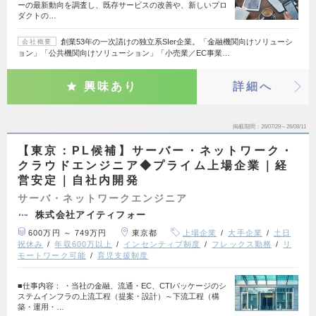
ーの最新動向を調査し、既存サービスの改善や、新しいプロ
ダクトの…
創業53年の一次請けの独立系SIer企業。「金融機関向けソリューシ
会社概要
ョン」「公共機関向けソリューション」「小売業／EC事業…
興味あり
詳細へ
掲載期間
26/07/29～26/08/11
【東京：PL候補】サーバー・ネットワーク・
クラウドエンジニア◆プライム上場企業｜経
営安定｜自社内開発
サーバ・ネットワークエンジニア
株式会社アイティフォー
600万円 ～ 749万円
東京都
上場企業
大手企業
土日
祝休み
年収600万以上
インセンティブ制度
フレックス勤務
リ
モートワーク可能
育児支援制度
■仕事内容： ・当社の金融、流通・EC、CTIパッケージのシ
ステムインフラの上流工程（提案・設計）～下流工程（構
築・運用・…