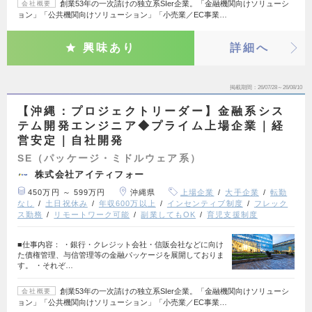
創業53年の一次請けの独立系SIer企業。「金融機関向けソリューシ
会社概要
ョン」「公共機関向けソリューション」「小売業／EC事業…
興味あり
詳細へ
掲載期間
26/07/28～26/08/10
【沖縄：プロジェクトリーダー】金融系シス
テム開発エンジニア◆プライム上場企業｜経
営安定｜自社開発
SE（パッケージ・ミドルウェア系）
株式会社アイティフォー
450万円 ～ 599万円
沖縄県
上場企業
大手企業
転勤
なし
土日祝休み
年収600万以上
インセンティブ制度
フレック
ス勤務
リモートワーク可能
副業してもOK
育児支援制度
■仕事内容： ・銀行・クレジット会社・信販会社などに向け
た債権管理、与信管理等の金融パッケージを展開しておりま
す。 ・それぞ…
創業53年の一次請けの独立系SIer企業。「金融機関向けソリューシ
会社概要
ョン」「公共機関向けソリューション」「小売業／EC事業…