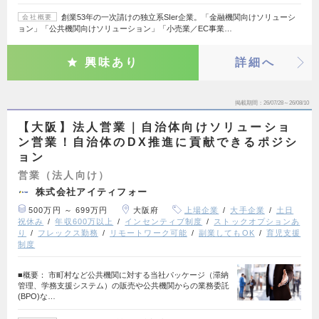
創業53年の一次請けの独立系SIer企業。「金融機関向けソリューシ
会社概要
ョン」「公共機関向けソリューション」「小売業／EC事業…
興味あり
詳細へ
掲載期間
26/07/28～26/08/10
【大阪】法人営業｜自治体向けソリューショ
ン営業！自治体のDX推進に貢献できるポジシ
ョン
営業（法人向け）
株式会社アイティフォー
500万円 ～ 699万円
大阪府
上場企業
大手企業
土日
祝休み
年収600万以上
インセンティブ制度
ストックオプションあ
り
フレックス勤務
リモートワーク可能
副業してもOK
育児支援
制度
■概要： 市町村など公共機関に対する当社パッケージ（滞納
管理、学務支援システム）の販売や公共機関からの業務委託
(BPO)な…