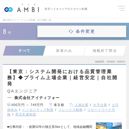
若手ハイキャリアのスカウト転職
株式会社アイティフォーの転職・求人情報一覧
8
条件変更
件
すべて
新着のみ
掲載終了間近
掲載期間
26/08/06～26/08/19
【東京：システム開発における品質管理業
務】◆プライム上場企業｜経営安定｜自社開
発
QAエンジニア
株式会社アイティフォー
600万円 ～ 749万円
東京都
上場企業
大手企業
土日
祝休み
インセンティブ制度
フレックス勤務
リモートワーク可
能
育児支援制度
■仕事内容： ・創業52年の独立系SIerとして、地域金融機関