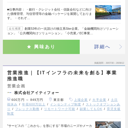
■仕事内容： ・銀行・クレジット会社・信販会社などに向け
た債権管理、与信管理等の金融パッケージを展開しておりま
す。 ・それぞ…
創業53年の一次請けの独立系SIer企業。「金融機関向けソリューシ
会社概要
ョン」「公共機関向けソリューション」「小売業／EC事業…
興味あり
詳細へ
掲載期間
26/07/30～26/08/12
営業推進｜【ITインフラの未来を創る】事業
推進職
営業企画
株式会社アイティフォー
600万円 ～ 849万円
東京都
上場企業
大手企業
土日
祝休み
年収600万以上
インセンティブ制度
ストックオプションあ
り
フレックス勤務
リモートワーク可能
副業してもOK
育児支援
制度
”サービスの「これから」を形にする” 市場のニーズやメーカ