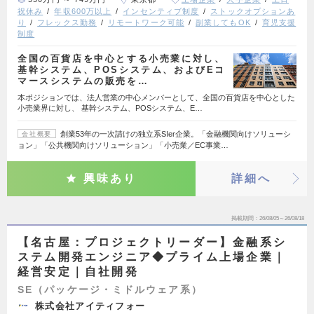
祝休み
年収600万以上
インセンティブ制度
ストックオプションあ
り
フレックス勤務
リモートワーク可能
副業してもOK
育児支援
制度
全国の百貨店を中心とする小売業に対し、
基幹システム、POSシステム、およびEコ
マースシステムの販売を…
本ポジションでは、法人営業の中心メンバーとして、全国の百貨店を中心とした
小売業界に対し、 基幹システム、POSシステム、E…
創業53年の一次請けの独立系SIer企業。「金融機関向けソリューシ
会社概要
ョン」「公共機関向けソリューション」「小売業／EC事業…
興味あり
詳細へ
掲載期間
26/08/05～26/08/18
【名古屋：プロジェクトリーダー】金融系シ
ステム開発エンジニア◆プライム上場企業｜
経営安定｜自社開発
SE（パッケージ・ミドルウェア系）
株式会社アイティフォー