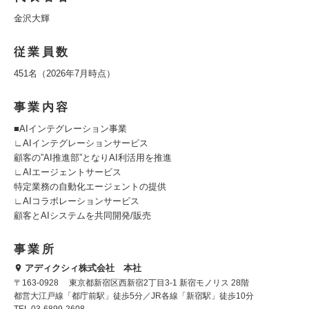
金沢大輝
従業員数
451名（2026年7月時点）
事業内容
■AIインテグレーション事業
∟AIインテグレーションサービス
顧客の”AI推進部”となりAI利活⽤を推進
∟AIエージェントサービス
特定業務の⾃動化エージェントの提供
∟AIコラボレーションサービス
顧客とAIシステムを共同開発/販売
事業所
アディクシィ株式会社 本社
〒163-0928 東京都新宿区西新宿2丁目3-1 新宿モノリス 28階
都営大江戸線「都庁前駅」徒歩5分／JR各線「新宿駅」徒歩10分