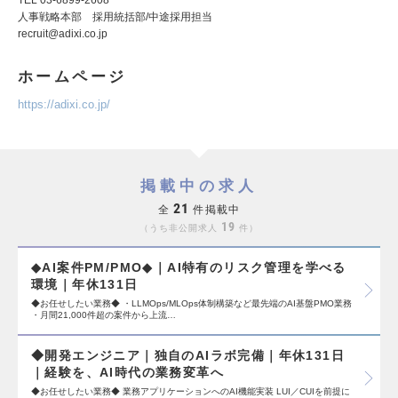
TEL 03-6899-2608
人事戦略本部 採用統括部/中途採用担当
recruit@adixi.co.jp
ホームページ
https://adixi.co.jp/
掲載中の求人
21
全
件掲載中
19
うち非公開求人
件
◆AI案件PM/PMO◆｜AI特有のリスク管理を学べる
環境｜年休131日
◆お任せしたい業務◆ ・LLMOps/MLOps体制構築など最先端のAI基盤PMO業務
・月間21,000件超の案件から上流…
◆開発エンジニア｜独自のAIラボ完備｜年休131日
｜経験を、AI時代の業務変革へ
◆お任せしたい業務◆ 業務アプリケーションへのAI機能実装 LUI／CUIを前提に