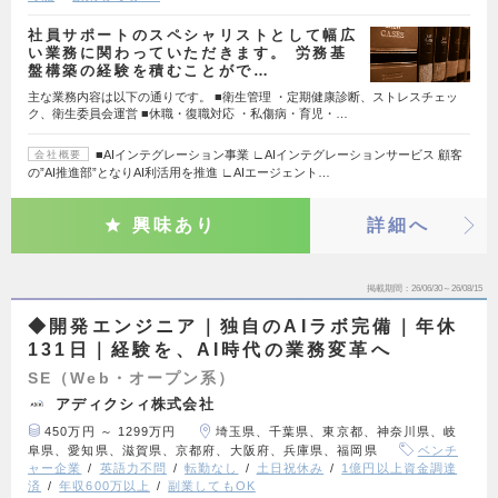
社員サポートのスペシャリストとして幅広
い業務に関わっていただきます。 労務基
盤構築の経験を積むことがで…
主な業務内容は以下の通りです。 ■衛生管理 ・定期健康診断、ストレスチェッ
ク、衛生委員会運営 ■休職・復職対応 ・私傷病・育児・…
■AIインテグレーション事業 ∟AIインテグレーションサービス 顧客
会社概要
の”AI推進部”となりAI利活⽤を推進 ∟AIエージェント…
興味あり
詳細へ
掲載期間
26/06/30～26/08/15
◆開発エンジニア｜独自のAIラボ完備｜年休
131日｜経験を、AI時代の業務変革へ
SE（Web・オープン系）
アディクシィ株式会社
450万円 ～ 1299万円
埼玉県、千葉県、東京都、神奈川県、岐
阜県、愛知県、滋賀県、京都府、大阪府、兵庫県、福岡県
ベンチ
ャー企業
英語力不問
転勤なし
土日祝休み
1億円以上資金調達
済
年収600万以上
副業してもOK