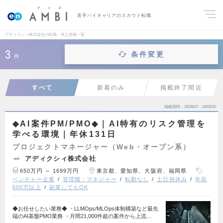
若手ハイキャリアのスカウト転職
アディクシィ株式会社の転職・求人情報一覧
3
条件変更
件
すべて
新着のみ
掲載終了間近
掲載期間
26/08/07～26/08/20
◆AI案件PM/PMO◆｜AI特有のリスク管理を
学べる環境｜年休131日
プロジェクトマネージャー（Web・オープン系）
アディクシィ株式会社
650万円 ～ 1699万円
東京都、愛知県、大阪府、福岡県
ベンチャー企業
管理職・マネジャー
転勤なし
土日祝休み
年収
600万以上
副業してもOK
◆お任せしたい業務◆ ・LLMOps/MLOps体制構築など最先
端のAI基盤PMO業務 ・月間21,000件超の案件から上流…