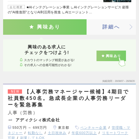
■AIインテグレーション事業 ∟AIインテグレーションサービス 顧客
会社概要
の”AI推進部”となりAI利活⽤を推進 ∟AIエージェント…
興味あり
詳細へ
興味のある求人に
チェックをつけよう!
興味あり
スカウトのマッチング精度があがる!
その求人への合格可能性がわかる!
掲載期間
26/08/07～26/08/20
【人事労務マネージャー候補】4期目で
NEW
社員数450名。急成長企業の人事労務リーダ
ーを緊急募集
人事（労務）
アディクシィ株式会社
550万円 ～ 699万円
東京都
ベンチャー企業
管理職・マ
ネジャー
転勤なし
土日祝休み
年収600万以上
リモートワーク
可能
副業してもOK