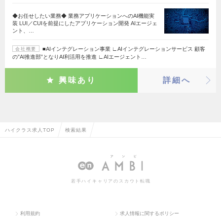
◆お任せしたい業務◆ 業務アプリケーションへのAI機能実
装 LUI／CUIを前提にしたアプリケーション開発 AIエージェ
ント、…
■AIインテグレーション事業 ∟AIインテグレーションサービス 顧客
会社概要
の”AI推進部”となりAI利活⽤を推進 ∟AIエージェント…
興味あり
詳細へ
ハイクラス求人TOP
検索結果
若手ハイキャリアのスカウト転職
利用規約
求人情報に関するポリシー