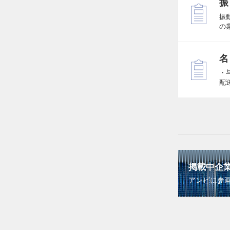
振
振
の
名
・
配
掲載中企
アンビに参