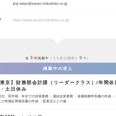
jinji-saiyo@sanyo-industries.co.jp
ジ
https://www.sanyo-industries.co.jp/
3
0
全
件掲載中
うち非公開求人
件
掲載中の求人
東京】財務部会計課（リーダークラス）/年間休日
・土日休み
月次、四半期、年次での決算業務 ・連結決算業務 ・各種税務申告書の作成 
よび有価証券報告書の作成 ・監査法人との連…