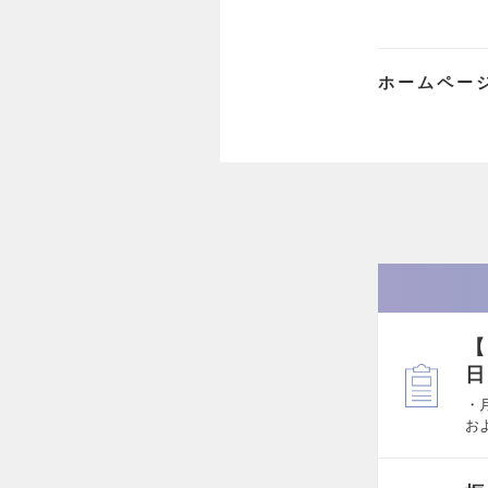
ホームペー
【
日
・
お