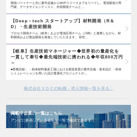
開発パートナーと共に要件定義からMVPリリースまでをリードし、電池製造の専
門家、データサイエンティスト、外部開発チームと…
【Deep－tech スタートアップ】材料開発（R＆
D）・生産技術開発
プロセス開発チーム（岐阜）および電池応用チーム（川崎）と連携しながら、材
料開発および製品開発を推進していただきます。 研究…
【岐阜】生産技術マネージャー◆世界初の量産化を
一貫して牽引◆最先端技術に携われる◆年収800万円
～
■業務詳細： ・粉体材料量産工場における製造装置の要件定義・基本設計 ・粉体
シミュレーションを用いた設計最適化プロジェクトの…
株式会社３ＤＣの転職・求人情報一覧を見る
掲載中企業の一覧はこちら
アンビに参画している企業を一覧で確認できます