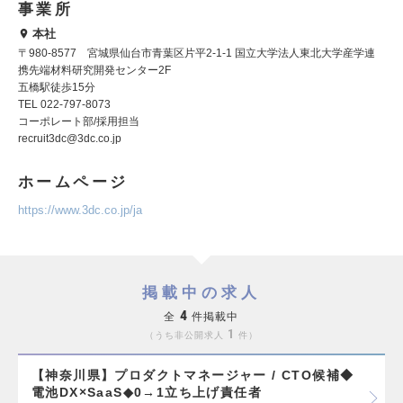
事業所
本社
〒980-8577 宮城県仙台市青葉区片平2-1-1 国立大学法人東北大学産学連
携先端材料研究開発センター2F
五橋駅徒歩15分
TEL 022-797-8073
コーポレート部/採用担当
recruit3dc@3dc.co.jp
ホームページ
https://www.3dc.co.jp/ja
掲載中の求人
4
全
件掲載中
1
うち非公開求人
件
【神奈川県】プロダクトマネージャー / CTO候補◆
電池DX×SaaS◆0→1立ち上げ責任者